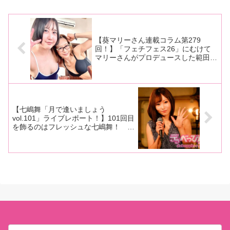
るライブ「LADY MADONNA
レフカダ新宿で「百咲みいろ2周
かが今年最大の盛り上がり
ANNEX」が8月3日、東京・品川
年オフ会」を開催し、ファンや
で最高峰ライブを開催！
のGOTANDA G6で行われ、早く
関係者に祝福されました！今回
も年末の
は同イベントの前半トーク部分
を
【葵マリーさん連載コラム第279
回！】「フェチフェス26」にむけて
マリーさんがプロデュースした範田
紗々ちゃん＆佐々木咲和ちゃんの
ROM写真集の撮影現場をレポート！
【七嶋舞「月で逢いましょう
vol.101」ライブレポート！】101回目
を飾るのはフレッシュな七嶋舞！ ス
イートな楽曲から無頼な楽曲まで、幅
広いジャンルを歌い上げ、初登場ライ
ブは大成功に！