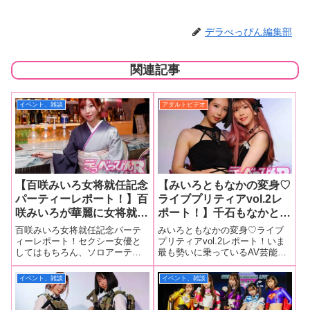
デラべっぴん編集部
関連記事
イベント、雑談
アダルトビデオ
【百咲みいろ女将就任記念
【みいろともなかの変身♡
パーティーレポート！】百
ライブプリティアvol.2レ
咲みいろが華麗に女将就
ポート！】千石もなかと百
任！ セクシー女優・アー
咲みいろが新作MVを公開
百咲みいろ女将就任記念パーテ
みいろともなかの変身♡ライブ
ティストとしての活躍に加
し撮影裏話を披露！ 女子
ィーレポート！セクシー女優と
プリティアvol.2レポート！いま
してはもちろん、ソロアーティ
最も勢いに乗っているAV芸能事
え、新たな挑戦で魅せる美
会トークでは心霊話、理想
ストや千石もなかちゃんとのユ
務所「NAX」に所属する百咲み
しき才能！【ミニインタビ
のデート話と多彩なテーマ
ニット「ADDICTEAR」としても
いろちゃんと千石もなかちゃん
イベント、雑談
イベント、雑談
ューあり】
を語りつくす！
活躍する百咲みいろちゃんが、
の冠イベント「みいろともなか
この度、東京都台東区にある
の変身♡ライブプリティア
「moire hotel yoshiw
vol.2」が4月8日、東京・レフカ