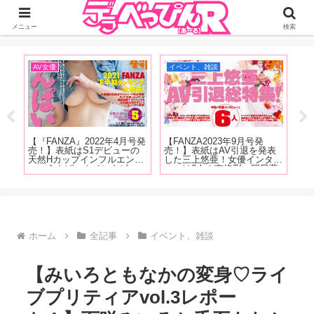
ジーオーティーが運営するちょっとHなニュースサイ。サイト内のリンクには
DMMアフィリエイトが含まれているものがあります
メニュー
検索
おすすめ記事
おすすめ記事
ア
【三代目・葵マリーと愉快な
【鬼性欲ブスのOCCC道場第
【
表
仲間たち 第158回】今回は
12回】四重苦まんこをもつ
念
タビ
望月あやかちゃん主演『お母
藍川じゅんが『蝉丸』『ラバ
ル
葉
さんに殺される！搾精止まら
ーカップ』『サカナクショ
話
まひ
ず間もなく家庭崩壊！ 望月
ン』『アナスイ』『廬山昇龍
峰
夏！
あやか』の現場をレポート！
覇』などなど、クンニストの
ろ
グラ
超絶テクニックに酔いしれた
お話
ホーム
全記事
イベント、雑談
【みいろともなかの変身♡ライ
ブプリティアvol.3レポー