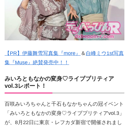
【PR】伊藤舞雪写真集『more』
＆
白峰ミウ1st写真
集『Muse』絶賛発売中！！
みいろともなかの変身♡ライブプリティア
vol.3レポート！
百咲みいろちゃんと千石もなかちゃんの冠イベント
「みいろともなかの変身♡ライブプリティアvol.3」
が、8月22日に東京・レフカダ新宿で開催されまし