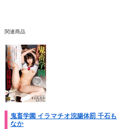
関連商品
鬼畜学園 イラマチオ浣腸体罰 千石も
なか