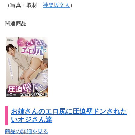
（写真・取材
神楽坂文人
）
関連商品
お姉さんのエロ尻に圧迫壁ドンされた
いオジさん達
商品の詳細を見る