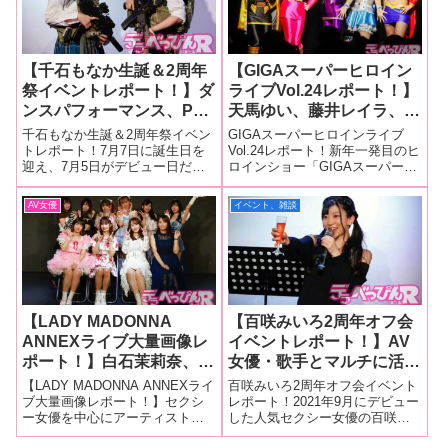
ダ
【千石もなか生誕＆2周年
【GIGAスーパーヒロイン
祭イベントレポート！】ダ
ライブVol.24レポート！】
ンスパフォーマンス、PV
天馬ゆい、藤井レイラ、深
公開、ファン参加型クイズ
月めい、千石もなか、由良
千石もなか生誕＆2周年祭イベン
GIGAスーパーヒロインライブ
と充実した内容で観客も大
かなが新年初の熱狂ステー
トレポート！7月7日に誕生日を
Vol.24レポート！新年一発目のヒ
迎え、7月5日がデビュー日だっ
ロインショー「GIGAスーパーヒ
満足！ ラストは百咲みい
ジ！ 戦闘員に敗北を喫し
た千石もなかちゃんをお祝いす
ロインライブVol.24」が、1月11
ろの感動的なメッセージで
屈辱恥辱まみれの姿に！
る「千石もなか生誕＆2周年祭」
日、東京・秋葉原で開催されま
AV女優
イベント、雑談
涙！
が、7月7日に東京・レフカダ新
した！ 今年も超満員の熱気と
宿で行われました！もなかちゃ
ファンに見守られ、素晴らしい
んは同所でのイベントは積極的
ステージが繰り広げら
に行っ
【LADY MADONNA
【百咲みいろ2周年オフ会
ANNEXライブ大量画像レ
イベントレポート！】AV
ポート！】白石茉莉奈、栄
女優・歌手とマルチに活躍
川乃亜、大和姫呂未、こあ
する百咲みいろがデビュー
【LADY MADONNA ANNEXライ
百咲みいろ2周年オフ会イベント
らちゃん、桜もこ、稲森美
2周年を迎えファンから祝
ブ大量画像レポート！】セクシ
レポート！2021年9月にデビュー
ー女優を中心にアーティスト、
した人気セクシー女優の百咲み
優、七瀬アリス、百咲みい
福！ 事務所の仲間もお祝
女優と幅広いメンバーが出演す
いろちゃんが、10月9日、東京・
ろ、日向ひかげ、千石もな
いに駆け付ける！