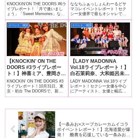
優・蒼羽ななみ・指原美
ーデ＆完璧ロリータファッ
KNOCKIN’ON THE DOORS #6ラ
ななちふぁっしょんわーるどサ
奈・宮城りえ・RUU・善
ション！ 蒼羽ななみがア
イブレポート！「月で逢いまし
マコレイベントレポート！セク
ょう」「Sweet Memories」な
シー女優界で最もオシャレでお
場まみ・神喜ミアがそれぞ
ダルティな裸エプロン姿＆
ど、セクシー女優によるライブ
姫様な希咲那奈ちゃんが、アダ
れの個性でステージを盛り
ドット柄ワンピース姿で登
イベントを手がけている「ミル
ルトイベントの聖地・レフカダ
イベント、雑談
イベント、雑談
上げる！
場！
キーポップジェネレーション
新宿でファッションショーを開
（以下、ミルジェネ）」が立ち
催。6月13日に行われた「ななち
上げた新たなラ
ふぁっしょんわーるど サマコ
レ」には満員
【KNOCKIN’ ON THE
【LADY MADONNA
DOORS #3ライブレポー
Vol.18ライブレポート！】
ト！】神喜ミア、豊岡さつ
白石茉莉奈、大和姫呂未、
き、稲森美優がハロウィン
栄川乃亜、希島あいり、こ
KNOCKIN’ ON THE DOORS #3
LADY MADONNA Vol.18ライブ
の夜を華やかに彩る！ ラ
あらちゃん、稲森美優、木
ライブレポート！10月31日、東
レポート！セクシー女優を中心
京・初台 The DOORSで、新ラ
にアーティスト、女優と幅広い
イブイベント新勢力の成長
下凛々子、十束るう、琥珀
イブイベント「KNOCKIN’ ON
メンバーが出演する華やかで熱
を期待！
やや、みるくの戦士、道玄
THE DOORS #3」が開催されま
狂的なライブ「LADY
坂69がライブで大爆
した。当日はハロウィン。その
MADONNA Vol.18」が3月27日、
発！ ラストは重大発表
夜にふさわしい熱いス
東京・港区の青山RizMで開
催！ 会場は超満
が！
【一条みお×スープカレーカムイコラ
ボイベントレポート！】北海道愛が爆
発！ 酪農を応援している一条みおが