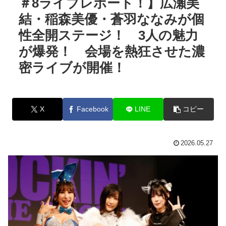
＃8ライブレポート！】広瀬美
結・稲森美優・蒼羽ななみが個
性全開ステージ！ 3人の魅力
が爆発！ 会場を熱狂させた濃
密ライブが開催！
X
Facebook
LINE
コピー
2026.05.27