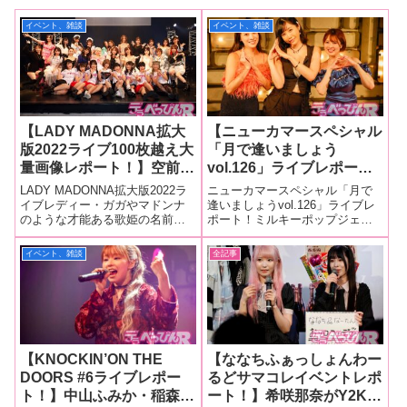
イベント、雑談
イベント、雑談
【LADY MADONNA拡大
【ニューカマースペシャル
版2022ライブ100枚越え大
「月で逢いましょう
量画像レポート！】空前絶
vol.126」ライブレポー
後！ 総勢29名ものアー
ト！】潤うるる、稲森美
LADY MADONNA拡大版2022ラ
ニューカマースペシャル「月で
ティストが熱唱！ いまや
優、豊岡さつきが放つ、し
イブレディー・ガガやマドンナ
逢いましょうvol.126」ライブレ
のような才能ある歌姫の名前に
ポート！ミルキーポップジェネ
アダルト界の国民的行事と
なやかで力強いはじまりの
あやかったライブイベント
レーション（以下、ミルジェ
なった最大にして最高のラ
歌！ 真夏の夜に確かな才
「LADY MADONNA拡大版
ネ）主催の定期ライブシリーズ
イベント、雑談
全記事
イブが開催！
能が咲く！
2022」が11月24日行われ、セク
「月で逢いましょう」。その
シー女優やセクシーアイドルグ
vol.126となる「ニューカマース
ループら総勢29名が出演
ペシャル 潤うるる 稲森美
優 豊
【KNOCKIN’ON THE
【ななちふぁっしょんわー
DOORS #6ライブレポー
るどサマコレイベントレポ
ト！】中山ふみか・稲森美
ート！】希咲那奈がY2Kコ