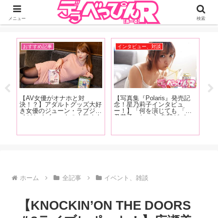
ジーオーティーが運営するちょっとHなニュースサイ。サイト内のリンクには
DMMアフィリエイトが含まれているものがあります
メニュー
検索
インタビュー、対談
イベント、雑談
対
【写真集『Polaris』発売記
【FANZA2023年4月号発
ズ大好
念！星乃莉子インタビュ
売！】表紙は山手梨愛ちゃ
ブジョ
ー！】「何を演じても 「星
ん！女優インタビューは小野
気オナ
乃莉子」という 自我がバー
六花、新村あかり、有村のぞ
ボルド
ンと 出るんじゃなくて ちゃ
み、幾田まち！今月も新コー
ナホア
んと役に合わせての 人格と
ナーはじまっちゃいます！
興奮！
いうか カメレオン女優にな
りたい」
ホーム
全記事
イベント、雑談
【KNOCKIN’ON THE DOORS