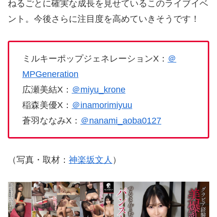
ねるごとに確実な成長を見せているこのライブイベ
ント。今後さらに注目度を高めていきそうです！
ミルキーポップジェネレーションX：
＠
MPGeneration
広瀬美結X：
＠miyu_krone
稲森美優X：
＠inamorimiyuu
蒼羽ななみX：
＠nanami_aoba0127
（写真・取材：
神楽坂文人
）