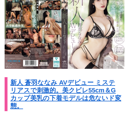
新人 蒼羽ななみ AVデビュー ミステ
リアスで刺激的。美クビレ55cm＆G
カップ美乳の下着モデルは危ないド変
態。