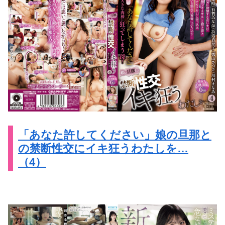
「あなた許してください」娘の旦那と
の禁断性交にイキ狂うわたしを…
（4）