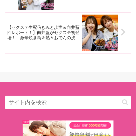
極太ソーセージ＆特製ハンバーグ満腹
カレーを振る舞う！【本人コメントあ
り】
【セクステ生配信きみと歩実＆向井藍
回レポート！】向井藍がセクステ初登
場！ 激辛焼き鳥＆熱々おでんの洗礼
を浴びる！ きみと歩実も「シィ
ー！ ハァー！」と悶絶！