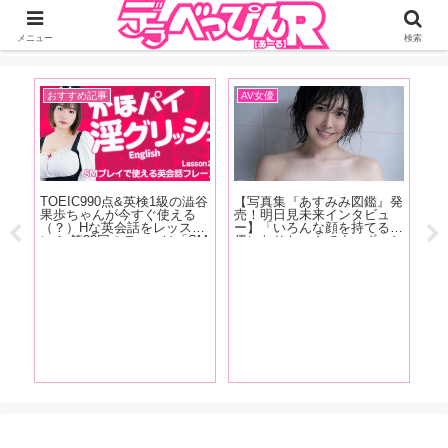
ジーオーティーが運営するちょっとHなニュースサイ。サイト内のリンクには
DMMアフィリエイトが含まれているものがあります
メニュー
検索
おすすめ記事
AV女優
イ
ダ
TOEIC990点&英検1級の澁谷
【写真集『あすみみ図鑑』発
【
アル
果歩ちゃんが今すぐ使える
売！明日見未来インタビュ
念
川上
（？）Hな英会話をレッス
ー】「いろんな顔を持てる女
「
豪華
ン！ 第23回のテーマは「SM
優になりたいんです。ずっと
ゃ
マス
プレイで使える英会話フレー
Mだったから、将来的にはS
で
動向
ズ」お仕置きして！って英語
にもなりたいですね」【後
に
り
でなんて言う？下僕として女
編】
ら
王様とお話してみましょう！
す