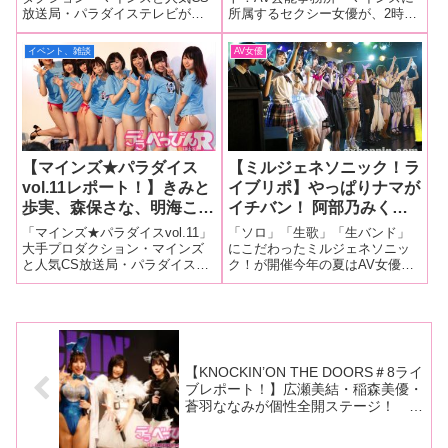
放送局・パラダイステレビがタ
所属するセクシー女優が、2時間
い、黒川すみれ、春埼め
司、熱々おでんを食し大盛
ッグを組んだイベント「マイン
ノンストップで食べて飲んでマ
い、七海りな、八尋麻衣、
り上がり！
ズ★パラダイス」が今年一発目
シンガントークを展開する生配
イベント、雑談
AV女優
若本あんの超豪華メンバー
の開催！1月19日、新宿レフカダ
信番組「セクステ」。その「セ
が新春から過激な告白とゲ
で開催された「マインズ★パラ
クステ6周年生配信回」が4月1
ダイスvol.8」の模様を独占レポ
日、都内セクステスタジオで行
ームで大暴走！
ート
われました
【マインズ★パラダイス
【ミルジェネソニック！ラ
vol.11レポート！】きみと
イブリポ】やっぱりナマが
歩実、森保さな、明海こ
イチバン！ 阿部乃みくち
う、新垣智江、一ノ瀬恋、
ゃん、きみと歩実ちゃん、
「マインズ★パラダイスvol.11」
「ソロ」「生歌」「生バンド」
芹沢ゆうり、七菜原ココ、
涼宮琴音ちゃん、若月まり
大手プロダクション・マインズ
にこだわったミルジェネソニッ
と人気CS放送局・パラダイステ
ク！が開催今年の夏はAV女優た
ひなちゆんが実録エロトー
あちゃん、悠木イヴちゃ
レビがタッグを組んだイベント
ちのフェスが大盛況！ ７月だ
クを告白！ 森保さなのご
ん、白石茉莉奈ちゃん、
「マインズ★パラダイスvol.11」
けでも３つのフェスが開催され
懐妊サプライズ発表もあり
栗林里莉ちゃん、希美まゆ
が7月19日、新宿レフカダで開
どこも満員御礼の状態。 今回は
異常な盛り上がり！
ちゃん、目々澤めぐちゃ
催！ 大人気イベントだけに今
プロジェクトが発足して５年目
回も超満員のファンが集ま
を迎え、ますます盛り上がりを
ん、希島あいりちゃん、沖
見せる「ミ
田杏梨ちゃんらがナマで熱
【KNOCKIN’ON THE DOORS＃8ライ
唱！
ブレポート！】広瀬美結・稲森美優・
蒼羽ななみが個性全開ステージ！ 3
人の魅力が爆発！ 会場を熱狂させた
濃密ライブが開催！