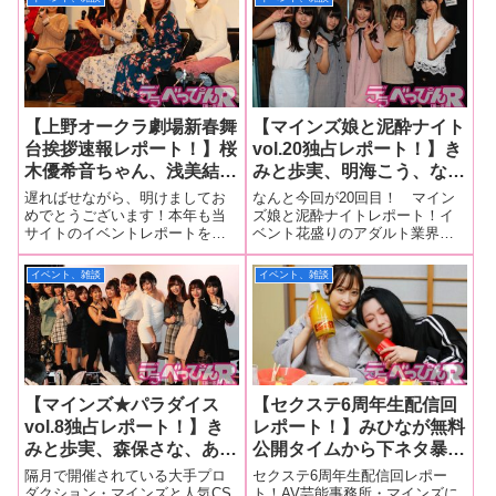
【上野オークラ劇場新春舞
【マインズ娘と泥酔ナイト
台挨拶速報レポート！】桜
vol.20独占レポート！】き
木優希音ちゃん、浅美結花
みと歩実、明海こう、なつ
ちゃん、美泉咲ちゃん、し
め愛莉、黒川すみれが男性
遅ればせながら、明けましてお
なんと今回が20回目！ マイン
じみちゃんが新春恒例・痴
器話で白熱トーク！ 森保
めでとうございます！本年も当
ズ娘と泥酔ナイトレポート！イ
サイトのイベントレポートをご
ベント花盛りのアダルト業界で
漢映画の舞台挨拶に勢ぞろ
さな、芹沢ゆうり、新垣智
愛読ください。「速報、詳細、
すが、大体のイベントが1回、多
い！ 今年の意気込みや撮
江も後半登場し合コンゲー
大量画像」でどこよりも親切丁
くても3回くらいでなくなってし
イベント、雑談
イベント、雑談
影秘話を大公開！ マスコ
ムで大盛り上がり！
寧にレポートしていきたいと思
まうのが実情。集客の問題がい
ットガールのきみと歩実ち
います。2019年、最初のイベン
ちばん大きと思いますが、やは
トレポートは昨年と同じく上野
り持続させるのはやる気。プロ
ゃんも元気に登場！
オークラ劇場
ダクション
【マインズ★パラダイス
【セクステ6周年生配信回
vol.8独占レポート！】き
レポート！】みひなが無料
みと歩実、森保さな、あず
公開タイムから下ネタ暴
みひな、明里ともか、明海
走！ きみと歩実は恋バナ
隔月で開催されている大手プロ
セクステ6周年生配信回レポー
こう、新垣智江、北乃みれ
を初告白！ 大量わざび寿
ダクション・マインズと人気CS
ト！AV芸能事務所・マインズに