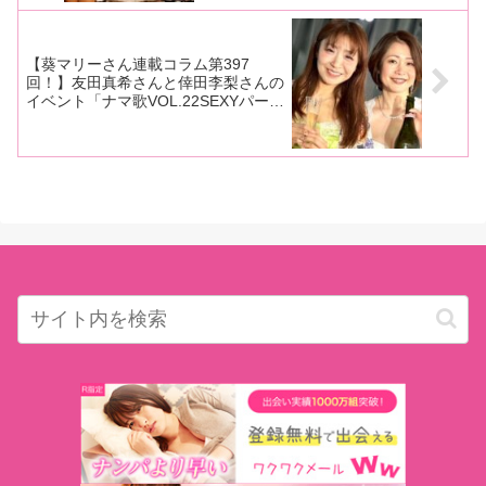
【葵マリーさん連載コラム第397
回！】友田真希さんと倖田李梨さんの
イベント「ナマ歌VOL.22SEXYパーテ
ィー閉店までひたすら呑みまくり歌い
まくり」の様子をレポート！