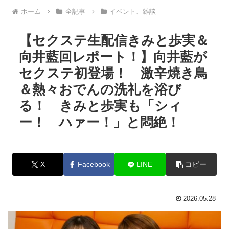
ホーム
全記事
イベント、雑談
【セクステ生配信きみと歩実＆
向井藍回レポート！】向井藍が
セクステ初登場！ 激辛焼き鳥
＆熱々おでんの洗礼を浴び
る！ きみと歩実も「シィ
ー！ ハァー！」と悶絶！
X
Facebook
LINE
コピー
2026.05.28