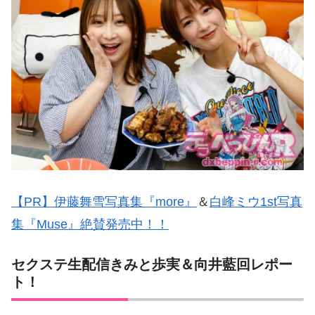
【PR】伊藤舞雪写真集『more』
＆
白峰ミウ1st写真
集『Muse』絶賛発売中！！
セクステ生配信きみと歩実＆向井藍回レポー
ト！