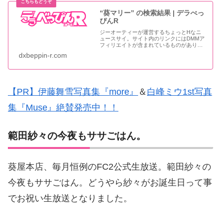
“葵マリー” の検索結果 | デラべっ
ぴんR
ジーオーティーが運営するちょっとHなニ
ュースサイ。サイト内のリンクにはDMMア
フィリエイトが含まれているものがありま
す
dxbeppin-r.com
【PR】伊藤舞雪写真集『more』
＆
白峰ミウ1st写真
集『Muse』絶賛発売中！！
範田紗々の今夜もササごはん。
葵屋本店、毎月恒例のFC2公式生放送。範田紗々の
今夜もササごはん。どうやら紗々がお誕生日って事
でお祝い生放送となりました。