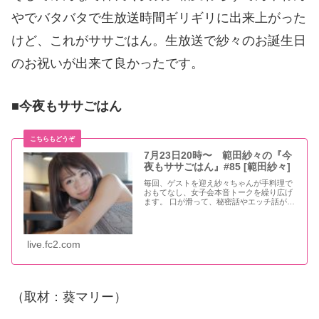
やでバタバタで生放送時間ギリギリに出来上がった
けど、これがササごはん。生放送で紗々のお誕生日
のお祝いが出来て良かったです。
■今夜もササごはん
7月23日20時〜 範田紗々の『今
夜もササごはん』#85 [範田紗々]
毎回、ゲストを迎え紗々ちゃんが手料理で
おもてなし、女子会本音トークを繰り広げ
ます。 口が滑って、秘密話やエッチ話が聞
けちゃうかも…!? しじみ 範田紗々 ※この
放送は、ボーダレスなエロスのデパート
『葵屋本店』が配信しております。 ←放送
を気
live.fc2.com
（取材：葵マリー）