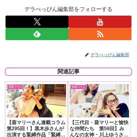
デラべっぴん編集部をフォローする
デラべっぴん編集部
関連記事
連載コラム
連載コラム
【葵マリーさん連載コラム
【三代目・葵マリーと愉快
第295回！】黒木歩さんが
な仲間たち 第59回】み
出演する緊縛作品「緊縛調
んなの女神・川上ゆうさん