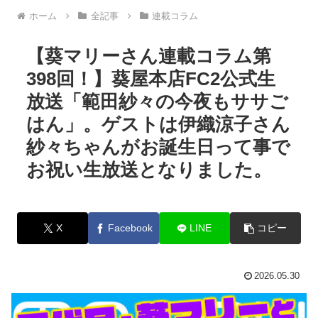
ホーム
全記事
連載コラム
【葵マリーさん連載コラム第
398回！】葵屋本店FC2公式生
放送「範田紗々の今夜もササご
はん」。ゲストは伊織涼子さん
紗々ちゃんがお誕生日って事で
お祝い生放送となりました。
X
Facebook
LINE
コピー
2026.05.30