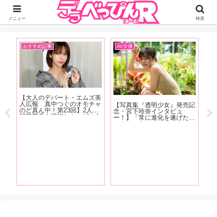
ジーオーティーが運営するちょっとHなニュースサイ。サイト内のリンクには
DMMアフィリエイトが含まれているものがあります
メニュー
検索
おすすめ記事
AV女優
A
【大人のデパート・エムズ美
【
人広報 真中つぐのオモチャ
売
【写真集『透明少女』発売記
のど真ん中！第23回】2人で
勢
念・宮下玲奈インタビュ
同時昇天も可能なカップル向
ン
ー！】「常に進化を遂げたい
けペニスリングが登場！「C
れ
ですね。あと、いろんなメデ
型リングなので男性の股間に
イ
ィアに進出したいです。 あ
サイズが合わなかったらどう
久
と、名前は「れいな」じゃな
しようって思いますけどチャ
良
く「れな」です、よろしくお
レンジしやすい価格です」
願いします！」後編
ゃ
三崎
、円
かわ
ドコ