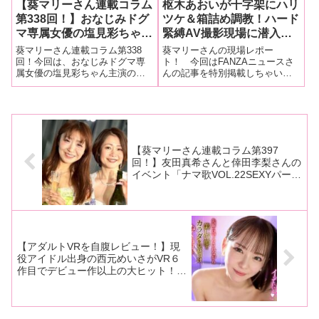
【葵マリーさん連載コラム
枢木あおいが十字架にハリ
第338回！】おなじみドグ
ツケ＆箱詰め調教！ハード
マ専属女優の塩見彩ちゃん
緊縛AV撮影現場に潜入取
主演の縄作品『緊縛ラプソ
材！ 三代目葵マリー撮影
葵マリーさん連載コラム第338
葵マリーさんの現場レポー
ディー 塩見彩』の撮影現
の画像大量オフショット放
回！今回は、おなじみドグマ専
ト！ 今回はFANZAニュースさ
属女優の塩見彩ちゃん主演の縄
んの記事を特別掲載しちゃいま
場をレポート！
出！ 撮影前の準備や控室
作品『緊縛ラプソディー 塩見
す■マリーさんの今までの連載は
の様子から本番中の風景も
彩』の撮影現場をレポート！■マ
こちら【アノ現場の痴話交々 〜
バッチリ掲載！！
リーさんの今までの連載はこち
三代目葵マリーとエロ事師た
ら 「緊縛ラプソディー 塩見彩」
ち〜】 大好きな小悪魔。みんな
塩見彩ちゃんと言えば。ドグマ
のマスコット枢木あおいちゃん
専属女優
と２年振り？
【葵マリーさん連載コラム第397
回！】友田真希さんと倖田李梨さんの
イベント「ナマ歌VOL.22SEXYパーテ
ィー閉店までひたすら呑みまくり歌い
まくり」の様子をレポート！
【アダルトVRを自腹レビュー！】現
役アイドル出身の西元めいさがVR６
作目でデビュー作以上の大ヒット！
振り切った超天井特化と顔近ゼロ距離
アダルトＶＲは常に新たな画角ととも
に進化する！