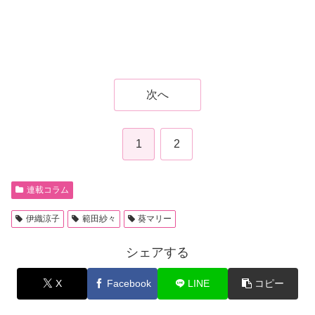
次へ
1
2
連載コラム
伊織涼子
範田紗々
葵マリー
シェアする
X
Facebook
LINE
コピー