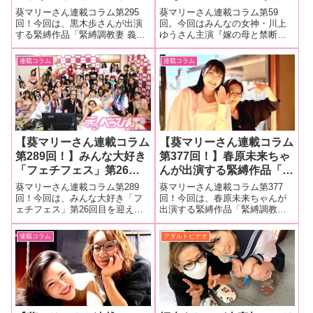
教妻 義父との同居を余儀
主演『嫁の母と禁断性交
葵マリーさん連載コラム第295
葵マリーさん連載コラム第59
なくされた妻の運命… 一
其の拾九 妻よりもお義母
回！今回は、黒木歩さんが出演
回。今回はみんなの女神・川上
する緊縛作品「緊縛調教妻 義父
ゆうさん主演『嫁の母と禁断性
つ屋根の下で犯●れ躾けら
さんの方がいいよ… 川上
との同居を余儀なくされた妻の
交 其の拾九 妻よりもお義母さん
れる家庭内調教 黒木歩」
ゆう』の現場を大量画像で
運命… 一つ屋根の下で犯●れ躾
の方がいいよ… 川上ゆう』（グ
連載コラム
連載コラム
の撮影現場をレポート！
レポート！
けられる家庭内調教 黒木歩」の
ローバル・メディア）の現場を
撮影現場をレポート！■マリーさ
大量画像でレポート！■マリーさ
んの今までの連載はこちら 「緊
んの今までの連載はこちら川上
縛調
ゆうさん
【葵マリーさん連載コラム
【葵マリーさん連載コラム
第289回！】みんな大好き
第377回！】春原未来ちゃ
「フェチフェス」第26回
んが出演する緊縛作品「緊
目を迎えて大いに盛り上が
縛調教妻 遺産目的で裕福
葵マリーさん連載コラム第289
葵マリーさん連載コラム第377
る会場の様子ををレポー
な家に嫁いだ妻が知った異
回！今回は、みんな大好き「フ
回！今回は、春原未来ちゃんが
ェチフェス」第26回目を迎えて
出演する緊縛作品「緊縛調教妻
ト！
常快楽。夫よりも義父の縄
大いに盛り上がる会場の様子を
遺産目的で裕福な家に嫁いだ妻
に溺れていく厳しい調教の
をレポート！■マリーさんの今ま
が知った異常快楽。夫よりも義
連載コラム
アダルトビデオ
日々… 」の現場をレポー
での連載はこちら フェチフェス
父の縄に溺れていく厳しい調教
ト！
26みんな大好きフェチフェスが
の日々… 」の現場をレポート！
第26回目を開催しました！なん
■マリーさんの今までの連載はこ
かス
ちら お