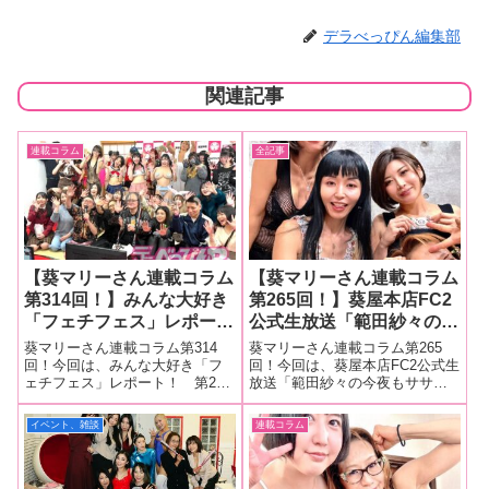
デラべっぴん編集部
関連記事
連載コラム
全記事
【葵マリーさん連載コラム
【葵マリーさん連載コラム
第314回！】みんな大好き
第265回！】葵屋本店FC2
「フェチフェス」レポー
公式生放送「範田紗々の今
ト！ 第27回目を迎えま
夜もササごはん」アメリカ
葵マリーさん連載コラム第314
葵マリーさん連載コラム第265
すます盛り上がる会場の様
からやってきた、まりかさ
回！今回は、みんな大好き「フ
回！今回は、葵屋本店FC2公式生
ェチフェス」レポート！ 第27
放送「範田紗々の今夜もササご
子ををお伝えします！
んゲスト回の現場をレポー
回目を迎えますます盛り上がる
はん」アメリカからやってき
ト！
会場の様子ををお伝えします！■
た、まりかさんゲスト回の現場
イベント、雑談
連載コラム
マリーさんの今までの連載はこ
をレポート！■マリーさんの今ま
ちら フェチフェス27みんな大好
での連載はこちら 葵屋本店FC2
きフェチフェスの第27回目。毎
公式生放送「範田紗々の今夜も
年1
ササご