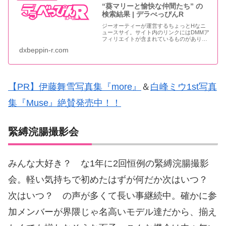
“葵マリーと愉快な仲間たち” の
検索結果 | デラべっぴんR
ジーオーティーが運営するちょっとHなニ
ュースサイ。サイト内のリンクにはDMMア
フィリエイトが含まれているものがありま
す
dxbeppin-r.com
【PR】伊藤舞雪写真集『more』
＆
白峰ミウ1st写真
集『Muse』絶賛発売中！！
緊縛浣腸撮影会
みんな大好き？ な1年に2回恒例の緊縛浣腸撮影
会。軽い気持ちで初めたはずが何だか次はいつ？
次はいつ？ の声が多くて長い事継続中。確かに参
加メンバーが界隈じゃ名高いモデル達だから、揃え