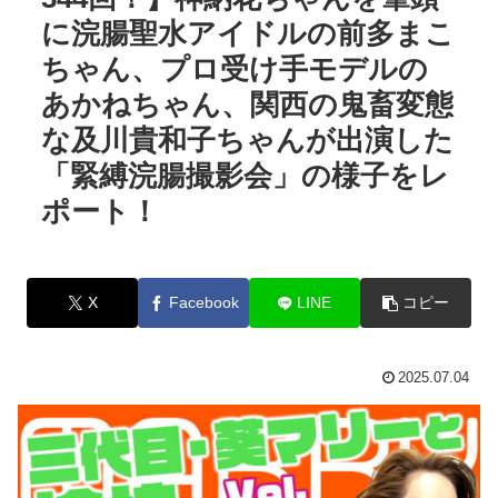
に浣腸聖水アイドルの前多まこ
ちゃん、プロ受け手モデルの
あかねちゃん、関西の鬼畜変態
な及川貴和子ちゃんが出演した
「緊縛浣腸撮影会」の様子をレ
ポート！
X
Facebook
LINE
コピー
2025.07.04