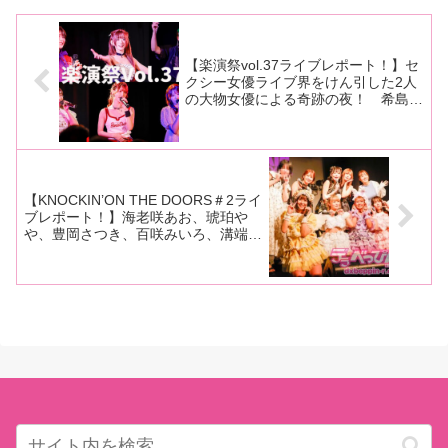
でレポート！
な嫁 藤木紗英』の撮影現
レポート！■マリーさんの今まで
赦ない縄調教の虜となった淫ら
場をレポート！
の連載はこちら「SM興行新宿ニ
な嫁 藤木紗英』の撮影現場をレ
ューアート蓬莱かすみプロデュ
ポート！■マリーさんの今までの
ースDA
連載は
【楽演祭vol.37ライブレポート！】セ
クシー女優ライブ界をけん引した2人
の大物女優による奇跡の夜！ 希島あ
いり、AMATSUKA、栄川乃亜ちゃ
ん、枢木あおい、未歩なな、RUUが
夢の共演！
【KNOCKIN’ON THE DOORS＃2ライ
ブレポート！】海老咲あお、琥珀や
や、豊岡さつき、百咲みいろ、溝端
恋、みるせんっ！ 実力派＆個性派揃
いの熱いライブが開催！