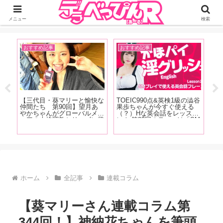
ジーオーティーが運営するちょっとHなニュースサイ。サイト内のリンクには
DMMアフィリエイトが含まれているものがあります
メニュー
検索
おすすめ記事
おすすめ記事
A
』
【三代目・葵マリーと愉快な
TOEIC990点&英検1級の澁谷
【
タビ
仲間たち 第90回】望月あ
果歩ちゃんが今すぐ使える
売
これ
やかちゃんがグローバルメデ
（？）Hな英会話をレッス
勢
みた
ィアの本格調教シリーズに登
ン！ 第23回のテーマは「SM
ン
を
場！ 庭園の大木に吊るされ
プレイで使える英会話フレー
れ
。め
て水責めに！！『緊縛調教妻
ズ」お仕置きして！って英語
イ
やり
望月あやか』の現場をレポー
でなんて言う？下僕として女
久
ト！
王様とお話してみましょう！
良
ホーム
全記事
連載コラム
【葵マリーさん連載コラム第
344回！】神納花ちゃんを筆頭