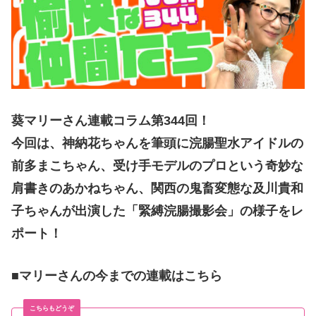
葵マリーさん連載コラム第344
回！
今回は、神納花ちゃんを筆頭に浣腸聖水アイドルの
前多まこちゃん、受け手モデルのプロという奇妙な
肩書きのあかねちゃん、関西の鬼畜変態な及川貴和
子ちゃんが出演した「緊縛浣腸撮影会」の様子をレ
ポート！
■マリーさんの今までの連載はこちら