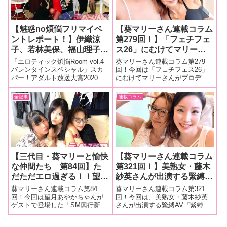
【魅惑no煩悩フリマイベ
【葵マリーさん連載コラム
ントレポート！】伊織涼
第279回！】「フェチフェ
子、若林美保、福山理子が
ス26」にむけてマリーさ
主催のフリマが開催！ 並
んがプロデュースした範田
「エロティック煩悩Room vol.4
葵マリーさん連載コラム第279
木塔子、葵マリー、範田
紗々ちゃん＆佐々木咲和ち
バレンタインスペシャル」スカ
回！今回は「フェチフェス26」
パー！アダルト放送大賞2020熟
にむけてマリーさんがプロデュ
紗々、島津かおる、児玉る
ゃんのROM写真集の撮影
女女優賞にノミネートされた伊
ースした範田紗々ちゃん＆佐々
み、 みづきあかり、清水
現場をレポート！
織涼子さん、初代ミニスカポリ
木咲和ちゃんのROM写真集の撮
全記事
連載コラム
くるみがお宝グッズ、私物
スで女優の福山理子さん、女
影現場をレポート！■マリーさん
などを販売！
優・モデル・マルチパフォーマ
の今までの連載はこちら 範田
ーとして活躍する若林美保さん
紗々ちゃん＆佐々木咲和ちゃん
が
ROM写
【三代目・葵マリーと愉快
【葵マリーさん連載コラム
な仲間たち 第84回】た
第321回！】美熟女・藤木
だただエロ過ぎる！！望月
紗英さんが出演する緊縛
あやかちゃんがゲストで登
AV『緊縛調教妻 老舗温泉
葵マリーさん連載コラム第84
葵マリーさん連載コラム第321
場！ 「SM興行新宿ニュ
宿で繰り返される修行と称
回！今回は望月あやかちゃんが
回！今回は、美熟女・藤木紗英
ゲストで登場した「SM興行新宿
さんが出演する緊縛AV『緊縛調
ーアート蓬莱かすみプロデ
した性行為。義父の容赦な
ニューアート蓬莱かすみプロデ
教妻 老舗温泉宿で繰り返される
ュースDAY」を大量画像
い縄調教の虜となった淫ら
ュースDAY」現場を大量画像で
修行と称した性行為。義父の容