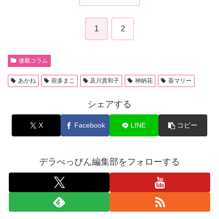
1
2
連載コラム
あかね
前多まこ
及川貴和子
神納花
葵マリー
シェアする
X
Facebook
LINE
コピー
デラべっぴん編集部をフォローする