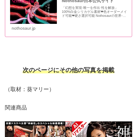
Nothosaur日本公式サイト
「幻想を実現·唯一を作出·性を解放」
100%白金シリカゲル素材❤色オーダーメイ
ド可能❤硬さ選択可能 Nothosaurの世界-人
間の夢の世界と第四の世界に存在し、性の
楽園、自由の聖域です。人間の欲望が
Nothosaurのランドに堕ち、すべ
nothosaur.jp
次のページにその他の写真を掲載
（取材：葵マリー）
関連商品