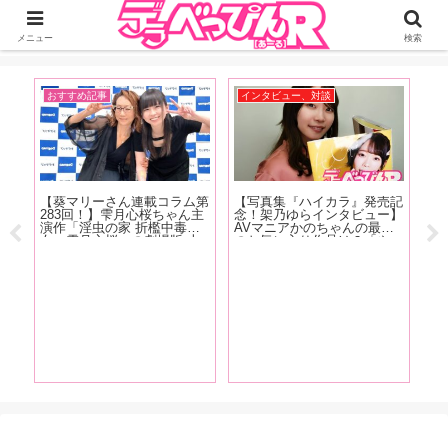
ジーオーティーが運営するちょっとHなニュースサイ。サイト内のリンクには
DMMアフィリエイトが含まれているものがあります
メニュー
検索
おすすめ記事
インタビュー、対談
お
ダ
【葵マリーさん連載コラム第
【写真集『ハイカラ』発売記
アル
283回！】雫月心桜ちゃん主
念！架乃ゆらインタビュー】
川上
演作「淫虫の家 折檻中毒少
AVマニアかのちゃんの最近
ち
豪華
女〜雫月心桜」の劇場版 上
のお気に入り作品は？「やっ
イ
マス
映会+サイン会の様子をレポ
ぱり女の子が可哀相な目に遭
向
動向
ートします！
うやつ。M男の乳首を一晩中
か
り
責めますみたいなやつよりか
秘
は、女の子のほうがヤられて
に
るのが好きですね」【前編】