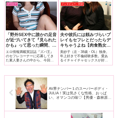
ちがいた!!お父さんとアナタのオ
グラビア
インタビュー、対談
チンチン…どっちが美味しいか
な♥︎
「野外SEX中に誰かの足音
夫や彼氏には頼みづらいプ
が近づいてきて『見られた
レイもセフレとだったらデ
かも』って思った瞬間、異
キちゃうよね【肉食熟女座
常なほど興奮してしまっ
談会】あなたにとってセフ
エロ情報満載実話誌『ズバ王』
美紗子（左・38歳・OL）独身。
て…」変態露出狂人妻34
レとは？「ち●こを貸して
のセフレコーナーに応募してき
年上好きで不倫経験多数。愛あ
た素人妻さんの中から、今回は
るイチャイチャセックスが好き
歳の赤裸々ハメ撮り公
くれる人って感じ（笑）」
性欲が抑えきれないというスケ
だけど、スポーツセックスも複
開！！
ベ人妻・なほさん（34歳）の生
数人プレイも受け入れてしまう
ハメ撮りを激写！！
広い心の持ち主！小百合（35
歳・主婦）結婚７年目のパート
主婦。現在のセックス相手はパ
ート先の彼氏
AV界ナンバー１のスーパーボディ・
JULIA！実は気さくな性格、おっぱ
い、オマンコの味♡【男優・森林原⼈
が暴露⑤】「おっぱいはすっごい柔ら
かいんですよ、すっごいホントに。ま
さに神乳」