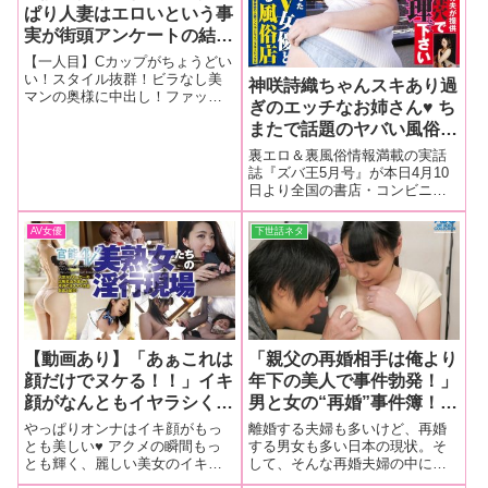
ぱり人妻はエロいという事
実が街頭アンケートの結果
で確定！！
【一人目】Cカップがちょうどい
い！スタイル抜群！ビラなし美
神咲詩織ちゃんスキあり過
マンの奥様に中出し！ファッシ
ぎのエッチなお姉さん♥ ち
ョンチェックのアンケートをお
またで話題のヤバい風俗に
願いしてみたところ、捕まえら
れたのは新宿3丁目在住、29歳、
チン凸潜入７連発！！
裏エロ＆裏風俗情報満載の実話
「子供がいるからオムライスと
etc…『ズバ王5月号』本日
誌『ズバ王5月号』が本日4月10
煮物が得意」という料理上手の
日より全国の書店・コンビニに
発売！！
完璧な美人
て発売開始！！ その気になる誌
面内容を写真満載でご紹介♪
AV女優
下世話ネタ
【動画あり】「あぁこれは
「親父の再婚相手は俺より
顔だけでヌケる！！」イキ
年下の美人で事件勃発！」
顔がなんともイヤラシく、
男と女の“再婚”事件簿！〜
そして神々しいほどに見目
再婚して幸せかと思いき
やっぱりオンナはイキ顔がもっ
離婚する夫婦も多いけど、再婚
麗しい♥ イキ顔美女ＡＶこ
や…
とも美しい♥ アクメの瞬間もっ
する男女も多い日本の現状。そ
とも輝く、麗しい美女のイキ顔
して、そんな再婚夫婦の中に、
の５本！！
が拝める特選AVこの５作品！！
驚きの性生活を送っている人た