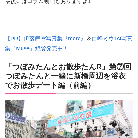
最後にはコラム動画もありますよ♪
【PR】伊藤舞雪写真集『more』
＆
白峰ミウ1st写真
集『Muse』絶賛発売中！！
「つぼみたんとお散歩たんR」第⑦回
つぼみたんと一緒に新橋周辺を浴衣
でお散歩デート編（前編）