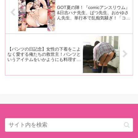
GOT夏の陣！『comicアンスリウム』
&日吉ハナ先生、ばつ先生、おかゆさ
ん先生、単行本で乱痴気騒ぎ！「コミ
ックグレープ」＆「コミックマグナ
ム」最新号もお祭りでGO！
【パンツの日記念】女性の下着をこよ
なく愛する俺たちの救世主！パンツと
いうアイテムをいかようにも料理する
メーカー・アロマ企画という大正義こ
こに有り！