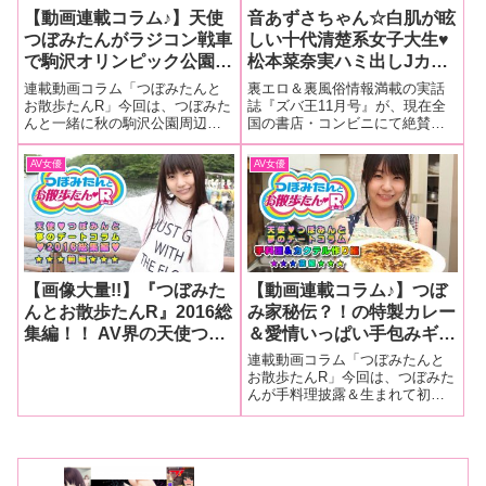
【動画連載コラム♪】天使
音あずさちゃん☆白肌が眩
つぼみたんがラジコン戦車
しい十代清楚系女子大生♥
で駒沢オリンピック公園を
松本菜奈実ハミ出しJカッ
大暴走？！ 【つぼみたん
プ乳♥ スマホで見られるエ
連載動画コラム「つぼみたんと
裏エロ＆裏風俗情報満載の実話
とお散歩たんR 】秋の駒沢
ロハメ動画たっぷり115分
お散歩たんR」今回は、つぼみた
誌『ズバ王11月号』が、現在全
んと一緒に秋の駒沢公園周辺を
国の書店・コンビニにて絶賛発
周辺デート編（前編）
etc…本日発売『ズバ王11
お散歩デートしてきました〜
売開始！！ 今回もその気になる
月号』の気になる中身をご
♥（前編）
誌面内容を写真満載でご紹介♪
AV女優
AV女優
紹介！！
【画像大量!!】『つぼみた
【動画連載コラム♪】つぼ
んとお散歩たんR』2016総
み家秘伝？！の特製カレー
集編！！ AV界の天使つぼ
＆愛情いっぱい手包みギョ
みんの神コラムを可愛い画
ウザを披露(^o^)♥【つぼみ
連載動画コラム「つぼみたんと
像超大量投下で振り返る
たんとお散歩たんR】手料
お散歩たんR」今回は、つぼみた
んが手料理披露＆生まれて初め
よ〜♥（前編）
理披露＆カクテル作り編
てのカクテル作りにチャレンジ
（前編）
編♥（前編）