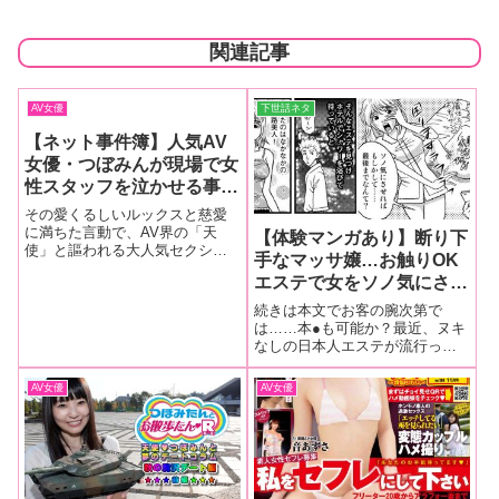
関連記事
AV女優
下世話ネタ
【ネット事件簿】人気AV
女優・つぼみんが現場で女
性スタッフを泣かせる事態
が勃発！・・・いったい現
その愛くるしいルックスと慈愛
場で何が？？
に満ちた言動で、AV界の「天
【体験マンガあり】断り下
使」と謳われる大人気セクシー
手なマッサ嬢…お触りOK
女優・つぼみちゃん（27）が、
エステで女をソノ気にさせ
なんと現場で女性スタッフを泣
かせてしまうという事件が勃
て…果たして本●まで行け
続きは本文でお客の腕次第で
発！
るのか！？【気になる風俗
は……本●も可能か？最近、ヌキ
なしの日本人エステが流行って
勝手に通信簿】
るようで、あちこちに新店がで
きているようですが……やっぱ
AV女優
AV女優
もの足りなくて「勃起したのに
発射なしなんて、何がオモロい
の？」と思ってしまう記者…。