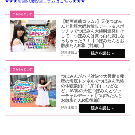
★★★前回の第⑥回コラムはこちら★★★
【動画連載コラム♪】天使つぼみ
んと川崎大師お散歩デート＆スポ
ッチャでつぼみん大絶叫連発!! そ
して…つぼみんは真っ白な灰にな
っちゃった？！【つぼみたんとお
散歩たんR⑥（前編）】
好評連載コラム「つぼみたんとお散歩たん
R」AV一の天使つぼみたんと一緒にヴァー
チャルデート♥ 今回は、神奈川県川崎周辺
をつぼみたんと一緒にお散歩たん（前編）
♪ 記事の最後にはコラム動画もありますよ♪
つぼみんがバド対決で大興奮＆秘
密の海底トンネルでつぼみん恐怖
の体験談((((；ﾟДﾟ))))…などな
ど、AV界の天使つぼみんとヴァ
ーチャルデート♥【つぼみたんと
お散歩たんR⑥後編】
好評連載コラム「つぼみたんとお散歩たん
R」第⑥回 川崎周辺お散歩編（後編）♪ 記
事の最後にはコラム動画＆つぼみたん直筆
絵日記イラストプレゼントもありますよ♥