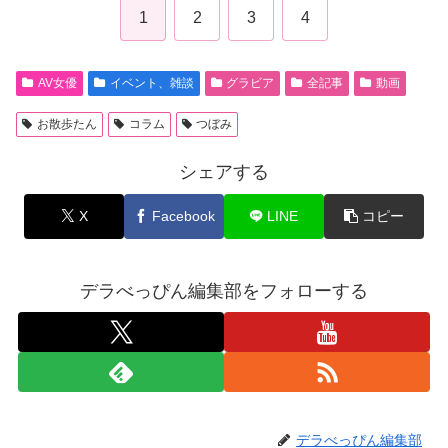
1
2
3
4
AV女優
イベント、雑談
グラビア
全記事
動画
お散歩たん
コラム
つぼみ
シェアする
X
Facebook
LINE
コピー
デラべっぴん編集部をフォローする
デラべっぴん編集部