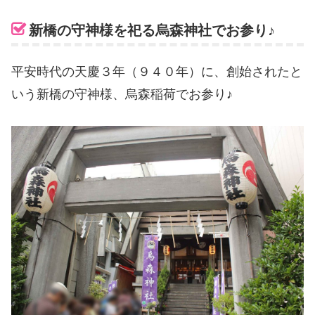
新橋の守神様を祀る烏森神社でお参り♪
平安時代の天慶３年（９４０年）に、創始されたと
いう新橋の守神様、烏森稲荷でお参り♪