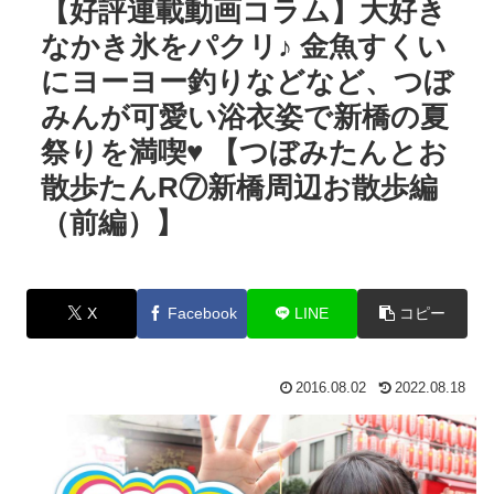
【好評連載動画コラム】大好き
なかき氷をパクリ♪ 金魚すくい
にヨーヨー釣りなどなど、つぼ
みんが可愛い浴衣姿で新橋の夏
祭りを満喫♥ 【つぼみたんとお
散歩たんR⑦新橋周辺お散歩編
（前編）】
X
Facebook
LINE
コピー
2016.08.02
2022.08.18