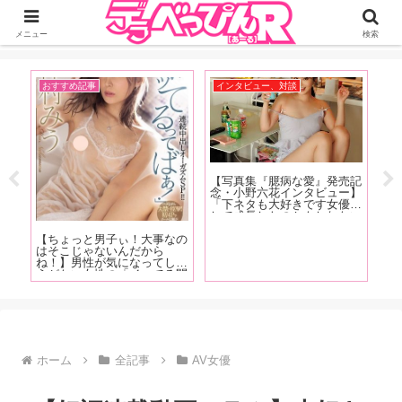
ジーオーティーが運営するちょっとHなニュースサイ。サイト内のリンクには
DMMアフィリエイトが含まれているものがあります
メニュー
検索
インタビュー、対談
AV女優
売記
【写真集『臆病な愛』発売記
【写真集『duende』発売記
【
ー】
念・小野六花インタビュー】
念！山岸逢花特集】AV廃人
売
優と
「ダイエットして胸がめっち
くろがね阿礼がデビュー時に
ー
ない
ゃ小さくなったなと思ったん
「この子だけはマジでエロい
女
普通
ですけどこの間、下着を買い
な」と思った山岸逢花の魅力
る
で
に行った時に測ってもらった
を大解説!! 最近ファンにな
加
ら全然変わってなかったんで
った皆さんも古参ファンの皆
コ
すよ」前編
さんもご覧あれ【前篇】
す
ホーム
全記事
AV女優