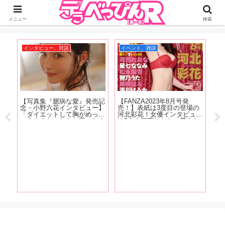
ジーオーティーが運営するちょっとHなニュースサイ。サイト内のリンクには
DMMアフィリエイトが含まれているものがあります
メニュー
検索
インタビュー、対談
イベント、雑談
イ
ム第
【写真集『臆病な愛』発売記
【FANZA2023年8月号発
主
念・小野六花インタビュー】
売！】表紙は3度目の登場の
少
「ダイエットして胸がめっち
河北彩花！女優インタビュー
上
ゃ小さくなったなと思ったん
は9人！河西れおな、星七な
ポ
ですけどこの間、下着を買い
なみ、松永梨杏、響乃うた、
に行った時に測ってもらった
柴崎はる、澪川はるか、天野
ら全然変わってなかったんで
花乃、夏目響、東條なつ！抜
すよ」前編
きドコロ満載でお送りしま
す!
【F
売
ん
な
井
雲
1
ロ