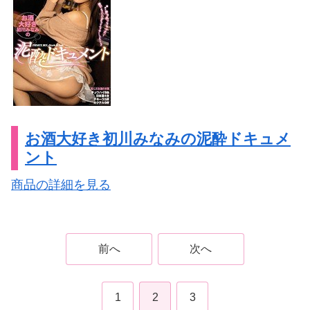
お酒大好き初川みなみの泥酔ドキュメ
ント
商品の詳細を見る
前へ
次へ
1
2
3