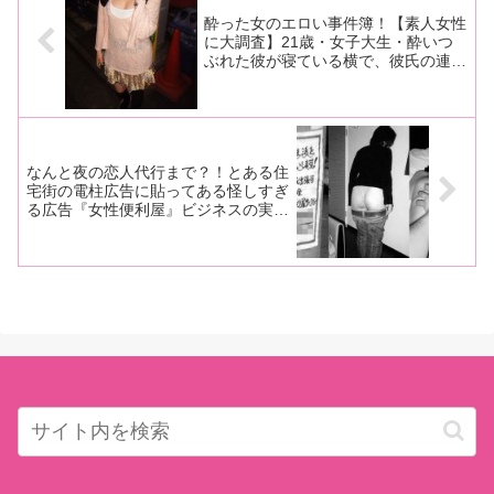
酔った女のエロい事件簿！【素人女性
に大調査】21歳・女子大生・酔いつ
ぶれた彼が寝ている横で、彼氏の連れ
と添い寝H
なんと夜の恋人代行まで？！とある住
宅街の電柱広告に貼ってある怪しすぎ
る広告『女性便利屋』ビジネスの実態
とは？【ヤバイ噂の真相徹底リサー
チ!!】