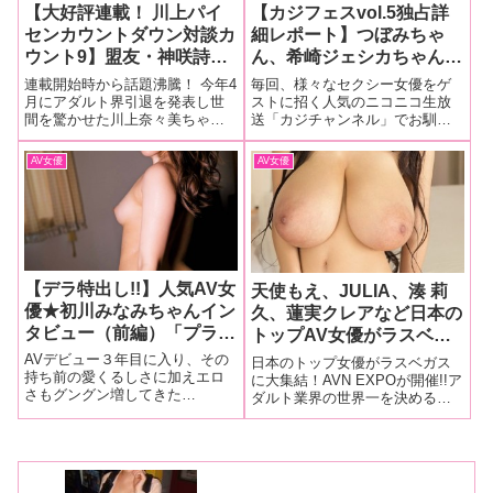
【大好評連載！ 川上パイ
【カジフェスvol.5独占詳
センカウントダウン対談カ
細レポート】つぼみちゃ
ウント9】盟友・神咲詩織
ん、希崎ジェシカちゃん、
との出会いからAV女優の
Hitomiちゃんとビッグネー
連載開始時から話題沸騰！ 今年4
毎回、様々なセクシー女優をゲ
権利まで幅広い話題で白
ムが勢ぞろい！ 10年の
月にアダルト界引退を発表し世
ストに招く人気のニコニコ生放
間を驚かせた川上奈々美ちゃん
送「カジチャンネル」でお馴染
熱！「全く接点がなかった
女優活動を振り返るトーク
が、俳優業に専念する2022年2月
みのサンミュージック所属芸
よね」(川上)「なんでこん
やジェスチャーゲームなど
まで対談連載を行いセクシー女
人・カジさん。そのライブ版と
AV女優
AV女優
なにしゃべるようになった
で超満員の会場は大爆発！
優たちと真剣勝負！ 人生の酸い
もいえる「カジフェスvol.5」が2
んだろう？」(神咲)【前
も甘いも嚙み分けた奈々美ちゃ
月20日、新宿ロフトプラスワン
んが気になるゲストを呼び、ゲ
で開催。独占速報します！
編】
スト
【デラ特出し!!】人気AV女
天使もえ、JULIA、湊 莉
優★初川みなみちゃんイン
久、蓮実クレアなど日本の
タビュー（前編）「プライ
トップAV女優がラスベガ
ベートでは全然オナニーも
スに集結!! そして爆乳女
AVデビュー３年目に入り、その
日本のトップ女優がラスベガス
エッチもしてなくて…だか
持ち前の愛くるしさに加えエロ
優Hitomi（田中瞳）のオッ
に大集結！AVN EXPOが開催!!ア
さもグングン増してきた
ダルト業界の世界一を決めると
らすべての性欲を月1回の
パイがついに世界一に!!
♥MOODYZ専属女優・初川みな
言っても過言ではない、アメリ
撮影にぶつけようと思って
【AVN EXPO】
みちゃんの最新ロングインタビ
カ最大のポルノ業界の祭典
ます！」
ュー！ 雑誌『ズバ王7月号』掲載
【AVNアダルト・エンターテイ
グラビア撮影時のオフショット
ンメント・エキスポ（AVN Adult
も散りばめてお送りします♪
Entertainmen