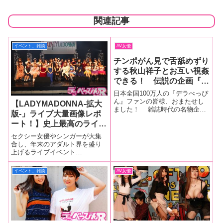
関連記事
イベント、雑談
AV女優
チンポがん見で舌舐めずり
する秋山祥子とお互い視姦
できる！ 伝説の企画『オ
ナマイド』（第５回~秋山
日本全国100万人の『デラべっぴ
祥子①）
ん』ファンの皆様、おまたせし
【LADYMADONNA-拡大
ました！ 雑誌時代の名物企画
版-」ライブ大量画像レポ
だった“オナマイド”（第５回 秋
ート！】史上最高のライブ
山祥子①）今回は秋山祥子ちゃ
んの『勃起ちんぽガン見舌舐め
となった
セクシー女優やシンガーが大集
ずりマイド』と『私のカラダも
LADYMADONNA！28
合し、年末のアダルト界を盛り
ガン見して！マイド』の２本立
上げるライブイベント
人、22組のアーティスト
て。
「LADYMADONNA-拡大版-」が
が全力パフォーマンス！シ
11月25日、神奈川県川崎市にあ
イベント、雑談
AV女優
ークレットゲストにはなん
るライブハウス・クラブチッタ
とあのボーカリストが！
で行われ超満員のファンが詰め
かけた。「LADYMADONNA-拡
大