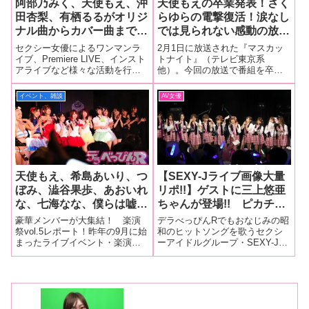
阿部乃みく、天使もえ、沖
天使もえの卒業発表！さく
田杏梨、有栖るるがオリジ
らゆらの電撃復活！涙なし
ナル曲からカバー曲まで生
では見られない感動の放送
バンドをバックに熱狂ライ
回の中で判明したあのセク
セクシー女優によるワンマンラ
2月1日に放送された『マスカッ
ブ！【ミルジェネライブ大
シー女優・笑撃のプライベ
イブ、Premiere LIVE、インスト
トナイト』（テレビ東京系
アライブなど様々な活動を行っ
他）。今回の放送で番組を卒業
量画像フォトレポート！】
ート♡【マスカットナイ
ている「Milky Pop
になるメンバーを発表…さらに
ト】
Generation(通称・ミルジェネ)」
はあのメンバーの嬉しい電撃復
イベント、雑談
AV女優
が昨年11月以来となる「MilGene
活など感動放送回！なんです
Premiere LIVE」を開
が…鬼畜のようなある企画が…
天使もえ、希島あいり、つ
【SEXY-Jライブ画像大量
ぼみ、澁谷果歩、あおいれ
リポ!!】ゲストに三上悠亜
な、七海なな、僕らは嘘つ
ちゃんが登場!! ピカチュ
き、ラブリーポップスが夢
ウからスケバン!?まで全員
豪華メンバーが大集結！ 楽演
デラべっぴんRでもおなじみの昭
の共演！ 夏休みを締めく
コスプレのハロウィンライ
祭vol.5レポート！昨年の9月に始
和のヒットソングを歌うセクシ
まったライブイベント・楽演
ーアイドルグループ・SEXY-Jの
くるライブは楽演祭に決
ブは大熱狂!! しかし、あ
祭。約1年経ち5回目を迎え観客
「SEXY-J Halloween Party
定！【楽演祭vol.5大量画
やみ旬果ちゃん卒業＆瑠川
も増加。着実にファンの間で浸
2016」が24日、東京・渋谷のラ
像フォトレポート！】
リナちゃんが衝撃の引退発
透しています。8月29日、東京・
イブハウス「www」で開催！
表!!
池袋LIVE INN ROSAで開催され
ライブのテーマである「ハロウ
た「楽演祭vol.5
ィンパー