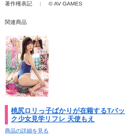
著作権表記 ： © AV GAMES
関連商品
桃尻ロリっ子ばかりが在籍するTバッ
ク少女見学リフレ 天使もえ
商品の詳細を見る