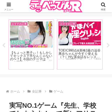
ジーオーティーが運営するちょっとHなニュースサイ。サイト内のリンクには
DMMアフィリエイトが含まれているものがあります
メニュー
検索
おすすめ記事
おすすめ記事
A
TOEIC990点&英検1級の澁谷
【
【ちょっと男子ぃ！もしかし
淫侠
果歩ちゃんが今すぐ使える
売
てセックス下手なんじゃない
タビ
（？）Hな英会話をレッス
ー
の〜？】今回のテーマは『こ
昭和
ン！ 第23回のテーマは「SM
優
の人下手そう』と思われてし
こと
プレイで使える英会話フレー
M
まう特徴！ 「あの時ヤレそ
てい
ズ」お仕置きして！って英語
に
うだったのに何でヤレなかっ
」
でなんて言う？下僕として女
編
たんだろう……」という経験
王様とお話してみましょう！
をおもちのアナタ必読です！
ホーム
全記事
ゲーム
実写NO.1ゲーム『先生、学校