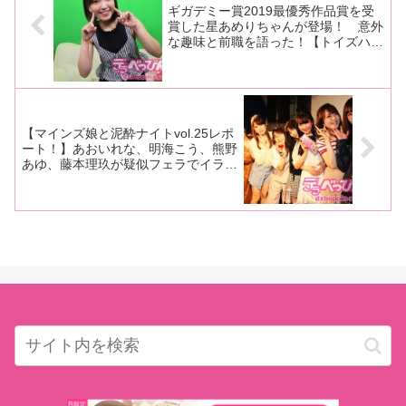
ギガデミー賞2019最優秀作品賞を受
賞した星あめりちゃんが登場！ 意外
な趣味と前職を語った！【トイズハー
トニコ生再現レポート！】
【マインズ娘と泥酔ナイトvol.25レポ
ート！】あおいれな、明海こう、熊野
あゆ、藤本理玖が疑似フェラでイラマ
チオ！ あけみみう、きみと歩実、新
垣智江も参加し乳首当てゲームでエロ
エロ状態！