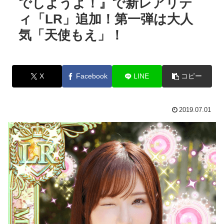
でしようよ！』で新レアリテ
ィ「LR」追加！第一弾は大人
気「天使もえ」！
X
Facebook
LINE
コピー
2019.07.01