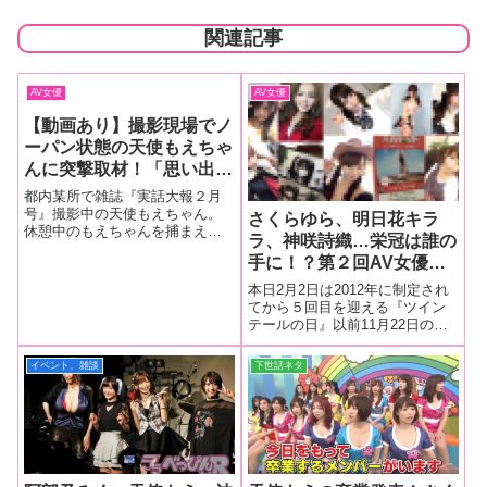
関連記事
AV女優
AV女優
【動画あり】撮影現場でノ
ーパン状態の天使もえちゃ
んに突撃取材！「思い出す
だけで恥ずかしい (///∇///)」
都内某所で雑誌『実話大報２月
ご本人が選ぶ本当にヤバい
号』撮影中の天使もえちゃん。
さくらゆら、明日花キラ
休憩中のもえちゃんを捕まえて
作品マイBEST５！！
ラ、神咲詩織…栄冠は誰の
ぶっちゃけの話を聞いてきまし
手に！？第２回AV女優デ
た。本人が選ぶ“ガチのオスス
メ”ベスト５！これを聞いてさら
ラべっぴん的“勝手に”『ツ
本日2月2日は2012年に制定され
に作品を観るとさらにヌケ度UP
インテール大賞』
てから５回目を迎える『ツイン
間違い無し！
テールの日』以前11月22日の
『いいツインテールの日』に“ツ
インテール大賞”を決めたデラべ
イベント、雑談
下世話ネタ
っぴんとしては…。 今回もやり
ましょう…第２回“勝手に”『ツイ
ンテール大賞 』！極上の“