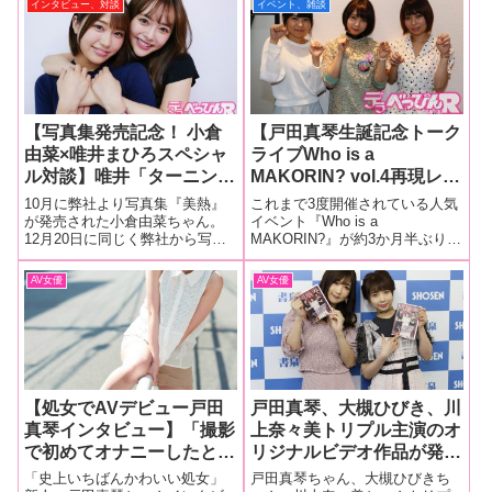
インタビュー、対談
イベント、雑談
【写真集発売記念！ 小倉
【戸田真琴生誕記念トーク
由菜×唯井まひろスペシャ
ライブWho is a
ル対談】唯井「ターニング
MAKORIN? vol.4再現レポ
ポイントはプロデューサー
ート！】22歳になった戸
10月に弊社より写真集『美熱』
これまで3度開催されている人気
さんが変わったこの作品か
田真琴ちゃんを会場全体で
が発売された小倉由菜ちゃん。
イベント『Who is a
12月20日に同じく弊社から写真
MAKORIN?』が約3か月半ぶりに
も知れませんね」、小倉
祝福！ お祝いには里咲り
集『I'm here』が発売される唯井
開催！ 今回は10月9日に誕生日
「身体は女だけど中身は男
さちゃん、姫乃たまちゃん
まひろちゃん。2つの写真集発売
を迎えた戸田真琴ちゃん（まこ
AV女優
AV女優
でセックスをするってどん
が駆け付け何故か税金話、
を記念して、プライベートでも
りん）を祝うめでたい会になり
な気持ちになるんだろうと
熟女デリヘル話で大盛り上
仲良しという二人のスペシャル
ました。10月10日、東京・渋谷
対談が実現！ AVのことか
にあるLOFT9Shibu
考えました」後編【SPプ
がり(笑)！
レゼントも！】
【処女でAVデビュー戸田
戸田真琴、大槻ひびき、川
真琴インタビュー】「撮影
上奈々美トリプル主演のオ
で初めてオナニーしたと
リジナルビデオ作品が発
き、スタッフの方からめち
売！ 見どころや共演者同
「史上いちばんかわいい処女」
戸田真琴ちゃん、大槻ひびきち