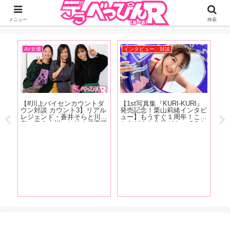
ジーオーティーが運営するちょっとHなニュースサイ。サイト内のリンクには
DMMアフィリエイトが含まれているものがあります
メニュー
検索
AV女優
インタビュー、対談
イ
発売
【#川上パイセンカウントダ
【1st写真集『KURI-KURI』
【
クス
ウン対談 カウント3】リアル
発売記念！栗山莉緒インタビ
念
じっ
レジェンド・蒼井そらと川上
ュー】もうすぐ１周年！これ
A
かり
奈々美＆古川いおりの超豪華
からどんな作品がやってみた
の
ター
座談会が実現！ 恵比寿マス
い？「もっとSっぽい作品を
ぱ
魅力
カッツの話から引退後の動向
撮りたいって思いますね。め
う
が
まで、美女3人が本音で語り
ちゃくちゃ攻める作品をやり
責
尽くす【前編】
たいです！」【前編】
は
る