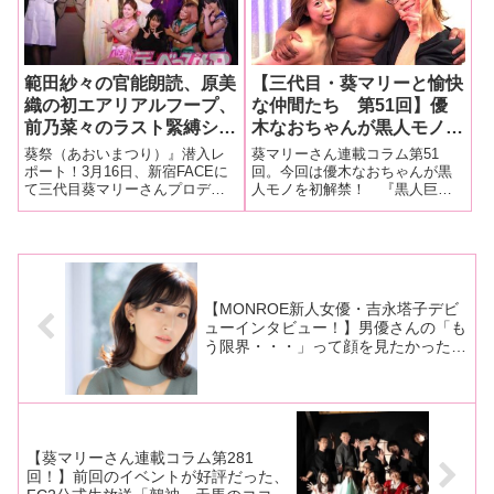
みちゃんAV引退作品発売イベン
までの連載はこちら「ココ縄〜
トかさ
見て！聞い
範田紗々の官能朗読、原美
【三代目・葵マリーと愉快
織の初エアリアルフープ、
な仲間たち 第51回】優
前乃菜々のラスト緊縛ショ
木なおちゃんが黒人モノを
ーetc……豪華絢爛のスペ
初解禁！ 『黒人巨大マラ
葵祭（あおいまつり）』潜入レ
葵マリーさん連載コラム第51
シャルイベント、三代目葵
犯●れた日本人熟女 壊れて
ポート！3月16日、新宿FACEに
回。今回は優木なおちゃんが黒
て三代目葵マリーさんプロデュ
人モノを初解禁！ 『黒人巨大
マリープロデュース『葵祭
いく夫婦関係…不況下で働
ースによる『葵祭（あおいまつ
マラ 犯●れた日本人熟女 壊れて
（あおいまつり）』潜入レ
く人妻に襲いかかる 陵
り）』が開催されました！構想3
いく夫婦関係…不況下で働く人
ポート！
●4P輪●優木なお』撮影現
年。熟々と温めてきたスペシャ
妻に襲いかかる 陵●4P輪● 【初
場を大量画像でレポート！
ルイベントの幕開けに、「つい
黒人解禁作品！！】 優木なお』
に来たー！！」とマリーさんも
（グローバル・メディア）の現
気合い十
場を
【MONROE新人女優・吉永塔子デビ
ューインタビュー！】男優さんの「も
う限界・・・」って顔を見たかったん
です。まだ余裕がある気がしたので、
「イッたあとも咥えて離さなかったら
どうなるんだろう」って思ったんです
【後編】
【葵マリーさん連載コラム第281
回！】前回のイベントが好評だった、