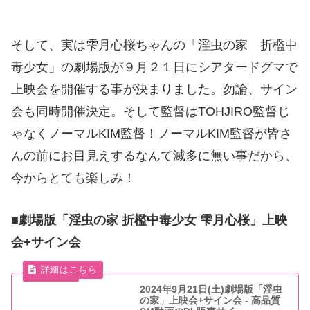
そして、実は雫月心桜ちゃんの「淫虫の家 折檻中
毒少女」の劇場版が９月２１日にシアタードグマで
上映会を開催する事が決まりました。勿論、サイン
会も同時開催決定。そして監督はTOHJIRO監督じ
ゃなくノーマルKIM監督！ノーマルKIM監督が皆さ
んの前にお目見えするなんて滅多に無い事だから、
今からとても楽しみ！
■劇場版「淫虫の家 折檻中毒少女 雫月心桜」上映
会+サイン会
2024年9月21日(土)劇場版「淫虫
の家」上映会+サイン会 - 高品質