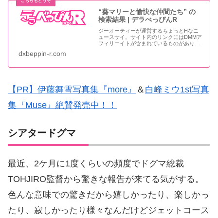
“葵マリーと愉快な仲間たち” の
検索結果 | デラべっぴんR
ジーオーティーが運営するちょっとHなニ
ュースサイ。サイト内のリンクにはDMMア
フィリエイトが含まれているものがありま
す
dxbeppin-r.com
【PR】伊藤舞雪写真集『more』
＆
白峰ミウ1st写真
集『Muse』絶賛発売中！！
シアタードグマ
最近、2ケ月に1度くらいの頻度でドグマ総裁
TOHJIRO監督から驚きな報告が来てる気がする。
色んな意味での驚きだから嬉しかったり、楽しかっ
たり、寂しかったり様々なんだけどジェットコース