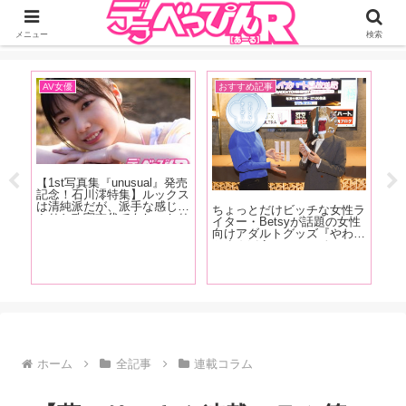
ジーオーティーが運営するちょっとHなニュースサイ。サイト内のリンクには
DMMアフィリエイトが含まれているものがあります
メニュー
検索
AV女優
おすすめ記事
お
記
【1st写真集『unusual』発売
T
人
記念！石川澪特集】ルックス
果
時に
は清純派だが、派手な感じっ
（
ちょっとだけビッチな女性ラ
ロい
ぷりと攻守交代でもしっかり
ン
イター・Betsyが話題の女性
魅力
美しい技で魅せるカウンター
プ
向けアダルトグッズ『やわら
な
の強さが特徴！石川澪の魅力
ズ
かまんぼう ファースト』の
の皆
を、AV廃人くろがね阿礼が
で
秘密を開発者の女性スタッフ
徹底解説！【後編】
王
に突撃取材！
ホーム
全記事
連載コラム