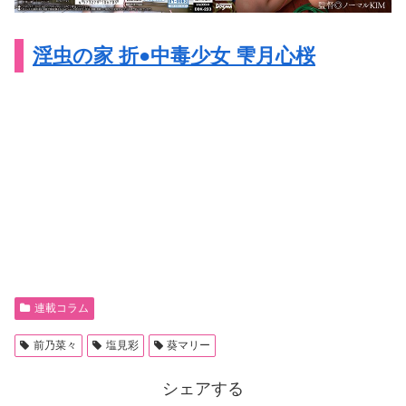
淫虫の家 折●中毒少女 雫月心桜
連載コラム
前乃菜々
塩見彩
葵マリー
シェアする