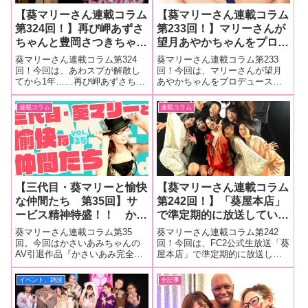
【葵マリーさん連載コラム
【葵マリーさん連載コラム
第324回！】再び岬あずさ
第233回！】マリーさんが
ちゃんと豊岡さつきちゃん
望月あやかちゃんをプロデ
がみなさんの前に！『とよ
ュースしたROM写真集の
葵マリーさん連載コラム第324
葵マリーさん連載コラム第233
スプpresentsあずにゃん
撮影現場をレポート。テー
回！今回は、あわスプが解散し
回！今回は、マリーさんが望月
てから1年……再び岬あずさちゃ
あやかちゃんをプロデュースし
引退したけど、ファンの人
マは「変態女の日常」で
んと豊岡さつきちゃんがみなさ
たROM写真集の撮影現場をレポ
に会いたくなっちゃったん
す！
んの前に！『とよスプpresentsあ
ート。テーマは「変態女の日
連載コラム
連載コラム
だってwithとよ！』
ずにゃん引退したけど、ファン
常」です！■マリーさんの今まで
の人に会いたくなっちゃったん
の連載はこちらテーマは「変態
だってwithとよ！』の撮影現
女の日常」業界の汁女こと望月
あやかちゃん
【三代目・葵マリーと愉快
【葵マリーさん連載コラム
な仲間たち 第35回】サ
第242回！】「葵屋本店」
ービス精神特盛！！ かさ
で準定期的に放送してい
いあみちゃんのAV引退作
る、「鵺神、天馬のココだ
葵マリーさん連載コラム第35
葵マリーさん連載コラム第242
品『かさいあみ完全燃焼
けの話」のスペシャルバー
回。今回はかさいあみちゃんの
回！今回は、FC2公式生放送「葵
AV引退作品『かさいあみ完全燃
屋本店」で準定期的に放送して
私、AV女優を引退しま
ジョン。略して「ココ縄」
焼 私、AV女優を引退します。』
いる、「鵺神、天馬のココだけ
す。』発売記念イベントの
の撮影現場をレポート！
発売記念イベントの現場を大量
の話」のスペシャルバージョ
イベント、雑談
全記事
現場を大量画像でレポー
画像でレポート！■マリーさんの
ン。略して「ココ縄」の撮影現
ト！
今までの連載はこちらかさいあ
場をレポート！■マリーさんの今