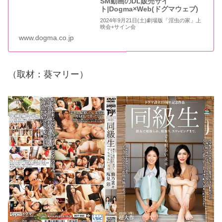
SM動画のDL販売サイ
ト|Dogma×Web(ドグマウェブ)
2024年9月21日(土)劇場版「淫虫の家」上
映会+サイン会
www.dogma.co.jp
（取材：葵マリー）