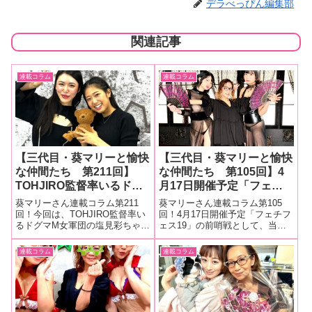
デラべっぴん編集部
関連記事
連載コラム
連載コラム
【三代目・葵マリーと愉快
【三代目・葵マリーと愉快
な仲間たち 第211回】
な仲間たち 第105回】4
TOHJIRO監督率いるドグ
月17日開催予定「フェチ
マM女軍団の塩見彩ちゃ
フェス19」イベントで販
葵マリーさん連載コラム第211
葵マリーさん連載コラム第105
ん、前乃菜々ちゃんが大阪
売されるのぎほちゃんこと
回！今回は、TOHJIRO監督率い
回！4月17日開催予定「フェチフ
るドグマM女軍団の塩見彩ちゃ
ェス19」の前哨戦として、当日
でサイン会と公開緊縛調教
乃木蛍ちゃん＆ぺちこと音
ん、前乃菜々ちゃんが大阪でサ
イベントで販売されるのぎほち
ライブを開催！その様子を
琴るいちゃんの初コラボ
イン会と公開緊縛調教ライブを
ゃんこと乃木蛍ちゃん＆ぺちこ
連載コラム
連載コラム
レポートします！
ROM撮影現場をマリーさ
開催！その様子をレポートしま
と音琴るいちゃんの初コラボ
んがレポート！
す！■マリーさんの今までの連載
ROM撮影現場をマリーさんがレ
はこちらドグマM女軍団公開緊縛
ポート！■マリーさんの今までの
調教
連載は