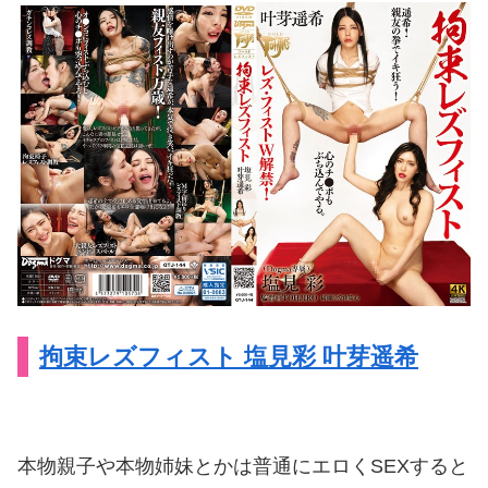
拘束レズフィスト 塩見彩 叶芽遥希
本物親子や本物姉妹とかは普通にエロくSEXすると