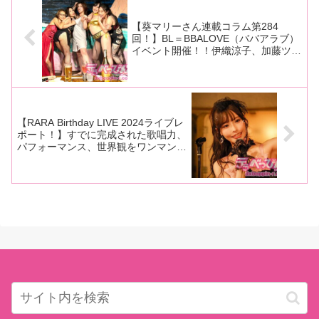
プロデュース新宿ニューアート
はこちら 絶叫凌●レ●プ 強●され
SM
る人
【葵マリーさん連載コラム第284
回！】BL＝BBALOVE（ババアラブ）
イベント開催！！伊織涼子、加藤ツバ
キ、島津かおる、成澤ひなみの美熟女
が揃って大暴れ！
【RARA Birthday LIVE 2024ライブレ
ポート！】すでに完成された歌唱力、
パフォーマンス、世界観をワンマンラ
イブで披露！ 驚異の新人RARAがロ
ックからアイドルまで幅広く表現！