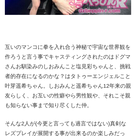
互いのマンコに拳を入れ合う神秘で宇宙な世界観を
作ろうと言う事でキャスティングされたのはドグマ
さんお馴染みのしおみんこと塩見彩ちゃんと、挑戦
者的存在になるのかな？はタトゥーエンジェルこと
叶芽遥希ちゃん。しおみんと遥希ちゃん12年来の親
友らしく、お互いの性癖やら男性観や、それこそ親
も知らない事まで知り尽くした仲。
そんな2人が(今更と言っても過言ではない)真剣な
レズプレイが展開する事が出来るのか楽しみだっ