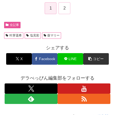
1
2
全記事
叶芽遥希
塩見彩
葵マリー
シェアする
X
Facebook
LINE
コピー
デラべっぴん編集部をフォローする