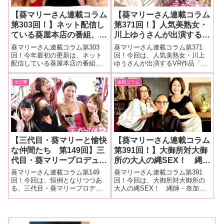
【葵マリーさん連載コラム
【葵マリーさん連載コラム
第303回！】ネット配信し
第371回！】人気美熟女・
ている葵屋本店の番組、伊
川上ゆうさんが出演する
織涼子さんの「IORI’zキッ
VR作品「VR 緊縛調教妻
葵マリーさん連載コラム第303
葵マリーさん連載コラム第371
チン」と範田紗々ちゃんの
川上ゆう」の撮影現場をレ
回！今年最初の更新は、ネット
回！今回は、人気美熟女・川上
配信している葵屋本店の番組、
ゆうさんが出演するVR作品「VR
「今夜もササごはん」がコ
ポート！
伊織涼子さんの「IORI'zキッチ
緊縛調教妻 川上ゆう」の撮影現
ラボ放送。その様子をレポ
ン」と範田紗々ちゃんの「今夜
場をレポート！■マリーさんの今
全記事
連載コラム
ートします！
もササごはん」がコラボ放送。
までの連載はこちら 「VR 緊縛
その様子をレポートします！■マ
調教妻 川上ゆう」の撮影現場を
リーさんの今までの連載はこち
レポート！最近、緊縛VR作
ら 伊
【三代目・葵マリーと愉快
【葵マリーさん連載コラム
な仲間たち 第149回】三
第391回！】大御所対大御
代目・葵マリープロデュー
所の大人の縄SEX！ 縄
ス新宿ニューアートSM興
師・奈加あきらさんとマド
葵マリーさん連載コラム第149
葵マリーさん連載コラム第391
行。2022年12月バージョ
ンナ専属女優・友田真希さ
回！今回は、恒例となりつつあ
回！今回は、大御所対大御所の
る、三代目・葵マリープロデュ
大人の縄SEX！ 縄師・奈加あ
ンを振り返る
んのイベント「縄奈加會緊
ース新宿ニューアートSM興行。
きらさんとマドンナ専属女優・
縛撮影会」現場をレポー
2022年12月バージョンを振り返
友田真希さんのイベント「縄奈
ト！
ります。■マリーさんの今までの
加會緊縛撮影会」現場をレポー
連載はこちら三代目・葵マリー
ト！■マリーさんの今までの連載