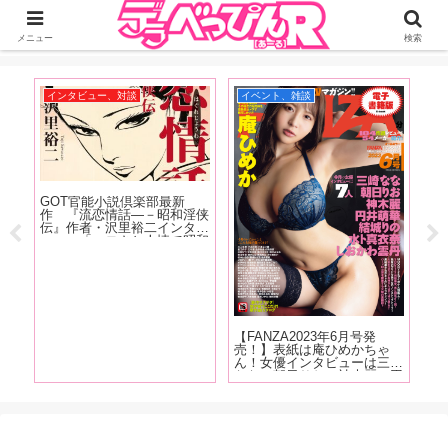
ジーオーティーが運営するちょっとHなニュースサイ。サイト内のリンクには
DMMアフィリエイトが含まれているものがあります
メニュー
検索
おすすめ記事
おすすめ記事
イ
【葵マリーさん連載コラム第
【F
283回！】雫月心桜ちゃん主
売
演作「淫虫の家 折檻中毒少
ん
女〜雫月心桜」の劇場版 上
六
映会+サイン会の様子をレポ
み
ートします！
ナ
【ちょっと男子ぃ！もっとい
い感じに言葉責めしなさいよ
ー！】ちょっとだけビッチな
女性ライター・Betsyが女性
が激萎えする言葉＆「エッッ
ロ！」と興奮する言葉を解
説！
ゃ
三崎
、円
かわ
ドコ