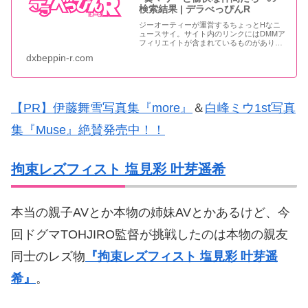
検索結果 | デラべっぴんR
ジーオーティーが運営するちょっとHなニ
ュースサイ。サイト内のリンクにはDMMア
フィリエイトが含まれているものがありま
す
dxbeppin-r.com
【PR】伊藤舞雪写真集『more』
＆
白峰ミウ1st写真
集『Muse』絶賛発売中！！
拘束レズフィスト 塩見彩 叶芽遥希
本当の親子AVとか本物の姉妹AVとかあるけど、今
回ドグマTOHJIRO監督が挑戦したのは本物の親友
同士のレズ物
『拘束レズフィスト 塩見彩 叶芽遥
希』
。