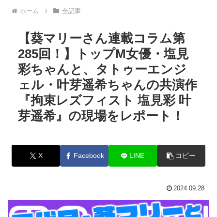
ホーム
全記事
【葵マリーさん連載コラム第
285回！】トップM女優・塩見
彩ちゃんと、タトゥーエンジ
ェル・叶芽遥希ちゃんの共演作
『拘束レズフィスト 塩見彩 叶
芽遥希』の現場をレポート！
X
Facebook
LINE
コピー
2024.09.28