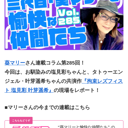
葵マリー
さん連載コラム第285
回！
今回は、お馴染みの塩見彩ちゃんと、タトゥーエン
ジェル・叶芽遥希ちゃんの共演作
『拘束レズフィス
ト 塩見彩 叶芽遥希』
の現場をレポート！
■マリーさんの今までの連載はこちら
“葵マリーと愉快な仲間たち” の