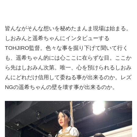
皆んながそんな想いを秘めたまんま現場は始まる。
しおみんと遥希ちゃんにインタビューする
TOHJIRO監督。色々な事を掘り下げて聞いて行く
も、遥希ちゃん的には心ここに在らずな目。ここか
ら先はしおみん次第。唯一、心を預けられるしおみ
んにどれだけ信用して委ねる事が出来るのか。レズ
NGの遥希ちゃんの壁を壊す事が出来るのか。