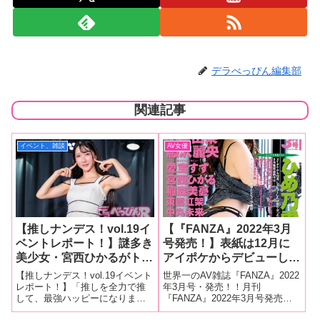
デラべっぴん編集部
関連記事
イベント、雑談
AV女優
【推しナンデス！vol.19イ
【『FANZA』2022年3月
ベントレポート！】謎多き
号発売！】表紙は12月に
美少女・宮西ひかるがトー
アイポケからデビューした
クイベント初登場！ 好き
ひめ乃雪！人気女優インタ
【推しナンデス！vol.19イベント
世界一のAV雑誌『FANZA』2022
なチ〇チンのタイプ、体位
ビューは小倉由菜、藤沢麗
レポート！】「推しを全力で推
年3月号・発売！！月刊
して、最強ハッピーになりまし
『FANZA』2022年3月号発売！
などエッチな質問にも赤
央！新人インタビューには
ょう！」というイベント「推し
今月の気になる内容ですが…表
裸々回答！
愛宝すず、宮西ひかる、稲