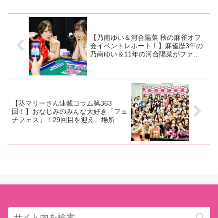
ナンデス！」。その19回目とな
紙は、12月にアイポケからデビ
森美憂、東雲虹架、中丸未
る「推しナンデス！vol.19 ～今
ューしたひめ乃雪ちゃん！イッ
来が登場！
回は宮西ひかるナンデス～」
てイッてイキまくり、最新作で
が、7月19日、東京・新宿に
は絶頂覚醒！もちろん、その他
の
【乃南ゆい＆河合陽菜 秋の麻雀オフ
会イベントレポート！】麻雀歴3年の
乃南ゆい＆11年の河合陽菜がファン
と和やかに対局！ 1位参加者にはご
褒美もありで白熱の麻雀オフ会に！
【葵マリーさん連載コラム第363
回！】おなじみのみんな大好き「フェ
チフェス」！29回目を迎え、場所も
変わって規模も大きくなった会場の盛
り上がりをレポートします！