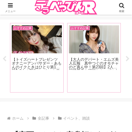
ジーオーティーが運営するちょっとHなニュースサイ。サイト内のリンクには
DMMアフィリエイトが含まれているものがあります
メニュー
検索
おすすめ記事
おすすめ記事
お
売記
【トイズハートプレゼンツ
【大人のデパート・エムズ美
質
オナニーアンバサダー・あも
人広報 真中つぐのオモチャ
【
感、
んのイクときはひとり第15
のど真ん中！第23回】2人で
仲
オジ
回】2本の新作ローターを差
同時昇天も可能なカップル向
送
しま
し込みオナニー始め！おち〇
けペニスリングが登場！「C
ス
を
ぽを連発しイキまくる！【オ
型リングなので男性の股間に
そ
底
ナニー画像あり！】
サイズが合わなかったらどう
台
しようって思いますけどチャ
レンジしやすい価格です」
ホーム
全記事
イベント、雑談