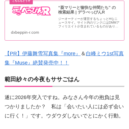
“葵マリーと愉快な仲間たち” の
検索結果 | デラべっぴんR
ジーオーティーが運営するちょっとHなニ
ュースサイ。サイト内のリンクにはDMMア
フィリエイトが含まれているものがありま
す
dxbeppin-r.com
【PR】伊藤舞雪写真集『more』
＆
白峰ミウ1st写真
集『Muse』絶賛発売中！！
範田紗々の今夜もササごはん
遂に2026年突入ですね。みなさん今年の抱負は見
つかりましたか？ 私は「会いたい人には必ず会い
に行く！」です。ウダウダしないでとにかく行動。