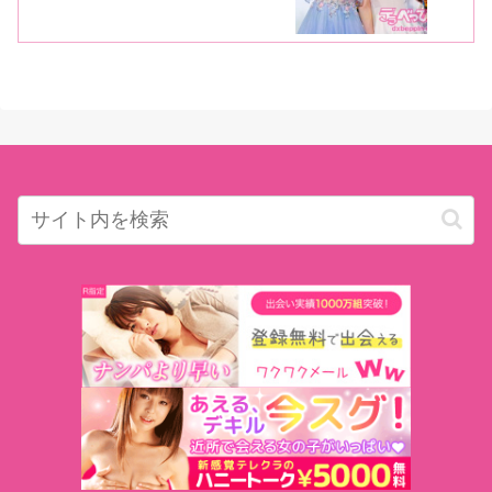
ャルイベントが開催！ 盟友の琥珀や
やが駆け付け盛大に祝福！