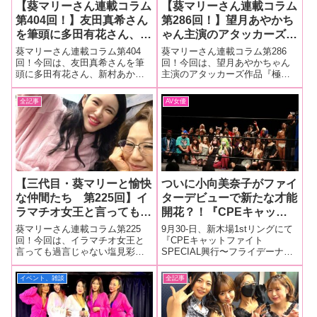
【葵マリーさん連載コラム
【葵マリーさん連載コラム
第404回！】友田真希さん
第286回！】望月あやかち
を筆頭に多田有花さん、新
ゃん主演のアタッカーズ作
村あかりちゃん、川上ゆう
品『極限拷問 望月あや
葵マリーさん連載コラム第404
葵マリーさん連載コラム第286
ちゃん、むとうあやかさ
か』。次から次へと責め道
回！今回は、友田真希さんを筆
回！今回は、望月あやかちゃん
頭に多田有花さん、新村あかり
主演のアタッカーズ作品『極限
ん、範田紗々ちゃんなど総
具が噴水みたいに湧いてで
ちゃん、川上ゆうちゃん、むと
拷問 望月あやか』。次から次へ
勢15名でのぞんだ「台湾
てくるハード調教作品を大
うあやかさん、範田紗々ちゃ
と責め道具が噴水みたいに湧い
全記事
AV女優
アダルトエキスポTAE」葵
量画像でレポート！
ん、前多まこちゃん、アイシャ
てでてくるハード調教作品を大
屋本店の様子をレポート！
ちゃんなど総勢15名でのぞんだ
量画像でレポート！■マリーさん
「台湾アダルトエキスポTAE」
の今までの連載はこちら 極限拷
での葵屋本店
問 望月
【三代目・葵マリーと愉快
ついに小向美奈子がファイ
な仲間たち 第225回】イ
ターデビューで新たな才能
ラマチオ女王と言っても過
開花？！『CPEキャット
言じゃない塩見彩ちゃん主
ファイトSPECIAL興行〜
葵マリーさん連載コラム第225
9月30-日、新木場1stリングにて
演のドグマ作品『イラマチ
フライデーナイトフィーバ
回！今回は、イラマチオ女王と
『CPEキャットファイト
言っても過言じゃない塩見彩ち
SPECIAL興行〜フライデーナイ
オ ドラッグ 塩見彩』の現
ー2022〜』レポート
ゃん主演のドグマ作品『イラマ
トフィーバー2022〜』が開催さ
場をレポート！
チオ ドラッグ 塩見彩』の現場を
れました。約1年ぶりの新木場リ
イベント、雑談
全記事
レポート！■マリーさんの今まで
ングでのCPE開催を完全レポー
の連載はこちら『イラマチオ ド
ト！……と、その前に恒例の試
ラッグ 塩見彩』イラマチオ女王
合直前の楽屋潜入を決行。秘