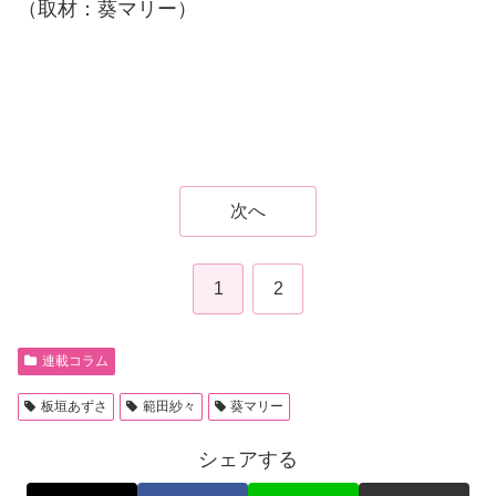
（取材：葵マリー）
次へ
1
2
連載コラム
板垣あずさ
範田紗々
葵マリー
シェアする