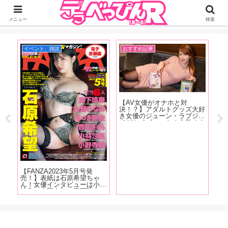
ジーオーティーが運営するちょっとHなニュースサイ。サイト内のリンクには
DMMアフィリエイトが含まれているものがあります
メニュー
検索
イベント、雑談
おすすめ記事
A
』発
【AV女優がオナホと対
【1
ュ
決！？】アダルトグッズ大好
記
る女
き女優のジューン・ラブジョ
は
っと
イがトイズハートの人気オナ
ぷ
S
ホ『セブンティーン ボルド
美
後
ー』と『召喚術師のオナホア
の
トリエ』を手に取り大興奮！
を
【
【FANZA2023年5月号発
売！】表紙は石原希望ちゃ
ん！女優インタビューは小林
沙良、小野寺舞、宮下玲奈、
九野ひなの、さつき芽衣！5
月号は全体的にMOODYZ推
しになってしまいました!