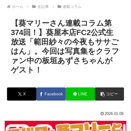
ホーム
全記事
連載コラム
【葵マリーさん連載コラム第
374回！】葵屋本店FC2公式生
放送「範田紗々の今夜もササご
はん」。今回は写真集をクラフ
ァン中の板垣あずさちゃんが
ゲスト！
X
Facebook
LINE
コピー
2026.01.09