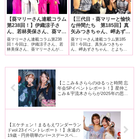
と言
【葵マリーさん連載コラム
【三代目・葵マリーと愉快
第238回！】伊織涼子さ
な仲間たち 第185回】真
ん、若林美保さん、葵マリ
矢みつきちゃん、岬あずさ
ーさんが主催する濃厚イベ
ちゃん、とよちゃんのユニ
葵マリーさん連載コラム第238
葵マリーさん連載コラム第185
ント「大奥の乱VOL.8」の
ット・あわびスプラッシュ
回！今回は、伊織涼子さん、若
回！今回は、真矢みつきちゃ
林美保さん、葵マリーさんが主
ん、岬あずさちゃん、とよちゃ
様子をレポート！ゲストに
の「あわびスプラッシュ～
催する濃厚イベント「大奥の乱
んが自由きままに歌って踊って
範田紗々ちゃんと島津かお
in the sky～チャリティー
VOL.8」の様子をレポート！ゲス
飲んで笑って自由にパフォーマ
るさんを迎え、ますます濃
ライブ」の現場をレポー
トに範田紗々ちゃんと島津かお
ンスするユニット・あわびスプ
厚な大奥に！
ト！
るさんを迎え、ますます濃厚な
ラッシュの「あわびスプラッシ
大奥に！■マリーさんの今までの
ュ～in the sky～チャリティーラ
連載は
イブ
【ここみ＆さららのゆるっと時間 忘
年会SPイベントレポート！】星仲こ
こみ＆宇流木さららが2025年の思い
出ベスト3を発表！ おすすめの作品
も語る！
【エケチェン！まるもえワンダーラン
ドvol.23イベントレポート！】永遠の
19歳・円井萌華のバースデースペシ