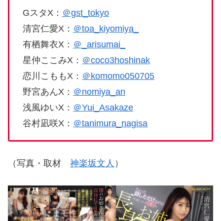
GスタX：
＠gst_tokyo
清宮仁愛X：
＠toa_kiyomiya_
有栖舞衣X：
＠_arisumai_
星仲ここみX：
＠coco3hoshinak
恋川こももX：
＠komomo050705
野宮あんX：
＠nomiya_an
浅風ゆいX：
＠Yui_Asakaze
谷村凪咲X：
＠tanimura_nagisa
（写真・取材
神楽坂文人
）