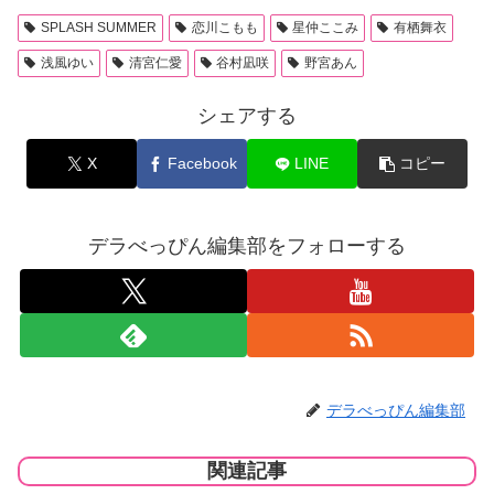
SPLASH SUMMER
恋川こもも
星仲ここみ
有栖舞衣
浅風ゆい
清宮仁愛
谷村凪咲
野宮あん
シェアする
X
Facebook
LINE
コピー
デラべっぴん編集部をフォローする
デラべっぴん編集部
関連記事