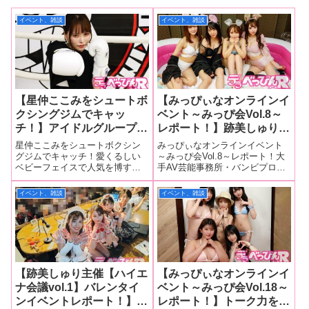
イベント、雑談
イベント、雑談
【星仲ここみをシュートボ
【みっぴぃなオンラインイ
クシングジムでキャッ
ベント～みっぴ会Vol.8～
チ！】アイドルグループ・
レポート！】跡美しゅり、
みっぴぃなでも活躍する星
星仲ここみ、山本蓮加、乙
星仲ここみをシュートボクシン
みっぴぃなオンラインイベント
仲ここみが伝統ある格闘技
咲あいみがキュートな水着
グジムでキャッチ！愛くるしい
～みっぴ会Vol.8～レポート！大
ベビーフェイスで人気を博す星
手AV芸能事務所・バンビプロモ
でパンチやキックを鍛錬！
姿で登場！ 物ボケ、体力
仲ここみちゃんが格闘技のシュ
ーション所属のセクシーアイド
「いつかアマチュア大会に
ゲーム、メンバーキャッチ
ートボクシングジムに通い、ア
ルグループ「みっぴぃな」が定
イベント、雑談
イベント、雑談
出たいです！」
フレーズ考案と内容一新で
マチュア大会出場を目指してい
期的に行っているオンラインイ
充実！
るということで直撃取材した！
ベント「みっぴ会Vol.8」が8月9
ショートボクシングとは1985年
日に開催されました！みっぴぃ
にシーザー武
【跡美しゅり主催【ハイエ
【みっぴぃなオンラインイ
ナ会議vol.1】バレンタイ
ベント～みっぴ会Vol.18～
ンイベントレポート！】跡
レポート！】トーク力を鍛