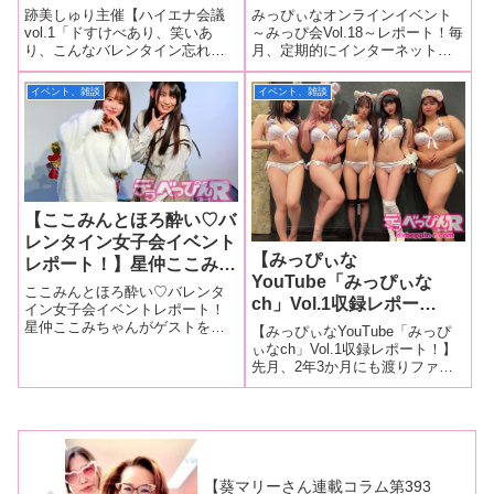
美しゅり主催の定期公演が
えるために90分間ノンス
跡美しゅり主催【ハイエナ会議
みっぴぃなオンラインイベント
ついにスタート！ 星仲こ
トップのトーク回に！ 初
vol.1「ドすけべあり、笑いあ
～みっぴ会Vol.18～レポート！毎
り、こんなバレンタイン忘れら
月、定期的にインターネット生
こみ、有栖舞衣、小坂ひま
オナニー話、AV女優にな
れないよ！」と銘打たれた、元
配信番組を行っている、セクシ
り、新田好実がスケベなト
り上達したテクニック話な
カリスマセクシー女優・跡美し
ー女優アイドルグループ「みっ
イベント、雑談
イベント、雑談
ークで会場を沸かせる！
どをぶっちゃけ告白！
ゅりちゃん主催の「跡美しゅり
ぴぃな（跡美しゅりちゃん、星
主催【ハイエナ会議vol.1】バレ
仲ここみちゃん、山本蓮加ちゃ
ンタインイベント」が、2月7
ん、宇佐美玲奈ちゃん、百瀬あ
日、東
いりちゃ
【ここみんとほろ酔い♡バ
レンタイン女子会イベント
【みっぴぃな
レポート！】星仲ここみ＆
YouTube「みっぴぃな
宇流木さららが気になるバ
ここみんとほろ酔い♡バレンタ
ch」Vol.1収録レポー
レンタイン話、学生時代の
イン女子会イベントレポート！
ト！】時代は“ナマ”から
星仲ここみちゃんがゲストを迎
恋愛事情を告白！ コーナ
【みっぴぃなYouTube「みっぴ
えてお酒を飲みながらトークを
YouTube配信に！みっぴ
ぃなch」Vol.1収録レポート！】
ーを差し替え白熱トーク続
繰り広げるレギュラーイベント
先月、2年3か月にも渡りファン
ぃながYouTubeチャンネ
行！
「ここみんとほろ酔い♡バレン
を楽しませてきた生配信イベン
ルを開設！ 第1回目収録
タイン女子会」が、2月9日に東
トが終了。あらたにYouTubeチ
に潜入取材！
京・レフカダ新宿で開催されま
ャンネル「みっぴぃなch」を開
した！今回のゲ
設したAV女優アイドルグループ
「みっぴぃな（跡美
【葵マリーさん連載コラム第393