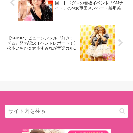
回！】ドグマの看板イベント「SMナ
イト」のM女軍団メンバー・碧那美海
ちゃんが撮り下ろしROM販売でフェ
チフェス初参戦！ その撮影の様子を
レポート！
【fleuЯRデビューシングル『好きす
ぎる』発売記念イベントレポート！】
松本いちか＆倉本すみれが音楽カルチ
ャーの聖地でライブ！ 「年内に何か
が起こる！」と予告も飛び出す！