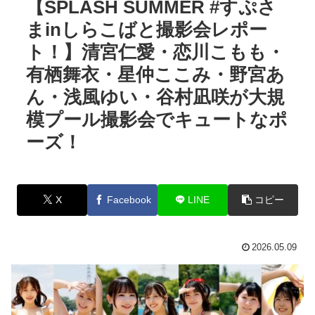
【SPLASH SUMMER #すぷさ
まinしらこばと撮影会レポー
ト！】清宮仁愛・恋川こもも・
有栖舞衣・星仲ここみ・野宮あ
ん・浅風ゆい・谷村凪咲が大規
模プール撮影会でキュートなポ
ーズ！
X
Facebook
LINE
コピー
2026.05.09