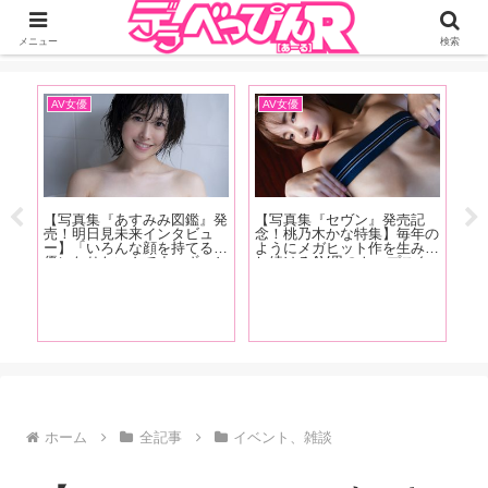
ジーオーティーが運営するちょっとHなニュースサイ。サイト内のリンクには
DMMアフィリエイトが含まれているものがあります
メニュー
検索
インタビュー、対談
おすすめ記事
イ
記
【写真集『Polaris』発売記
G
年の
念！星乃莉子インタビュ
作
み出
ー！】「何を演じても 「星
伝
タ
乃莉子」という 自我がバー
ュ
歴
ンと 出るんじゃなくて ちゃ
を
作品
んと役に合わせての 人格と
に
【ちょっと男子ぃ！もっとい
編】
いうか カメレオン女優にな
た
い感じに言葉責めしなさいよ
りたい」
ー！】ちょっとだけビッチな
女性ライター・Betsyが女性
が激萎えする言葉＆「エッッ
ロ！」と興奮する言葉を解
説！
ホーム
全記事
イベント、雑談