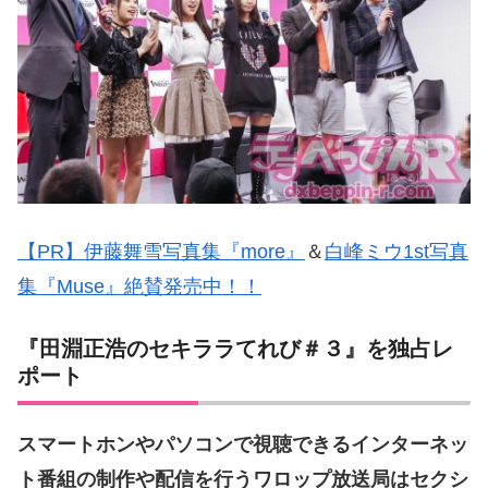
【PR】伊藤舞雪写真集『more』
＆
白峰ミウ1st写真
集『Muse』絶賛発売中！！
『田淵正浩のセキララてれび＃３』を独占レ
ポート
スマートホンやパソコンで視聴できるインターネッ
ト番組の制作や配信を行うワロップ放送局はセクシ