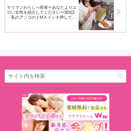
ヤリマンわらしべ長者〜あなたよりエ
ロい女性を紹介してください〜第8話
「私のアソコのドMスイッチ押してく
ださい」の巻【略奪系の小悪魔が“オ
ヤジキラー”のドM主婦を紹介】