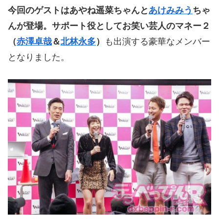
今回のゲストはあやね遥菜ちゃんと
あけみみう
ちゃ
んが登場。サポート役としてお笑い芸人のマネー２
（
赤澤卓哉
＆
北林永多
）
も出演する豪華なメンバー
となりました。