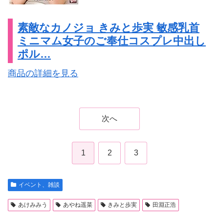
素敵なカノジョ きみと歩実 敏感乳首
ミニマム女子のご奉仕コスプレ中出し
ポル…
商品の詳細を見る
次へ
1
2
3
イベント、雑談
あけみみう
あやね遥菜
きみと歩実
田淵正浩