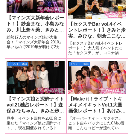
【マインズ大新年会レポー
ト！】紗倉まな、小島みな
【セクステBar vol.4イベ
み、川上奈々美、きみと歩
ントレポート！】きみと歩
実、松本菜奈実、あおいれ
実、みひな、朝倉ここなが
総勢17人のマインズ娘が大集
な、、なつめ愛莉、小倉由
バレンタインの甘い思い
合！「マインズ大新年会 2019」
【セクステBar vol.4イベントレ
早いもので2019年が明けて2カ月
菜、唯井まひろ、あずみひ
出、苦い思い出を発表！
ポート！】大人気イベントだっ
が経とうとしております。しか
た「セクステ」が、コロナ禍で
な、春埼めい、八尋麻
あゆみんパイセンへのサプ
し、コレが無ければ新年を迎え
配信特化型の「おうちでセクス
衣……総勢17人のマイン
ライズバースデーも行われ
たとは言い切れないっ！ 今年
テ」となりネットでファンと交
イベント、雑談
イベント、雑談
ズ娘が参加！ 今回はウル
ハッピーな空間に！
は2月17日ついに開催、ファンが
流してきましたが、感染予防対
待ちに待った新年イベント。『
トラクイズ大会で大ハッス
策を施せば有人イベントも行え
ることが実証された現在、「セ
ル！
クステ
【マインズ娘と泥酔ナイト
【Make it！ライブ・トキ
vol.21独占レポート！】森
メキメイキットVol.1大量
保さなちゃん、きみと歩実
画像レポート！】あけみみ
ちゃん、川菜ひかるちゃ
う、涼海みさ、一ノ瀬恋、
見事、イベント回数を20回台に
『オーバーナイト・サクセス』
ん、南まゆちゃんが下ネタ
北乃みれいが結成した新ア
乗せた「マインズ娘と泥酔ナイ
ヒット曲をバックにしたCMの冒
ト」。現在開催されているトー
頭、こんなコピーが流れてい
爆発トークで大盛り上が
イドルグループ・Make it !
ク系イベントの中ではいちばん
た。「ブロードウェイの舞台で