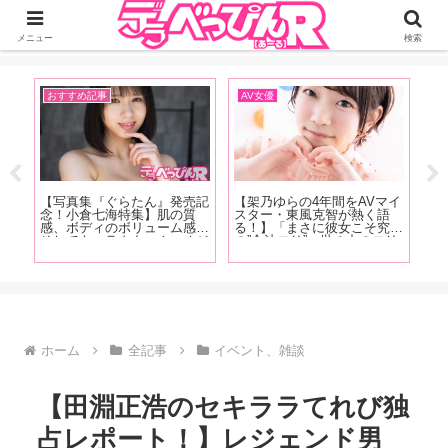
ジーオーティーが運営するちょっとHなニュースサイ。サイト内のリンクには
DMMアフィリエイトが含まれているものがあります
メニュー
検索
おすすめ記事
AV女優
A
快な
【写真集『ぐらたん』発売記
【架乃ゆらの4年間をAVマイ
【1
あ
念！小倉七海特集】肌の質
スター・東風克智が熱く語
記
メデ
感、ボディのボリューム感、
る！】「まさに彼女こそ究極
は
に登
そしてキャラクター！ オジ
の”合法ロリ”。世の中のロリ
ぷ
され
サンたちをトリコにしてしま
規制が厳しくなると同時に
美
教妻
う小倉七海、天性の魅力を
AVデビューした彼女は、”時
の
ポー
AV廃人くろがね阿礼が徹底
代に求められたオンナ”と言
を
解説！【前編】
っても過言ではありません」
徹
【前編】
ホーム
全記事
イベント、雑談
【田淵正浩のセキララてれび独
占レポート！】レジェンド男