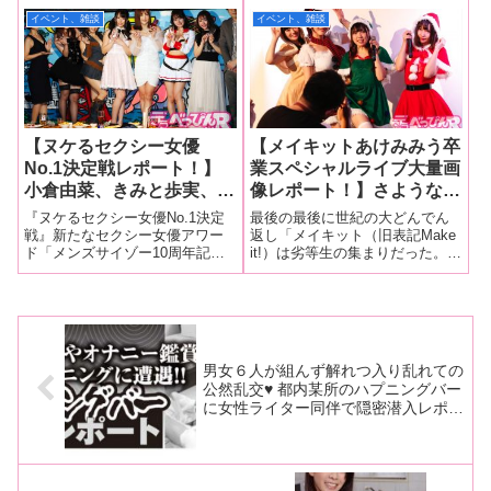
り！ しかし、イベント最
が本格始動！ チケットソ
長いのではないでしょうか！
は、一夜にしてスターの座を勝
イベント、雑談
イベント、雑談
後に出演者も初耳の衝撃発
ールドアウトにメンバー、
その「マインズ娘と泥酔ナイト
ち取るか、一夜にして振り出し
表が！【マインズイベント
ファンも感涙のスタート！
vol.21」が9月26日、東京・阿佐
に戻るか、そのいずれかであ
ヶ谷ロフトAで行われたので独占
る。明日のスターを夢見る若者
3連発その3】
レ
たちの合言葉、それ
【ヌケるセクシー女優
【メイキットあけみみう卒
No.1決定戦レポート！】
業スペシャルライブ大量画
小倉由菜、きみと歩実、永
像レポート！】さような
瀬みなも、大槻ひびき、波
ら、あけみみう！ そし
『ヌケるセクシー女優No.1決定
最後の最後に世紀の大どんでん
多野結衣、倉木しおりとい
て、おかえりなさい！ え
戦』新たなセクシー女優アワー
返し「メイキット（旧表記Make
ド「メンズサイゾー10周年記念
it!）は劣等生の集まりだった。ま
まいちばん輝くセクシー女
っ！ どういうこと！？
イベント ゲオTVスペシャルアワ
た、そのなかでもあけみみうは
優が新春から勢ぞろい！
世紀の大どんでん返しにフ
ード『ヌケるセクシー女優No.1
劣等生だった。グループ結成当
この中から「最優秀女優
ァンは歓喜！【会場爆発の
決定戦』」が1月10日、東京、新
初、関係者からあけみみうの歌
賞」に輝いたのは誰だ！？
卒業撤回音声あり！】
宿歌舞伎町にあるロフトプラス
唱力とダンスの評価を聞いたこ
ワンで開催されました。昨年
とがあるが、彼女はそのどちら
も苦
男女６人が組んず解れつ入り乱れての
公然乱交♥ 都内某所のハプニングバー
に女性ライター同伴で隠密潜入レポー
ト！！（最新ウラ風俗情報マンガ再現
報告）