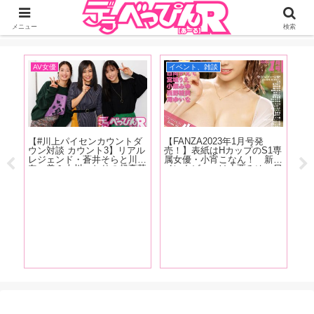
ジーオーティーが運営するちょっとHなニュースサイ。サイト内のリンクには
DMMアフィリエイトが含まれているものがあります
メニュー
検索
AV女優
イベント、雑談
A
【#川上パイセンカウントダ
【FANZA2023年1月号発
【1
ゃ
ウン対談 カウント3】リアル
売！】表紙はHカップのS1専
記
小野
レジェンド・蒼井そらと川上
属女優・小宵こなん！ 新人
は
のぞ
奈々美＆古川いおりの超豪華
インタビューは小栗みゆ、日
ぷ
コー
座談会が実現！ 恵比寿マス
向かえで、西野絵美、宮城り
美
！
カッツの話から引退後の動向
え、滝ゆいな。人気女優イン
の
まで、美女3人が本音で語り
タビューには恋渕ももな、八
を
尽くす【前編】
木奈々、弥生みづきが登
徹
場！！