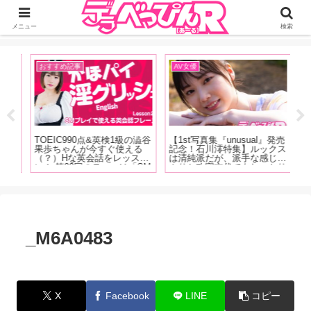
ジーオーティーが運営するちょっとHなニュースサイ。サイト内のリンクには
DMMアフィリエイトが含まれているものがあります
メニュー
検索
おすすめ記事
AV女優
お
TOEIC990点&英検1級の澁谷
【1st写真集『unusual』発売
【
レベ
果歩ちゃんが今すぐ使える
記念！石川澪特集】ルックス
人
る世
（？）Hな英会話をレッス
は清純派だが、派手な感じっ
の
た白
ン！ 第23回のテーマは「SM
ぷりと攻守交代でもしっかり
同
く
プレイで使える英会話フレー
美しい技で魅せるカウンター
け
編】
ズ」お仕置きして！って英語
の強さが特徴！石川澪の魅力
型
でなんて言う？下僕として女
を、AV廃人くろがね阿礼が
サ
王様とお話してみましょう！
徹底解説！【後編】
し
レ
_M6A0483
X
Facebook
LINE
コピー