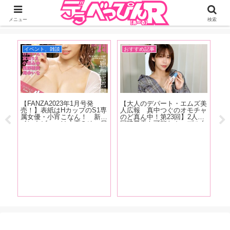
ジーオーティーが運営するちょっとHなニュースサイ。サイト内のリンクには
DMMアフィリエイトが含まれているものがあります
メニュー
検索
イベント、雑談
おすすめ記事
お
【FANZA2023年1月号発
【大人のデパート・エムズ美
ゃ
売！】表紙はHカップのS1専
人広報 真中つぐのオモチャ
小野
属女優・小宵こなん！ 新人
のど真ん中！第23回】2人で
ち
のぞ
インタビューは小栗みゆ、日
同時昇天も可能なカップル向
イ
コー
向かえで、西野絵美、宮城り
けペニスリングが登場！「C
向
！
え、滝ゆいな。人気女優イン
型リングなので男性の股間に
か
タビューには恋渕ももな、八
サイズが合わなかったらどう
秘
木奈々、弥生みづきが登
しようって思いますけどチャ
に
場！！
レンジしやすい価格です」