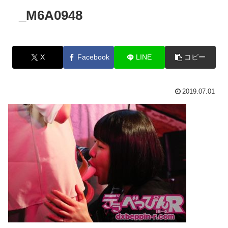
_M6A0948
X
Facebook
LINE
コピー
2019.07.01