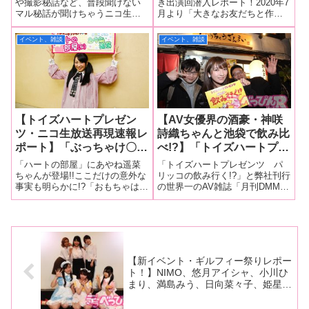
【トイズハートニコ生再現
波ラジオで禁断話を告
や撮影秘話など、普段聞けない
き出演回潜入レポート！2020年7
マル秘話が聞けちゃうニコ生番
月より「大きなお友だちと作り
レポート！】
白！？ オナホを使用して
組・トイズハートプレゼンツ
上げるラジオ」としてスタート
いる場面を見たい発言も！
「ハートの部屋（仮）」。11月6
した深夜ラジオ番組『トイズハ
イベント、雑談
イベント、雑談
【ミニインタビューあり】
日に行われた第44回目のゲスト
ート放送局』。人気お笑い芸人
はレジェンド女優・川上ゆうち
のみなみかわさんと、美少女ゲ
ゃんが登場！
ーム声優の月森ねねさんがパー
ソナリティ
【トイズハートプレゼン
【AV女優界の酒豪・神咲
ツ・ニコ生放送再現速報レ
詩織ちゃんと池袋で飲み比
ポート】「ぶっちゃけ〇〇
べ!?】「トイズハートプレ
ンが苦手なんです！」 い
ゼンツ パリッコの飲み行
「ハートの部屋」にあやね遥菜
「トイズハートプレゼンツ パ
つも笑顔を絶やさない元気
く!?」コラボインタビュ
ちゃんが登場!!ここだけの意外な
リッコの飲み行く!?」と弊社刊行
事実も明らかに!?「おもちゃはト
の世界一のAV雑誌「月刊DMM」
系のあやね遥菜ちゃんが放
ー!! 「缶チューハイは新
イズハート」でお馴染み、アダ
の夢のコラボ企画！恵比寿マス
った衝撃の一言とは！？
作に目がなくてとりあえず
ルトグッズ流通大手のトイズハ
カッツ１・５の神咲詩織ちゃん
開催が迫ったマシュマロ
飲む用と美味しかったらも
ートが制作するインターネット
とお酒飲みながらＡＶの話は一
3d+ワンマンライブへの意
う一回飲む用を買ってま
生放送番組「ハートの部屋
切訊かないゆるすぎるインタビ
（仮）」の8回目が6月21日に行
ューを敢行！ 正直ちょっと心
気込みも披露！
す！」
われたの
配でした
【新イベント・ギルフィー祭りレポー
ト！】NIMO、悠月アイシャ、小川ひ
まり、満島みう、日向菜々子、姫星み
るくの初々しいセクシー女優がトーク
＆お色気ゲームに初挑戦！ フレッシ