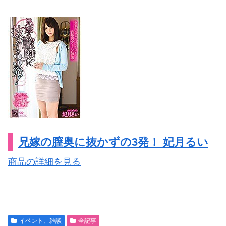
兄嫁の膣奥に抜かずの3発！ 妃月るい
商品の詳細を見る
イベント、雑談
全記事