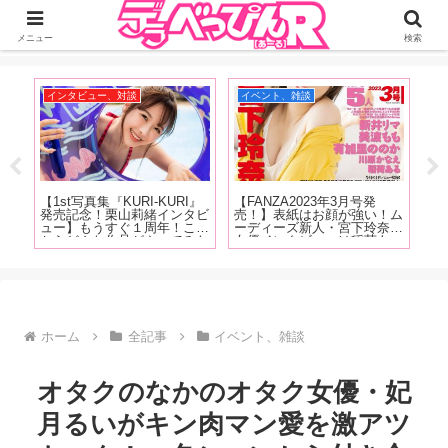
ジーオーティーが運営するちょっとHなニュースサイ。サイト内のリンクには
DMMアフィリエイトが含まれているものがあります
メニュー
検索
インタビュー、対談
イベント、雑談
A
場第
【1st写真集『KURI-KURI』
【FANZA2023年3月号発
【1
つ
発売記念！栗山莉緒インタビ
売！】表紙はお顔が強い！ム
記
ラバ
ュー】もうすぐ１周年！これ
ーディーズ新人・宮下玲奈！
は
ョ
からどんな作品がやってみた
女優インタビューは稲荷あ
ぷ
昇龍
い？「もっとSっぽい作品を
る、新井リマ、美波もも、有
美
トの
撮りたいって思いますね。め
加里ののか、川原かなえ！新
の
れた
ちゃくちゃ攻める作品をやり
コーナーもはじまっちゃいま
を
たいです！」【前編】
す！
徹
ホーム
全記事
イベント、雑談
オタクのなかのオタク女優・妃
月るいがキン肉マン愛を激アツ