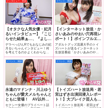
インタビュー、対談
イベント、雑談
【オタクな人気女優・妃月
【インターネット放送・か
るいインタビュー】「こじ
さいあみのやおい穴再現レ
らせた結果ぁ…、『よし、
ポート！】ボインフルエン
東京に出てハプバーに行こ
サーの澁谷果歩ちゃんがゲ
デラべっぴんRでもおなじみの妃
アダルトグッズ流通大手のトイ
う』ってなって」「勇気を
ストで登場！ 「ひとりで
月るいちゃんインタビュー！何
ズハートが送るインターネット
を考えてるのかよくわからな
生放送番組「かさいあみのやお
出して店に入ってみたら、
（オナニー）するときは
い？ミステリアスなオタク美女
い穴」が11月22日に放送。司会
そこに白いブリーフだけの
BLがちょうどいい」と生
の本質に迫ります！（全4回 そ
はアダルト業界のみならず、BL
イベント、雑談
イベント、雑談
紳士がいて…」その2
告白！
の2）▼インタビューその1こじ
界からも注目される腐女子でア
らせた結果、「よし、東京に出
ニヲタの“性優”・かさいあみちゃ
てハプバーに行こう」あとさ、
ん。彼女がゲストを迎えBLに潜
前編の8Ｐの
むや
永遠のマドンナ・川上ゆう
【トイズハート放送局・若
ちゃんが愛犬メルちゃんと
宮はずき出演回潜入レポー
ともに登場！ AV以外の
ト！】大ブレイク芸人も興
活動で大ニュースを報告！
味津々！若宮はずきが地上
セクシー女優のプライベート話
トイズハート放送局・若宮はず