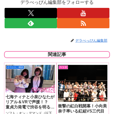
デラべっぴん編集部をフォローする
デラべっぴん編集部
関連記事
イベント、雑談
AV女優
七海ティナと小泉ひなたが
リアル＆VRで声援！？
衝撃の紅白戦開幕！小向美
童貞力発電で渋谷を明るく
奈子率いる紅組VS三代目
する！ SOD「ドエコ」
ソフト・オン・デマンド（以下