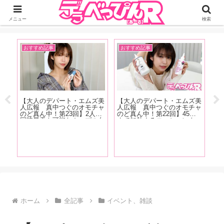
ジーオーティーが運営するちょっとHなニュースサイ。サイト内のリンクには
DMMアフィリエイトが含まれているものがあります
メニュー
検索
おすすめ記事
おすすめ記事
A
【大人のデパート・エムズ美
【大人のデパート・エムズ美
表
人広報 真中つぐのオモチャ
人広報 真中つぐのオモチャ
【
タビ
のど真ん中！第23回】2人で
のど真ん中！第22回】45度
念
葉
同時昇天も可能なカップル向
まで加熱するローションウォ
ー
まひ
けペニスリングが登場！「C
ーマーが登場！「『オナニー
で
夏！
型リングなので男性の股間に
をするぞ！』って思ったら、
ィ
グラ
サイズが合わなかったらどう
30分くらい前にUSBにさし
と
しようって思いますけどチャ
ておき、電源を入れるとちょ
く
レンジしやすい価格です」
うどいいタイミングで温まり
願
ます」
ホーム
全記事
イベント、雑談