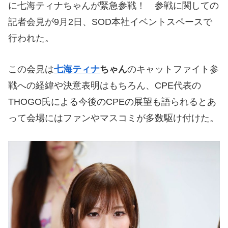
に七海ティナちゃんが緊急参戦！ 参戦に関しての
記者会見が9月2日、SOD本社イベントスペースで
行われた。
この会見は
七海ティナ
ちゃん
のキャットファイト参
戦への経緯や決意表明はもちろん、CPE代表の
THOGO氏による今後のCPEの展望も語られるとあ
って会場にはファンやマスコミが多数駆け付けた。