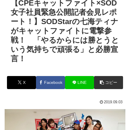
【CPEキャットファイト×SOD
女子社員緊急公開記者会見レポ
ート！】SODStarの七海ティナ
がキャットファイトに電撃参
戦！ 「やるからには勝とうと
いう気持ちで頑張る」と必勝宣
言！
X
Facebook
LINE
コピー
2019.09.03