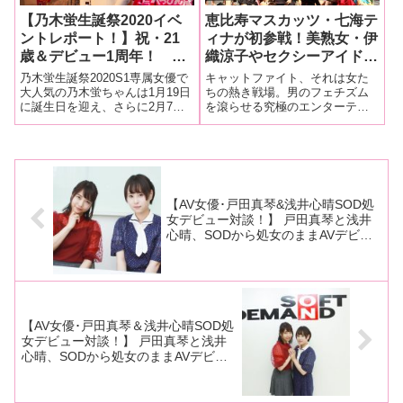
【乃木蛍生誕祭2020イベ
恵比寿マスカッツ・七海テ
ントレポート！】祝・21
ィナが初参戦！美熟女・伊
歳＆デビュー1周年！ 阿
織涼子やセクシーアイド
部乃みく、七海ティナ、姫
ル・範田紗々も登場
乃木蛍生誕祭2020S1専属女優で
キャットファイト、それは女た
乃たま、ゆいざらすと様々
「CPEキャットファイト
大人気の乃木蛍ちゃんは1月19日
ちの熱き戦場。男のフェチズム
に誕生日を迎え、さらに2月7日
を滾らせる究極のエンターテイ
なジャンルから祝福ゲスト
夏祭り どきッ！女だらけ
がデビュー1周年！ そのダブル
ンメント格闘技である……。
が登場！ 阿佐ヶ谷ロフト
のキャットファイト祭
祝賀イベント「#乃木蛍生誕祭
史上最大の観客に！
2019〜ぐっちゃぐちゃお
2020」が1月21日に東京・阿佐ヶ
下品熱帯夜〜」レポート！
谷ロフトAで開催されました。チ
ケットは完売。会場後
【AV女優･戸田真琴&浅井心晴SOD処
女デビュー対談！】 戸田真琴と浅井
心晴、SODから処女のままAVデビュ
ーを飾った＆飾る二人が「初めての
SEX」を語り合う。「だって、処女で
すよ。大変なことなんですよ（笑）」
【前編】
【AV女優･戸田真琴＆浅井心晴SOD処
女デビュー対談！】 戸田真琴と浅井
心晴、SODから処女のままAVデビュ
ーを飾った＆飾る二人が「初めての
SEX」を語り合う。「Twitterで楽しま
せてくれた女優さんの作品は、ちゃん