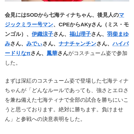
会見にはSODから七海ティナちゃん、後見人の
マ
ジックミラー号マン
、CPEからAKyさん（ミス・モ
ンゴル）、
伊織涼子
さん、
福山理子
さん、
羽柴まゆ
み
さん、
みでぃ
さん、
ナナチャンチン
さん、
ハイバ
ードりなπ
さん、
鳳華
さん
がコスチューム姿で参加
した。
まずは深紅のコスチューム姿で登場した七海ティナ
ちゃんが「どんなルールであっても、強さとエロさ
を兼ね備えた七海ティナで全部の試合を勝ちにいこ
うと思っております。絶対に勝ちます。負けませ
ん」と参戦への決意表明をした。