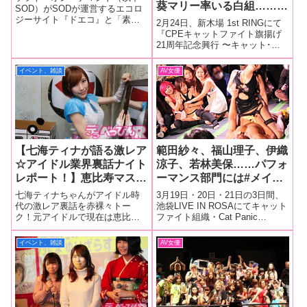
葵マリー率いる白組……勝
が「DTテレビ」とコラボ
SOD）がSODが運営するエコロ
利はどちらの手に？！
ジーサイト『ドエコ』と「素晴
イベント「ホワイトデーイ
2月24日、新木場 1st RINGにて
らしき童貞の世界を伝えるこ
『CPEキャットファイト
『CPEキャットファイト旗揚げ
ルミネーション」を開催！
と」がコンセプトのabemaTV内
21周年記念興行 〜キャット･パ
旗揚げ21周年記念興行 〜
番組「DTテレビ」がコラボして
ニック･エンターテイメント
キャット･パニック･エンタ
『SODのエコロジーキャンペー
2022〜』が開催されました！
イベント、雑談
AV女優
ーテイメント2022〜』レ
ン』を展開！「ほとばしる、行
今回はなんと紅組と白組にわか
き場
ポート
れての紅白戦。紅組は小向美奈
子＆大和ヒロシ軍団。対す
【七海ティナが語る激レア
範田紗々、福山理子、伊織
☆アイドル業界裏話ナイト
涼子、若林美保……パフォ
レポート！】恵比寿マスカ
ーマンス部門には#メイキ
ッツの七海ティナがアイド
ットも参戦！美女たちがそ
七海ティナちゃんがアイドル時
3月19日・20日・21日の3日間、
ル業界のタブーにズバッと
の肉体とプライドを賭けて
代の激レア裏話を赤裸々トー
池袋LIVE IN ROSAにてキャット
ク！元アイドルで現在は恵比寿
ファイト組織・Cat Panic
斬り込む？ ツイートNG
全力で戦う『CPE
マスカッツのメンバーである七
Entertainment（CPE）主催の
のマル秘話に会場騒然！
PresentsADULT
海ティナちゃんがアイドル時代
「ADULT SPORTS EXPO（1回
イベント、雑談
AV女優
SPORTS EXPO(1回戦)ど
の激レア裏話を赤裸々トーク！
戦）」が行われました。デラべ
きッ！女だらけのエロリン
そんな貴重なSOD（ソフト・オ
っぴんRは3Day
ン・デマンド）イベント「七海
ファイト！』潜入レポート
ティナ(恵比寿マ