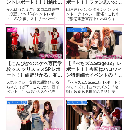
ントレポート！】川越ゆい
ポート！】ファン思いの山
と乃木蛍のサイコロトーク
岸逢花ちゃんが自らバレン
がんばれごえごえエロエロ道中
山岸逢花バレンタインオンライ
は面白＆過激すぎて再現不
タインイベントを企画！
（仮題）vol.15イベントレポー
ントークイベント開催！これま
ト！AV女優、ストリッパーの両
で緊急事態宣言中やハロウィン
可(笑)！ ゆいちゃんがボ
過去のバレンタインデーの
輪で大活躍している川越ゆい
など様々な機会にオンライント
ケて、蛍ちゃんが突っ込む
思い出もいろいろ聞いちゃ
（以下、ごえさん）ちゃんの冠
ークイベントを行ってきたAV芸
AV女優
イベント、雑談
ナチュラル漫才トークが冴
いました！
イベント「がんばれごえごえエ
能事務所のクルーズグループで
える！
ロエロ道中（仮題）vol.15」が2
すが、2月14日のバレンタインデ
月10日、東京・レフカダ新宿で
ーには山岸逢花ちゃんが「バレ
ンタインオ
【こんぴかのスケベ専門学
【『ぺちズムStage13』レ
校ッス クリスマスSPレポ
ポート！】今回はハロウィ
ート！】紺野ひかる、花咲
ン特別編☆イベントの「党
いあん、市川愛茉がキュー
首ぺち」である音琴るいち
人気セクシー女優の紺野ひかる
『ぺちズムStage13』レポート！
トなミニスカサンタ姿で登
ゃんが、レフカダレギュラ
ちゃん（以下、こんぴか）冠イ
ぺち・ズム【△ぺチズム】「名
ベント「こんぴかのスケベ専門
詞」数多ある世間の意見に左右
場！今年一番のファンが入
ーイベント持ちの大先輩・
学校ッス クリスマスSP」が12月
されず、己の好きな人物、アニ
りトークにゲームに盛り上
川越ゆいちゃん＆原美織ち
19日、レフカダ新宿で開催さ
メ、プレイ、その他諸々を徹底
イベント、雑談
イベント、雑談
がる！
ゃんとコスプレ姿で激熱ト
れ、花咲いあんちゃんと市川愛
的に慈しみ、「ぺち」さんを生
ーク！
茉ちゃんがゲストに登場。この
暖かい愛を持って見つめる様、
日はレフカダ新宿で今年一番多
またはその思想、イデオロギ
くのファン
ー。10月