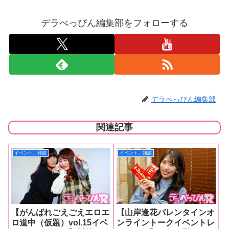
デラべっぴん編集部をフォローする
デラべっぴん編集部
関連記事
イベント、雑談
イベント、雑談
【がんばれごえごえエロエ
【山岸逢花バレンタインオ
ロ道中（仮題）vol.15イベ
ンライントークイベントレ