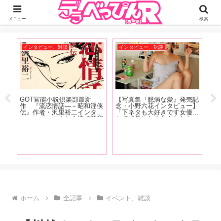
ジーオーティーが運営するちょっとHなニュースサイ。サイト内のリンクには
DMMアフィリエイトが含まれているものがあります
メニュー
検索
インタビュー、対談
インタビュー、対談
お
GOT官能小説倶楽部最新
【写真集『臆病な愛』発売記
【
ゃ
作 『流恋情話―－昭和淫侠
念・小野六花インタビュー】
仲
小野
伝』作者・沢里裕二インタビ
「下ネタも大好きです女優と
や
のぞ
ュー 「エロさと人情で昭和
して成長したのかもしれない
ィ
コー
を駆け抜けた男女がいたこと
（笑）。もうちんことか普通
場
！
に、ノスタルジアを感じてい
に言えちゃったりするんで
て
ただければ、と思います」
す」後編
望
ト
ホーム
全記事
イベント、雑談