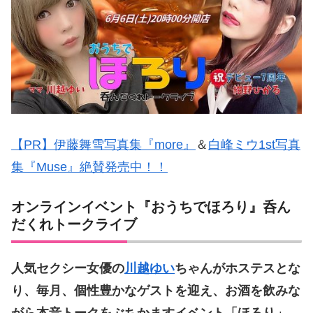
【PR】伊藤舞雪写真集『more』
＆
白峰ミウ1st写真
集『Muse』絶賛発売中！！
オンラインイベント『おうちでほろり』呑ん
だくれトークライブ
人気セクシー女優の
川越ゆい
ちゃんがホステスとな
り、毎月、個性豊かなゲストを迎え、お酒を飲みな