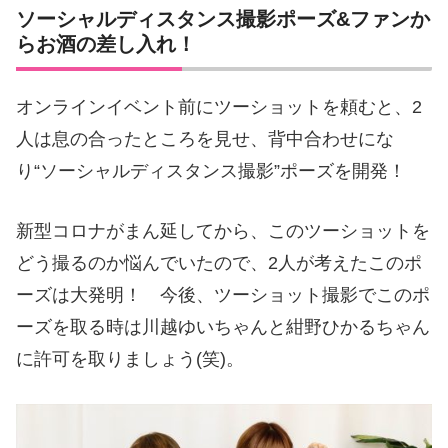
個性豊かなゲストを迎え、お酒を飲みなが
ソーシャルディスタンス撮影ポーズ&ファンか
ら本音トークをぶちかますイベント「ほろ
り」。今月はコロナ禍の影響でオンライン
らお酒の差し入れ！
イベント「お
オンラインイベント前にツーショットを頼むと、2
人は息の合ったところを見せ、背中合わせにな
り“ソーシャルディスタンス撮影”ポーズを開発！
新型コロナがまん延してから、このツーショットを
どう撮るのか悩んでいたので、2人が考えたこのポ
ーズは大発明！ 今後、ツーショット撮影でこのポ
ーズを取る時は川越ゆいちゃんと紺野ひかるちゃん
に許可を取りましょう(笑)。