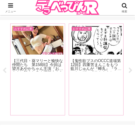
ジーオーティーが運営するちょっとHなニュースサイ。サイト内のリンクには
DMMアフィリエイトが含まれているものがあります
メニュー
検索
おすすめ記事
おすすめ記事
イ
【三代目・葵マリーと愉快な
【鬼性欲ブスのOCCC道場第
【F
仲間たち 第158回】今回は
12回】四重苦まんこをもつ
売
望月あやかちゃん主演『お母
藍川じゅんが『蝉丸』『ラバ
河
性ラ
さんに殺される！搾精止まら
ーカップ』『サカナクショ
は
性
ず間もなく家庭崩壊！ 望月
ン』『アナスイ』『廬山昇龍
な
わら
あやか』の現場をレポート！
覇』などなど、クンニストの
柴
の
超絶テクニックに酔いしれた
花
ッフ
お話
き
す!