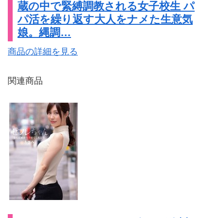
蔵の中で緊縛調教される女子校生 パ
パ活を繰り返す大人をナメた生意気
娘。縄調…
商品の詳細を見る
関連商品