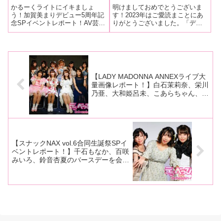
ポート！】加賀美まりデビ
出！】青空ひかり、水卜さ
かるーくライトにイキましょ
明けましておめでとうございま
ュー5周年をファンが祝
くら、水端あさみ、きみと
う！加賀美まりデビュー5周年記
す！2023年はご愛読まことにあ
念SPイベントレポート！AV芸能
りがとうございました。「デラ
福！ 初登場の五十嵐美月
歩実、庵ひめか、Nia、和
事務所「LIGHT」の冠イベント
べっぴんR」読者様にご愛読の感
はトークの天才ぶりを発
久井美兎、樟葉杏、宝生め
「かるーくライトにイキましょ
謝を込めて、2024年1月1日から3
揮！
い、赤瀬尚子【2日はこの
う！加賀美まりデビュー5周年記
日まで、3日連続でセクシー女優
10名！】
念SP」が、5月13日に東京・レ
のサイン色紙プレゼントを行い
フカダ新宿で行われました。イ
ます！毎日イベント取材してい
ベ
【LADY MADONNA ANNEXライブ大
量画像レポート！】白石茉莉奈、栄川
乃亜、大和姫呂未、こあらちゃん、桜
もこ、稲森美優、七瀬アリス、百咲み
いろ、日向ひかげ、千石もなかが今年
最大の盛り上がりで最高峰ライブを開
催！
【スナックNAX vol.6合同生誕祭SPイ
ベントレポート！】千石もなか、百咲
みいろ、鈴音杏夏のバースデーを会場
全体で祝福！ ぶっ飛びトークにライ
ブと内容盛りだくさんで開催！