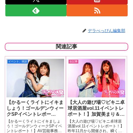
デラべっぴん編集部
関連記事
イベント、雑談
全記事
【かるーくライトにイキま
【大人の遊び場♡ビキニ卓
しょう！ゴールデンウィー
球居酒屋vol.11イベントレ
クSPイベントレポー
ポート！】加賀美まり＆逢
ト！】加賀美まりと上白美
坂瞳がセクシービキニでボ
【かるーくライトにイキましょ
【大人の遊び場♡ビキニ卓球居
央が好きな男性器、オナニ
ールを股間に当てるハプニ
う！ゴールデンウィークSPイベ
酒屋vol.11イベントレポート！】
ントレポート！】AV芸能事務
昨年11月から開催され、瞬く間
ー事情を赤裸々にカミング
ング！？ スクリーンには