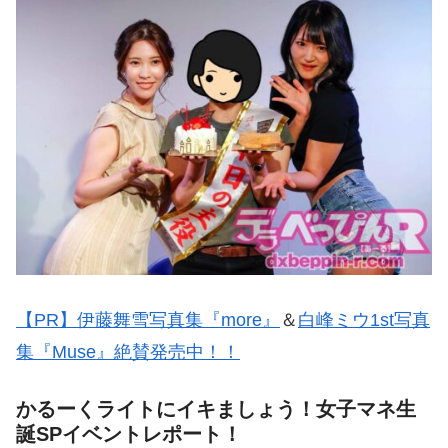
【PR】伊藤舞雪写真集『more』
＆
白峰ミウ1st写真
集『Muse』絶賛発売中！！
かるーくライトにイキましょう！女子マネ生
誕SPイベントレポート！