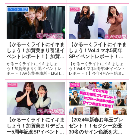
所・LIGHTの冠イベント「かる
に人気イベントとなった「大人
アウト！それを女子マネー
お尻のアップが投影され恥
ーくライトにイキましょう！ゴ
の遊び場♡ビキニ卓球居酒屋
イベント、雑談
全記事
ジャーがさらに深掘り！
ずかしがる様子も！
ールデンウィークSP」が、5月3
vol.11」が4月8日、東京・レフカ
日に東京・レフカダ新宿で行わ
ダ新宿で開催され、加賀美まり
れました。今回は同事務所に所
ちゃんと逢坂瞳ちゃんが出場
属する
【かるーくライトにイキま
【かるーくライトにイキま
しょう！加賀美まり引退イ
しょう！Vol.4 マネ5周年
ベントレポート！】加賀美
SPイベントレポート！】
まりがAV女優を引退！
加賀美まりと弘中優がプラ
かるーくライトにイキましょ
【かるーくライトにイキましょ
円井萌華をイベント後継者
イベートでの変わったエッ
う！加賀美まり引退イベントレ
う！Vol.4 マネ5周年SPイベント
ポート！AV芸能事務所・LIGHT
レポート！】今年4月から始まっ
に指名！ 感動のラストは
チを告白！ 事務所女子マ
の冠イベント「かるーくライト
たAV芸能事務所・LIGHTの冠イ
「やめたくない！」と号
ネージャーの5周年も祝い
にイキましょう！ 加賀美まり
ベント「かるーくライトにイキ
全記事
AV女優
泣！
ハッピーな空間に！
引退～そして神話が始まる…」
ましょう！Vol.4 マネ5周年SP」
が3月31日、東京・レフカダ新宿
が11月6日、東京・レフカダ新宿
で開催されました。このイベン
で行われ、同
トは、A
【かるーくライトにイキま
【2024年新春お年玉プレ
しょう！加賀美まりデビュ
ゼント！！セクシー女優
ー5周年記念SPイベントレ
30名のサイン色紙を大放