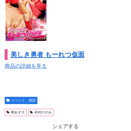
美しき勇者 もーれつ仮面
商品の詳細を見る
イベント、雑談
岬あずさ
有村のぞみ
シェアする