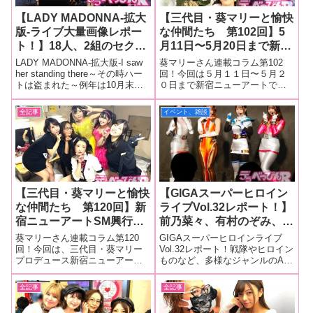
【LADY MADONNA-拡大
【三代目・葵マリーと愉快
版-ライブ大量画像レポー
な仲間たち 第102回】5
ト！】18人、2組のセクシ
月11日〜5月20日まで新宿
ー女優＆シンガーが大集合
ニューアートで開催される
LADY MADONNA-拡大版-I saw
葵マリーさん連載コラム第102
しコロナ禍に打ち勝つライ
SM大会の前哨戦として、
her standing there～その時ハー
回！今回は５月１１日〜５月２
トは盗まれた～例年は10月末に
０日まで新宿ニューアートで開
ブを開催！ 観ているもの
前回行われた「神納花プロ
行われていたライブイベント
催されるSM大会の前哨戦とし
を勇気づけたアダルト界史
デュースDAY」の壮絶な
「LADY MADONNA-拡大版-」で
て、前回行われた「神納花プロ
全記事
イベント、雑談
上最大のライブは今年も大
ステージの様子をお届けし
すが、コロナ禍の影響もあって
デュースDAY」の壮絶なステー
成功！
ます。
か、今年は1カ月遅れで
ジの様子をお届けします。■マリ
ーさんの今までの連載はこちら
神納花プロ
【三代目・葵マリーと愉快
【GIGAスーパーヒロイン
な仲間たち 第120回】新
ライブVol.32レポート！】
宿ニューアートSM興行
前乃菜々、有村のぞみ、真
「神納花とゆかいな仲間た
白ふわり、幾野まちがチョ
葵マリーさん連載コラム第120
GIGAスーパーヒロインライブ
ち」を大量画像でレポー
ークスリーパーで失神状態
回！今回は、三代目・葵マリー
Vol.32レポート！戦隊やヒロイン
プロデュース新宿ニューアート
ものなど、多様なジャンルのAV
ト！神納花を筆頭に、岬あ
に！ 怪人なしの戦闘員だ
SM興行「神納花とゆかいな仲間
で他に類を見ない存在感を誇る
ずさ、望月あやか、最上さ
らけのヒロインショー！
たち」を大量画像でレポート！
メーカー「GIGA」。そのGIGA
全記事
全記事
ゆき、豊中アリスが登場！
神納花さんを筆頭に、妹分の岬
が贈る大人気イベント「GIGAス
あずさちゃん、ドグマM女軍団か
ーパーヒロインライブVol.32」