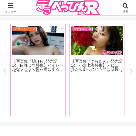
ジーオーティーが運営するちょっとHなニュースサイ。サイト内のリンクには
DMMアフィリエイトが含まれているものがあります
メニュー
検索
アダルトビデオ
おすすめ記事
イ
ダ
【写真集『Muse』発売記
【写真集『ぐらたん』発売記
【F
アル
念！白峰ミウ特集】ハイレベ
念！小倉七海特集】デビュー
売
川上
ルなフェラで男を虜にする世
作からあっという間に成長を
カ
豪華
話焼き痴女！謎に包まれた白
遂げた、ぐらたんの進化を感
優
マス
峰ミウの魅力をAV廃人・く
じることができる「小倉七海
悠
動向
ろがねが徹底分析！【前編】
が評価を大きく塗り替えた作
渕
り
品」5作品をAV廃人くろがね
む
阿礼が紹介！【中編】
掲