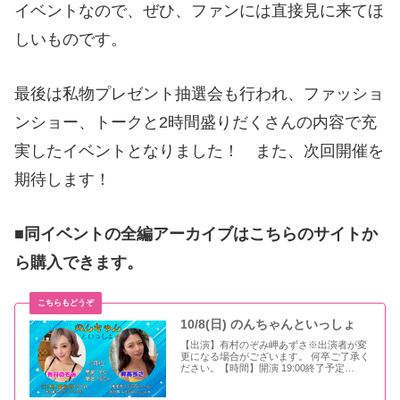
イベントなので、ぜひ、ファンには直接見に来てほ
しいものです。
最後は私物プレゼント抽選会も行われ、ファッショ
ンショー、トークと2時間盛りだくさんの内容で充
実したイベントとなりました！ また、次回開催を
期待します！
■同イベントの全編アーカイブはこちらのサイトか
ら購入できます。
10/8(日) のんちゃんといっしょ
【出演】有村のぞみ岬あずさ※出演者が変
更になる場合がございます。 何卒ご了承く
ださい。【時間】開演 19:00終了予定
21:00 ※時間が変更になる場合もござい
ます。 ツイキ..