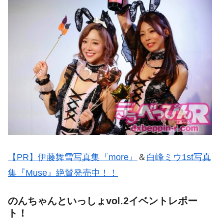
【PR】伊藤舞雪写真集『more』
＆
白峰ミウ1st写真
集『Muse』絶賛発売中！！
のんちゃんといっしょvol.2イベントレポー
ト！