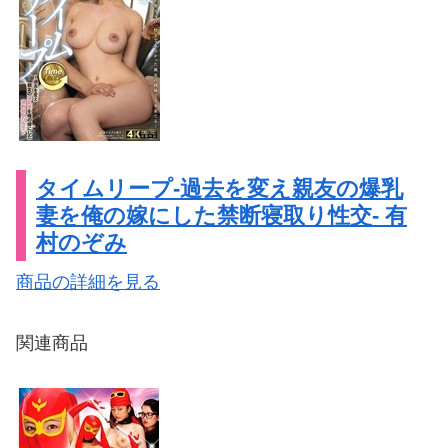
タイムリープ-過去を変え親友の爆乳
妻を俺の嫁にした禁断寝取り性交- 有
村のぞみ
商品の詳細を見る
関連商品