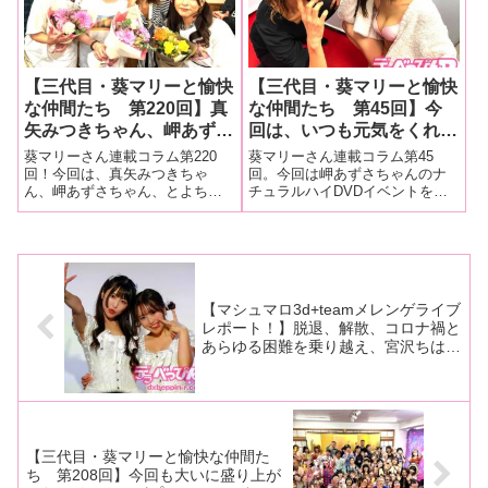
ら望月あやかちゃんと最上さゆ
が、11月8日に
きちゃん、
【三代目・葵マリーと愉快
【三代目・葵マリーと愉快
な仲間たち 第220回】真
な仲間たち 第45回】今
矢みつきちゃん、岬あずさ
回は、いつも元気をくれる
ちゃん、とよちゃんのユニ
岬あずさちゃんのナチュラ
葵マリーさん連載コラム第220
葵マリーさん連載コラム第45
ット・あわびスプラッシュ
ルハイDVDイベントを大
回！今回は、真矢みつきちゃ
回。今回は岬あずさちゃんのナ
ん、岬あずさちゃん、とよちゃ
チュラルハイDVDイベントを大
の３周年記念ライブ！ 衝
量画像でレポート！
んが自由きままに歌って踊って
量画像でレポート！■マリーさん
撃の発表も……
飲んで笑って自由にパフォーマ
の今までの連載はこちら岬あず
ンスするユニット・あわびスプ
さちゃんのナチュラルハイDVD
ラッシュの３年目に記念ライ
イベントをレポート！あずさ
ブ！ 衝撃の発表も……■マリー
ー！大好きな岬あずさちゃんに
さんの今までの連
会わないとヤ
【マシュマロ3d+teamメレンゲライブ
レポート！】脱退、解散、コロナ禍と
あらゆる困難を乗り越え、宮沢ちはる
と倉木しおりが感動の合体！ ファン
の声援を受けて大熱狂のライブに！
【三代目・葵マリーと愉快な仲間た
ち 第208回】今回も大いに盛り上が