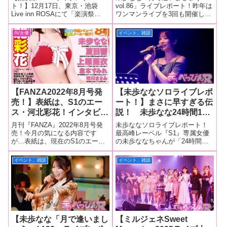
や、詩奈キキ、中山ふみ
ト！ ファンに見守られる
ト！】12月17日、東京・池袋
vol.86」ライブレポート！昨年は
Live inn ROSAにて「楽演祭
ワンマンライブを3回も開催し、
か、浜辺やよいの超豪華メ
ライブから、ななちゃん自
vol.40～ありがとう2 &一足早い
ライブ活動を精力的に行ってき
ンバーが出演！ 未歩なな
身が引っ張るライブに成
クリスマスSP～」が開催。チケ
た未歩ななちゃんが、今年もラ
AV女優
イベント、雑談
ありがとうスペシャルライ
長！
ットはソールドアウトとなり、
イブを始動！バレンタインデー
ブも！
開場前から会場には期待に満ち
の2月14日、東京・三軒茶屋グレ
た空気が広がり、
ープフルーツムーンで「月で逢
いま
【FANZA2022年8月号発
【未歩ななソロライブレポ
売！】表紙は、S1のエー
ート！】まさに早すぎる伝
ス・河北彩花！インタビュ
説！ 未歩なな24時間100
ーには、上原亜衣、市川ま
曲ライブ、LAST 2
月刊『FANZA』2022年8月号発
未歩ななソロライブレポート！
さみ、あべみかこ！人気女
HOURS
売！今月の気になる内容です
最高峰レーベル『S1』専属女優
が…表紙は、現在のS1のエー
の未歩ななちゃんが「24時間な
優インタビューは倉本すみ
APPEARANCE（最後の2
ス・河北彩花！ そして、「AV
なチャレ」と題して、9月28日夜
れ、夏目響！新人インタビ
時間）をレポート！
最高峰 S級GIRLS THIS IS NO.1
から29日夜にかけ、24時間で100
イベント、雑談
イベント、雑談
ューには未歩なな、五十嵐
STYLE!」 と称した全13ページ
曲もの楽曲を歌いきる前代未聞
清華、千鶴えまが登場！
のS1総力大特集！ もちろん、
のライブイベントにチャレンジ
その
しました！同イベントをやるき
【未歩なな「月で逢いまし
【ミルジェネSweet