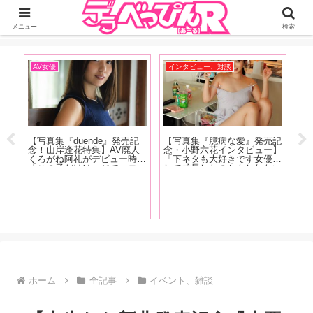
ジーオーティーが運営するちょっとHなニュースサイ。サイト内のリンクには
DMMアフィリエイトが含まれているものがあります
メニュー
検索
AV女優
インタビュー、対談
イ
【写真集『duende』発売記
【写真集『臆病な愛』発売記
【F
ゃ
念！山岸逢花特集】AV廃人
念・小野六花インタビュー】
売
小野
くろがね阿礼がデビュー時に
「下ネタも大好きです女優と
カ
のぞ
「この子だけはマジでエロい
して成長したのかもしれない
優
コー
な」と思った山岸逢花の魅力
（笑）。もうちんことか普通
悠
！
を大解説!! 最近ファンにな
に言えちゃったりするんで
渕
った皆さんも古参ファンの皆
す」後編
む
さんもご覧あれ【前篇】
掲
ホーム
全記事
イベント、雑談