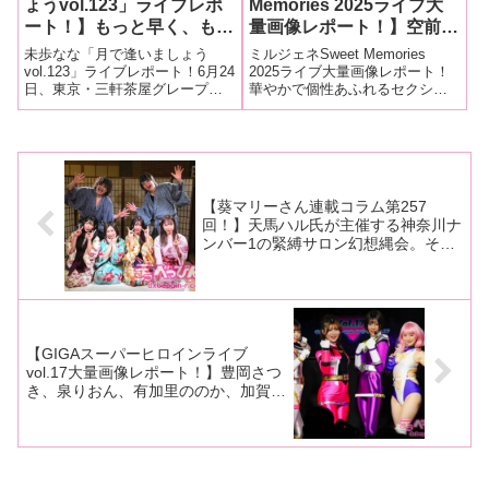
ょうvol.123」ライブレポ
Memories 2025ライブ大
ート！】もっと早く、もっ
量画像レポート！】空前絶
と輝くまで走り続けた未歩
後のビッグライブが今年も
未歩なな「月で逢いましょう
ミルジェネSweet Memories
ななが超満員のファンを迎
開催！ 人気セクシー女
vol.123」ライブレポート！6月24
2025ライブ大量画像レポート！
日、東京・三軒茶屋グレープフ
華やかで個性あふれるセクシー
えライブを楽しむ境地
優・タレントがステージで
ルーツムーンにて、デビュー3周
女優・タレントが出演する唯一
に！ 太陽のヒマワリ娘は
華やかな夢の共演を繰り広
年を迎えた未歩ななちゃんのス
無二の音楽レーベル「ミルキー
笑顔全開！
げる！
ペシャルワンマンライブ「月で
ポップジェネレーション」（以
逢いましょう＃123」が開催され
下「ミルジェネ」）が、大規模
ました！今回もミルキーポップ
ライブイベント「ミルジェネS
【葵マリーさん連載コラム第257
回！】天馬ハル氏が主催する神奈川ナ
ンバー1の緊縛サロン幻想縄会。その
幻想縄ライブを大量画像でレポート！
【GIGAスーパーヒロインライブ
vol.17大量画像レポート！】豊岡さつ
き、泉りおん、有加里ののか、加賀美
さらのスーパーヒロインが怪人たちに
快楽蹂躙！ 電マのような武器で股間
攻撃！