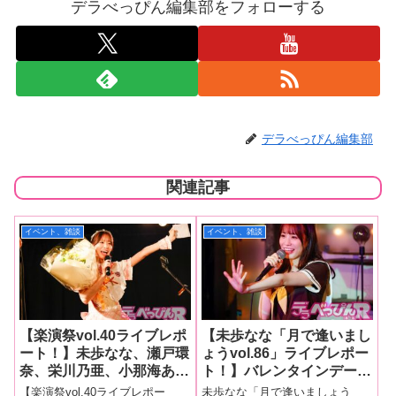
デラべっぴん編集部をフォローする
デラべっぴん編集部
関連記事
イベント、雑談
イベント、雑談
【楽演祭vol.40ライブレポ
【未歩なな「月で逢いまし
ート！】未歩なな、瀬戸環
ょうvol.86」ライブレポー
奈、栄川乃亜、小那海あ
ト！】バレンタインデーに
や、木下凛々子、琥珀や
歌と愛をファンにプレゼン
【楽演祭vol.40ライブレポー
未歩なな「月で逢いましょう