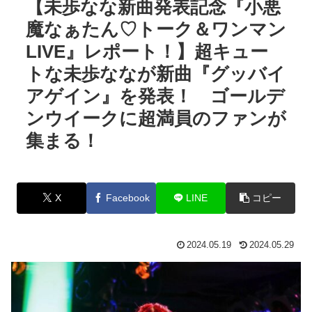
【未歩なな新曲発表記念『小悪
魔なぁたん♡トーク＆ワンマン
LIVE』レポート！】超キュー
トな未歩ななが新曲『グッバイ
アゲイン』を発表！ ゴールデ
ンウイークに超満員のファンが
集まる！
X
Facebook
LINE
コピー
2024.05.19
2024.05.29