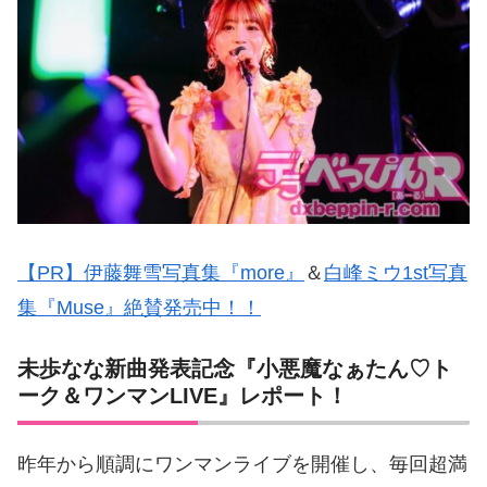
【PR】伊藤舞雪写真集『more』
＆
白峰ミウ1st写真
集『Muse』絶賛発売中！！
未歩なな新曲発表記念『小悪魔なぁたん♡ト
ーク＆ワンマンLIVE』レポート！
昨年から順調にワンマンライブを開催し、毎回超満