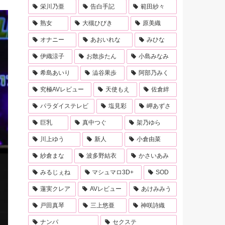
栄川乃亜
告白手記
範田紗々
熟女
大槻ひびき
原美織
オナニー
あおいれな
みひな
伊織涼子
お散歩たん
小島みなみ
希島あいり
澁谷果歩
阿部乃みく
究極AVレビュー
天使もえ
佐倉絆
パラダイステレビ
塩見彩
岬あずさ
巨乳
真中つぐ
架乃ゆら
川上ゆう
新人
小倉由菜
紗倉まな
波多野結衣
かさいあみ
みるじぇね
マシュマロ3D+
SOD
蓮実クレア
AVレビュー
あけみみう
戸田真琴
三上悠亜
神咲詩織
ナンパ
セクステ