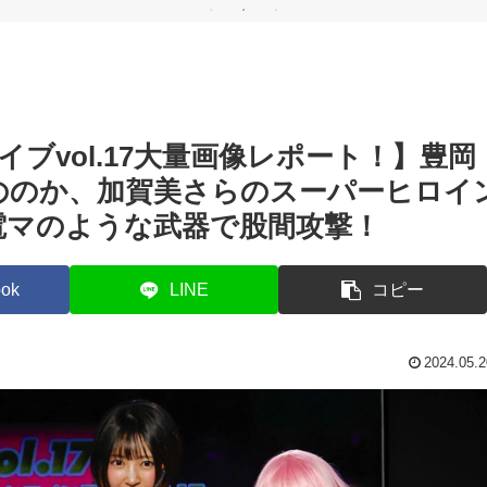
題
あれ
て女王様とお話してみ
音で語り尽くす【前
ッ
ましょう！
編】
Be
に
る
る
イブvol.17大量画像レポート！】豊岡
ののか、加賀美さらのスーパーヒロイ
電マのような武器で股間攻撃！
ok
LINE
コピー
2024.05.2