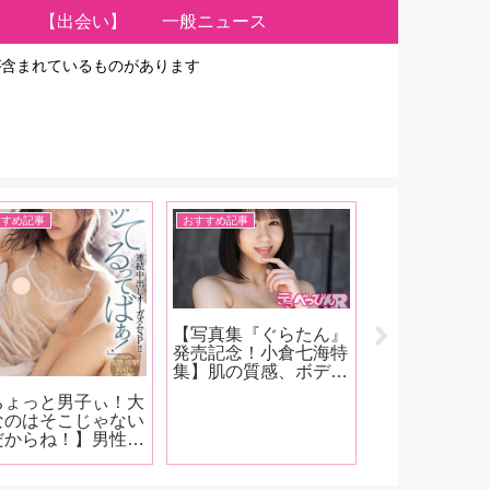
【出会い】
一般ニュース
が含まれているものがあります
すすめ記事
おすすめ記事
イベント、雑談
【写真集『ぐらたん』
【FANZA202
発売記念！小倉七海特
号発売！】表紙
集】肌の質感、ボディ
デビューのH
のボリューム感、そし
人 清原みゆう
ちょっと男子ぃ！大
てキャラクター！ オ
インタビュー
なのはそこじゃない
ジサンたちをトリコに
村上悠華、美
だからね！】男性が
してしまう小倉七海、
神木麗、恋渕
になってしょうがな
天性の魅力をAV廃人
宮島めい、角
女性の「イッてる問
くろがね阿礼が徹底解
ぎ！伊藤舞雪