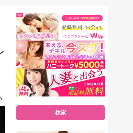
」。ちょっとだけビ
説！【前編】
アも掲載！
チな女性ライター・
tsyが「女性が本当
感じているか確かめ
方法」の真実を語
！
ン
0
検索