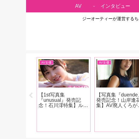
AV
インタビュー
ジーオーティーが運営するち
AV女優
AV女優
真集
【1st写真集
【写真集『duende
ual』発売記
『unusual』発売記
発売記念！山岸逢
川澪特集】ルッ
念！石川澪特集】ルッ
集】AV廃人くろが
清純派だが、派
クスは清純派だが、派
阿礼がデビュー時
じっぷりと攻守
手な感じっぷりと攻守
「この子だけはマ
もしっかり美し
交代でもしっかり美し
エロいな」と思っ
魅せるカウンタ
い技で魅せるカウンタ
岸逢花の魅力を大
さが特徴！石川
ーの強さが特徴！石川
説!! 最近ファン
をAV廃人・
澪の魅力を、AV廃人
った皆さんも古参