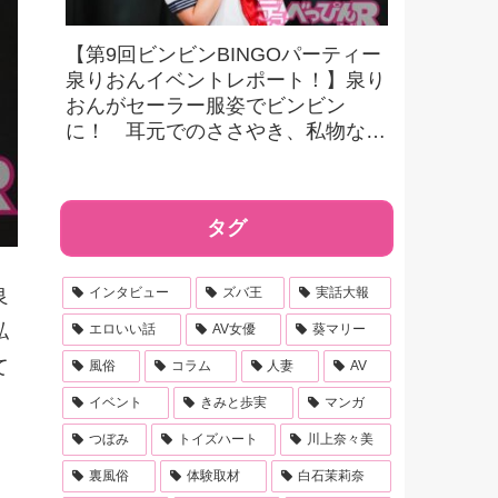
【第9回ビンビンBINGOパーティー
泉りおんイベントレポート！】泉り
おんがセーラー服姿でビンビン
に！ 耳元でのささやき、私物など
豪華景品をかけたビンゴにファンも
大興奮！
タグ
インタビュー
ズバ王
実話大報
良
私
エロいい話
AV女優
葵マリー
て
風俗
コラム
人妻
AV
イベント
きみと歩実
マンガ
つぼみ
トイズハート
川上奈々美
裏風俗
体験取材
白石茉莉奈