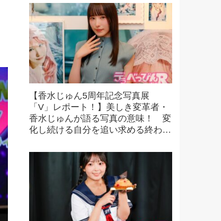
に！
【香水じゅん5周年記念写真展
「V」レポート！】美しき変革者・
香水じゅんが語る写真の意味！ 変
化し続ける自分を追い求める終わり
なき探求とは！？