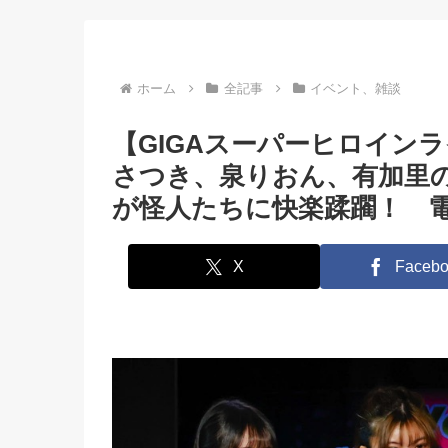
ね阿礼が徹底解
くろがね阿礼が徹底解
ンの皆さんもご覧
前編】
説！【後編】
【前篇】
ホーム
全記事
イベント、雑談
【GIGAスーパーヒロインラ
さつき、泉りおん、有加里
が怪人たちに快楽蹂躙！ 
X
Facebo