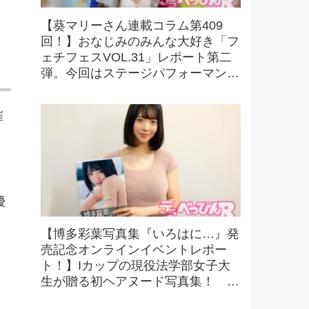
【葵マリーさん連載コラム第409
回！】おなじみのみんな大好き「フ
ェチフェスVOL.31」レポート第二
弾。今回はステージパフォーマンス
の様子をお伝えします！
催
、
優
【博多彩葉写真集『いろはに…』発
売記念オンラインイベントレポー
ま
ト！】Iカップの現役法学部女子大
生が贈る初ヘアヌード写真集！ 可
憐さと大胆な魅力が融合した一冊