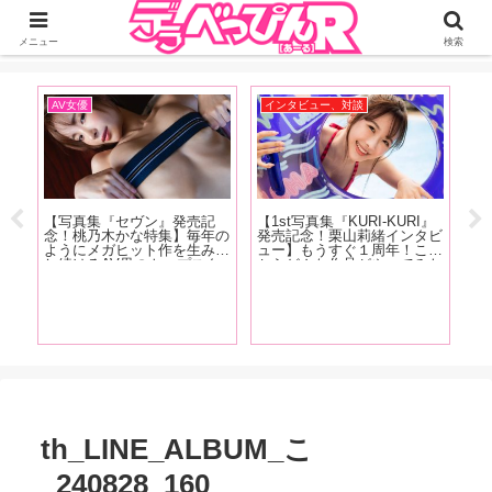
ジーオーティーが運営するちょっとHなニュースサイ。サイト内のリンクには
DMMアフィリエイトが含まれているものがあります
メニュー
検索
AV女優
インタビュー、対談
お
記
【写真集『セヴン』発売記
【1st写真集『KURI-KURI』
【
作と
念！桃乃木かな特集】毎年の
発売記念！栗山莉緒インタビ
仲
から
ようにメガヒット作を生み出
ュー】もうすぐ１周年！これ
や
 桃
し続けるAV界のトップスタ
からどんな作品がやってみた
ィ
AV
ー！ 桃乃木かな6年半の歴
い？「もっとSっぽい作品を
場
作品
史を東風克智がおすすめ作品
撮りたいって思いますね。め
て
編】
とともに振り返る！【後編】
ちゃくちゃ攻める作品をやり
望
たいです！」【前編】
ト
th_LINE_ALBUM_こ
_240828_160