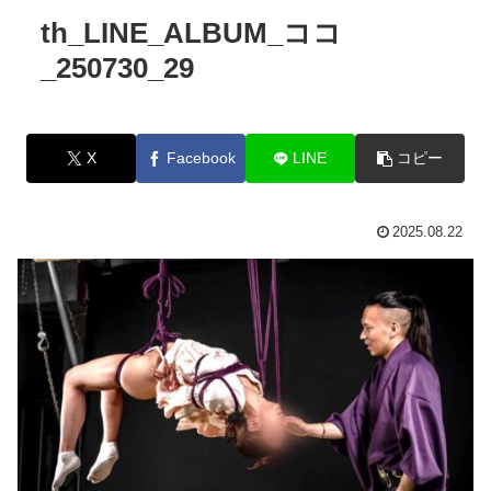
th_LINE_ALBUM_ココ
_250730_29
X
Facebook
LINE
コピー
2025.08.22