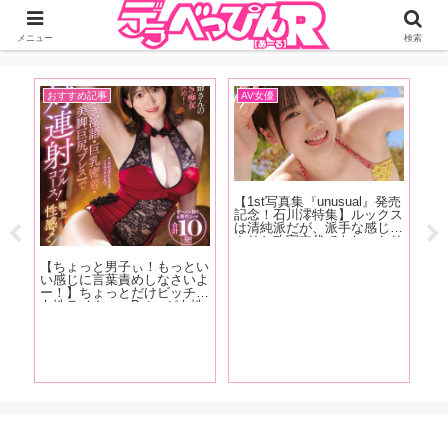
ジーオーティーが運営するちょっとHなニュースサイ。サイト内のリンクには
DMMアフィリエイトが含まれているものがあります
メニュー
検索
おすすめ記事
AV女優
お
・
【1st写真集『unusual』発売
【
大人
記念！石川澪特集】ルックス
人
イズ
は清純派だが、派手な感じっ
の
年
ぷりと攻守交代でもしっかり
ま
ンテ
美しい技で魅せるカウンター
ー
描き
の強さが特徴！石川澪の魅力
を
【ちょっと男子ぃ！もっとい
をAV廃人・くろがね阿礼が
3
い感じに言葉責めしなさいよ
徹底解説！【前編】
て
ー！】ちょっとだけビッチな
う
女性ライター・Betsyが女性
ま
が激萎えする言葉＆「エッッ
ロ！」と興奮する言葉を解
説！