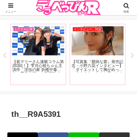
ジーオーティーが運営するちょっとHなニュースサイ。サイト内のリンクには
DMMアフィリエイトが含まれているものがあります
メニュー
検索
おすすめ記事
インタビュー、対談
お
快な
【葵マリーさん連載コラム第
【写真集『臆病な愛』発売記
【
は
283回！】雫月心桜ちゃん主
念・小野六花インタビュー】
人
お母
演作「淫虫の家 折檻中毒少
「ダイエットして胸がめっち
ど
まら
女〜雫月心桜」の劇場版 上
ゃ小さくなったなと思ったん
ス
月
映会+サイン会の様子をレポ
ですけどこの間、下着を買い
痴
ト！
ートします！
に行った時に測ってもらった
登
ら全然変わってなかったんで
画
すよ」前編
th__R9A5391