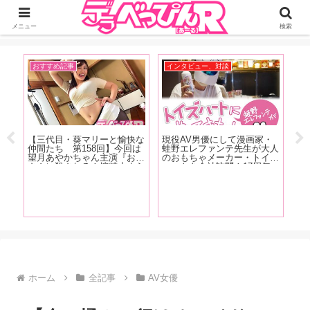
ジーオーティーが運営するちょっとHなニュースサイ。サイト内のリンクには
DMMアフィリエイトが含まれているものがあります
メニュー
検索
おすすめ記事
イベント、雑談
イ
・
TOEIC990点&英検1級の澁谷
【FANZA2023年3月号発
G
大人
果歩ちゃんが今すぐ使える
売！】表紙はお顔が強い！ム
作
イズ
（？）Hな英会話をレッス
ーディーズ新人・宮下玲奈！
伝
年
ン！ 第23回のテーマは「SM
女優インタビューは稲荷あ
ュ
ンテ
プレイで使える英会話フレー
る、新井リマ、美波もも、有
を
描き
ズ」お仕置きして！って英語
加里ののか、川原かなえ！新
に
でなんて言う？下僕として女
コーナーもはじまっちゃいま
た
王様とお話してみましょう！
す！
ホーム
全記事
AV女優