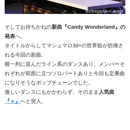
そしてお待ちかねの
新曲『Candy Wonderland』の
発表
へ。
タイトルからしてマシュマロ3d+の世界観が彷彿さ
れる今回の新曲。
横一列に並んだライン系のダンスあり、メンバーそ
れぞれが前面に立つソロパートありと今回も定番曲
になりそうなポップチューンでした。
激しいダンスにもかかわらず、そのまま
人気曲
『＋』
へと突入。