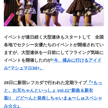
イベントが連日続く大型連休もスタートして 全国
各地でセクシー女優たちのイベントが開催されてい
ますが、大型連休を一日前にしてフライング気味に
イベントを開催したのが
“今、揉みに行けるアイド
ル”マシュマロ3d+。
28日に新宿レフカダで行われた定期ライブ
『“もっ
と、お兄ちゃんといっしょ vol.11”新曲＆新衣
装!! どど〜んと発表しちゃいまぁ〜しゅスペシャ
ル☆☆』