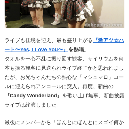
ライブも佳境を迎え、最も盛り上がる
『激アツ☆ハ
ート〜Yes, I Love You〜』
を熱唱
。
タオルを一心不乱に振り回す観客、サイリウムを何
本も振る観客に見送られライブ終了かと思われまし
たが、お兄ちゃんたちの熱心な「マシュマロ」コー
ルに迎えられアンコールに突入。再度、新曲の
『Candy Wonderland』
を歌い上げ無事、新曲披露
ライブは終演しました。
最後にメンバーから「ほんとにほんとにスゴイ何か