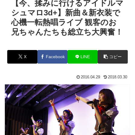
【今、揉みに行けるアイドルマ
シュマロ3d+】新曲＆新衣装で
心機一転熱唱ライブ 観客のお
兄ちゃんたちも総立ち大興奮！
X
Facebook
LINE
コピー
2016.04.29
2018.03.30