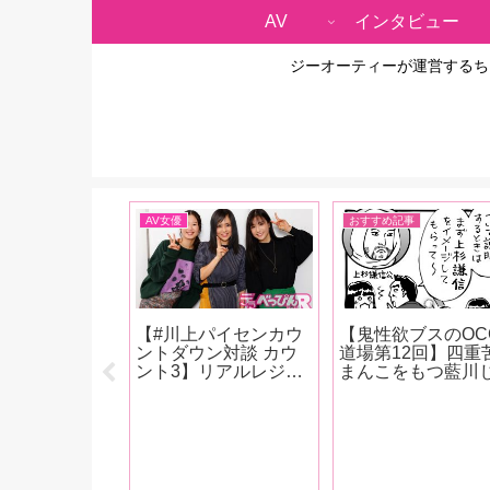
AV
インタビュー
ジーオーティーが運営するち
ー、対談
AV女優
おすすめ記事
男優にして漫
【#川上パイセンカウ
【鬼性欲ブスのOC
蛙野エレファン
ントダウン対談 カウ
道場第12回】四重
が大人のおもち
ント3】リアルレジェ
まんこをもつ藍川
カー・トイズハ
ンド・蒼井そらと川上
んが『蝉丸』『ラ
社訪問！17
奈々美＆古川いおりの
カップ』『サカナ
迎える看板商品
超豪華座談会が実
ョン』『アナスイ
ンティーンシリ
現！ 恵比寿マスカッ
『廬山昇龍覇』な
秘話＆描き下ろ
ツの話から引退後の動
ど、クンニストの
ート漫画も掲
向まで、美女3人が本
テクニックに酔い