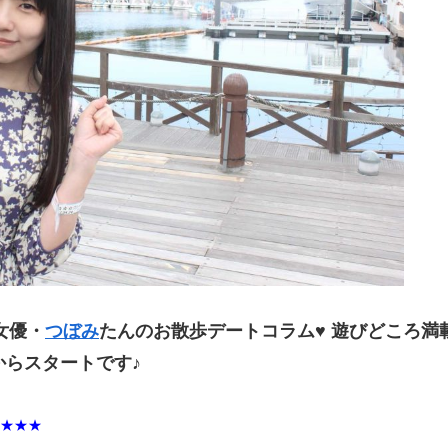
女優・
つぼみ
たんのお散歩デートコラム♥ 遊びどころ満
らスタートです♪
↓★★★