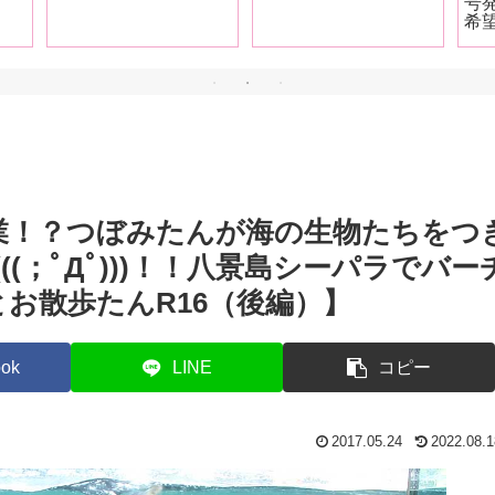
号
女性が激萎えする言葉
くろがね阿礼が徹底解
希
＆「エッッロ！」と興
説！【前編】
タ
奮する言葉を解説！
小
九
衣
MO
て
業！？つぼみたんが海の生物たちをつ
(；ﾟДﾟ)))！！八景島シーパラでバー
とお散歩たんR16（後編）】
ok
LINE
コピー
2017.05.24
2022.08.1