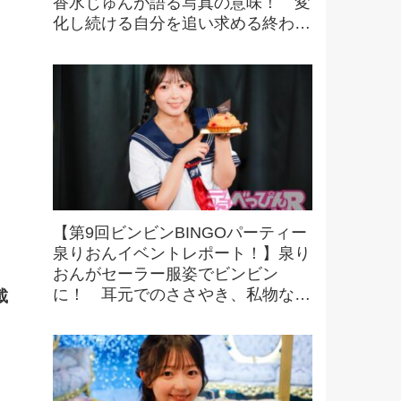
香水じゅんが語る写真の意味！ 変
化し続ける自分を追い求める終わり
なき探求とは！？
【第9回ビンビンBINGOパーティー
泉りおんイベントレポート！】泉り
おんがセーラー服姿でビンビン
に！ 耳元でのささやき、私物など
載
豪華景品をかけたビンゴにファンも
大興奮！