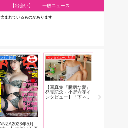
【出会い】
一般ニュース
が含まれているものがあります
ベント、雑談
インタビュー、対談
おすすめ記事
【写真集『臆病な愛』
【大人のデパ
発売記念・小野六花イ
ムズ美人広報
ンタビュー】「下ネタ
ぐのオモチャ
も大好きです女優とし
中！第22回】
て成長したのかもしれ
で加熱するロ
ない（笑）。もうちん
ウォーマーが
ことか普通に言えちゃ
「『オナニー
ったりするんです」後
ぞ！』って思
ANZA2023年5月
編
30分くらい前