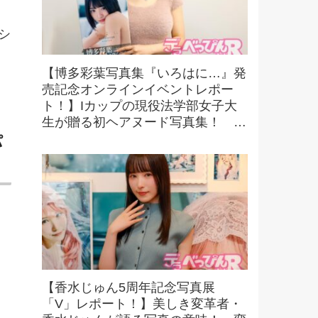
シ
【博多彩葉写真集『いろはに…』発
売記念オンラインイベントレポー
ト！】Iカップの現役法学部女子大
生が贈る初ヘアヌード写真集！ 可
憐さと大胆な魅力が融合した一冊
パ
に！
【香水じゅん5周年記念写真展
「V」レポート！】美しき変革者・