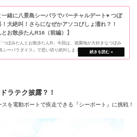
と一緒に八景島シーパラでバーチャルデート♥ つぼ
喜！大絶叫！さらになぜかアソコびしょ濡れ？！
とお散歩たんR16（前編）】
「つぼみたんとお散歩たんR」今回は、遊園地が大好きなつぼみ
島シーパラダイス』で思い切り絶叫しまくり?!エンジョイ編♪（前
なドラテク披露？！
ースを電動ボートで疾走できる『シーボート』に挑戦！