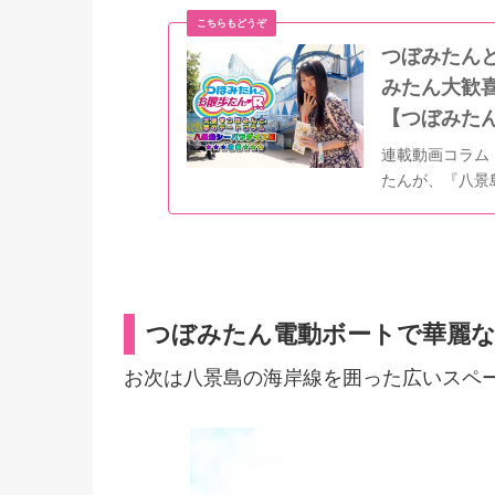
つぼみたん
みたん大歓
【つぼみたん
連載動画コラム
たんが、『八景
編）
つぼみたん電動ボートで華麗
お次は八景島の海岸線を囲った広いスペ