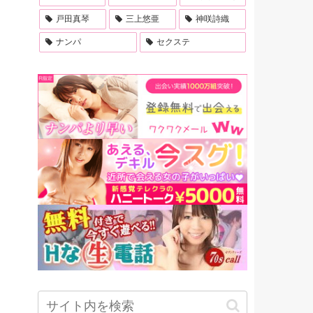
戸田真琴
三上悠亜
神咲詩織
ナンパ
セクステ