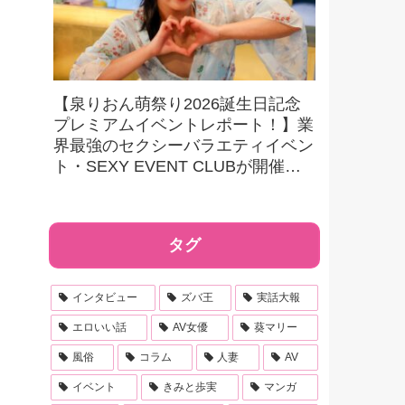
【泉りおん萌祭り2026誕生日記念
プレミアムイベントレポート！】業
界最強のセクシーバラエティイベン
ト・SEXY EVENT CLUBが開催す
る最強撮影オフ会を初取材！ 驚愕
の内容に大興奮！
タグ
インタビュー
ズバ王
実話大報
エロいい話
AV女優
葵マリー
風俗
コラム
人妻
AV
イベント
きみと歩実
マンガ