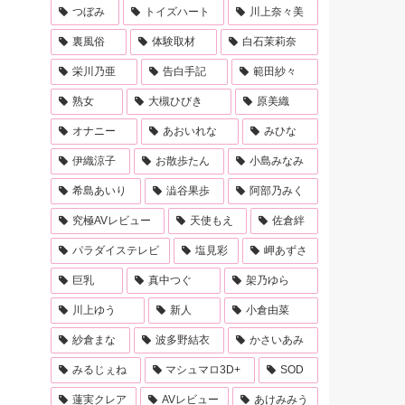
つぼみ
トイズハート
川上奈々美
裏風俗
体験取材
白石茉莉奈
栄川乃亜
告白手記
範田紗々
熟女
大槻ひびき
原美織
オナニー
あおいれな
みひな
伊織涼子
お散歩たん
小島みなみ
希島あいり
澁谷果歩
阿部乃みく
究極AVレビュー
天使もえ
佐倉絆
パラダイステレビ
塩見彩
岬あずさ
巨乳
真中つぐ
架乃ゆら
川上ゆう
新人
小倉由菜
紗倉まな
波多野結衣
かさいあみ
みるじぇね
マシュマロ3D+
SOD
蓮実クレア
AVレビュー
あけみみう