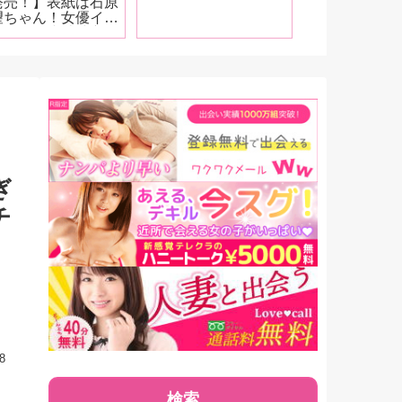
発売！】表紙は石原
にさしておき
望ちゃん！女優イン
入れるとちょ
ビューは小林沙良、
タイミングで
野寺舞、宮下玲奈、
す」
野ひなの、さつき芽
！5月号は全体的に
ODYZ推しになっ
しまいました!
ぎ
チ
8
検索