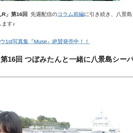
R」第16回
先週配信の
コラム前編
に引き続き、八景島
ます♪
ウ1st写真集『Muse』絶賛発売中！！
第16回 つぼみたんと一緒に八景島シー