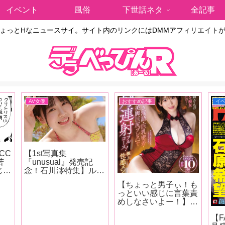
イベント
風俗
下世話ネタ
全記事
ょっとHなニュースサイ。サイト内のリンクにはDMMアフィリエイト
AV女優
おすすめ記事
イ
CC
【1st写真集
苦
『unusual』発売記
じゅ
念！石川澪特集】ルッ
バー
クスは清純派だが、派
【ちょっと男子ぃ！も
クシ
手な感じっぷりと攻守
っといい感じに言葉責
』
交代でもしっかり美し
めしなさいよー！】ち
どな
い技で魅せるカウンタ
ょっとだけビッチな女
超絶
ーの強さが特徴！石川
【F
性ライター・Betsyが
しれ
澪の魅力をAV廃人・