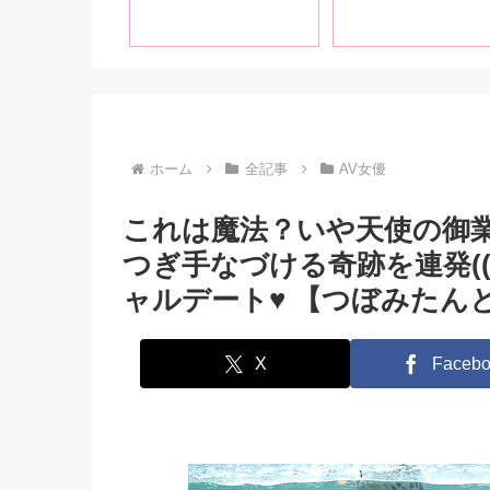
音で語り尽くす【前
たお話
編】
ホーム
全記事
AV女優
これは魔法？いや天使の御
つぎ手なづける奇跡を連発(((
ャルデート♥ 【つぼみたん
X
Facebo