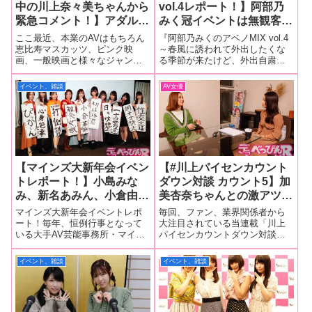
中の川上奈々美ちゃんから
vol.4レポート！】阿部乃
緊急コメント！】アダルト
みく冠イベントは無観客有
界の改革者・川上奈々美が
料配信で開催！ 川上奈々
ここ最近、本業のAVはもちろん
『阿部乃みくのアベノMIX vol.4
ストリップ劇場の聖地・浅
美、あおいれなと新鮮なメ
恵比寿マスカッツ、ピンク映
～春風に誘われて外出したくな
画、一般映画と様々なジャンル
る季節が来たけど、外出自粛礼
草ロック座に5度目の降
ンバーで明るく楽しくエッ
に出演し、いまやセクシー女優
出たので配信するよ！全員集
臨！
チな話で大盛り上がり！
の枠には収まりきらないカリス
合！～』阿部乃みくちゃんがメ
イベント、雑談
AV女優
マ的存在になっている川上奈々
ーンパーソナリティを務めるト
美ちゃんが浅草ロック座のスト
ークイベント『阿部乃みくのア
リップにまたまた登壇。7月1日
ベノMIX vol.4 ～春風に誘
から20日まで
【マインズ大新年会イベン
【#川上パイセンカウント
トレポート！】小島みな
ダウン対談 カウント5】加
み、新名あみん、小倉由
美杏奈ちゃんとの激アツ対
菜、唯井まひろ、八木
談！「コロナ禍でAVアワ
マインズ大新年会イベントレポ
毎回、ファン、業界関係者から
奈々、きみと歩実、あおい
ードが全くなくなったんで
ート！毎年、恒例行事となって
大注目されている当連載「川上
いる大手AV芸能事務所・マイン
パイセンカウントダウン対談」
れな、あけみみう、みひ
す。正直、私は競いたいか
ズによる新年会イベント「マイ
も佳境に差し掛かりカウントダ
な、亜矢みつきが書き初め
ら開催してほしかった。現
ンズ大新年会」が2月2日に都内
ウンも「5」に突入！2022年2月
イベント、雑談
イベント、雑談
で今年の抱負を大発表！
実を突きつけられるけど、
でお行われ、多くのファンが集
にアダルト界から引退する川上
ファンとの交流も大盛り上
勝ちたいんです」（加美）
まり女優陣と交流を深めまし
奈々美ちゃんが、今月もセクシ
た！今回、参加した女優は小島
ー女優と真剣勝負の対談を敢
がり！
【中編】
みなみちゃん、
行！ 人生の