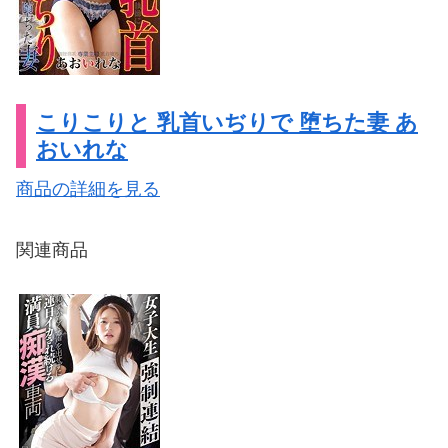
こりこりと 乳首いぢりで 堕ちた妻 あ
おいれな
商品の詳細を見る
関連商品