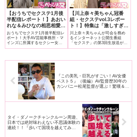
【おうちでセクステ1月後
【川上奈々美ちゃん冠番
半配信レポート！】あおい
組・セクステvol.3レポー
れな＆みひなの相思相愛
ト！】特集は「激しすぎる
（？）コンビが登場！ 今
セクシー女優の1日」と題
おうちでセクステ1月後半配信レ
川上奈々美ちゃんが司会を務め
年の目標とファン大注目の
してあおいれなちゃん、明
ポート！大手AV芸能事務所・マ
るインターネット公開生番組
インズに所属するセクシー女優
「セクステ」の第3回生放送が6
いま欲しいものを発表！
海こうちゃん、なごみちゃ
がトークやゲームでファンを魅
月16日行われたので独占レポー
もちろん熱々おでん芸もあ
んが本音トーク！ 川上
了するイベント「セクステ」の
トいたします！
るよ！
奈々美ちゃんを男優に見立
オンライン版「おうちでセクス
てて淫語責めも披露！
テ1月後半配信回」が1月22日に
開催されました。今回登場した
のは大の
『この美乳・巨乳がすごい！AV女優
ベスト５』（後編）AV監督歴30年の
カンパニー松尾監督が選ぶ！驚嘆＆興
奮したオッパイちゃんとは？
タイ・ダノークチャンクルーン周遊、
日本では絶対味わえない不思議体験の
連続！！『歩いて国境を越えてみ
た！！』（前編）