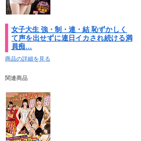
女子大生 強・制・連・結 恥ずかしく
て声を出せずに連日イカされ続ける満
員痴…
商品の詳細を見る
関連商品