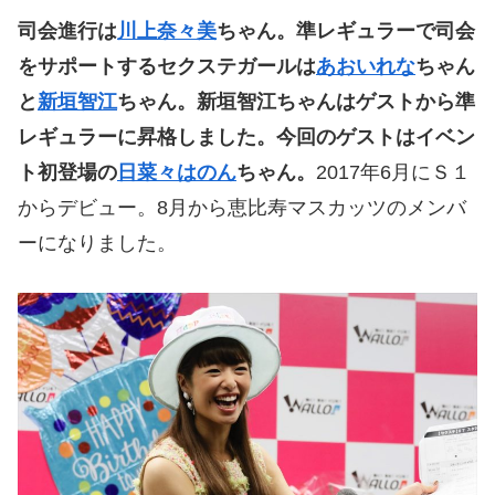
司会進行は
川上奈々美
ちゃん。準レギュラーで司会
をサポートするセクステガールは
あおいれな
ちゃん
と
新垣智江
ちゃん。新垣智江ちゃんはゲストから準
レギュラーに昇格しました。今回のゲストはイベン
ト初登場の
日菜々はのん
ちゃん。
2017年6月にＳ１
からデビュー。8月から恵比寿マスカッツのメンバ
ーになりました。