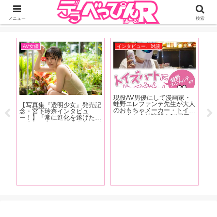
ジーオーティーが運営するちょっとHなニュースサイ。サイト内のリンクには
DMMアフィリエイトが含まれているものがあります
メニュー
検索
対談
AV女優
おすすめ記事
にして漫画家・
【写真集『セヴン』発売記
【大人のデパート・エ
ァンテ先生が大人
念！桃乃木かな特集】名作と
人広報 真中つぐのオ
メーカー・トイズ
される伝説のデビュー作から
のど真ん中！第23回】
訪問！17周年
陥没乳首開発作品まで！ 桃
同時昇天も可能なカッ
板商品『セブンテ
乃木かなの6年半の歴史をAV
けペニスリングが登場
ーズ』秘話＆描き
マイスター・東風克智が作品
型リングなので男性の
ート漫画も掲
とともに振り返る！【前編】
サイズが合わなかった
しようって思いますけ
レンジしやすい価格で