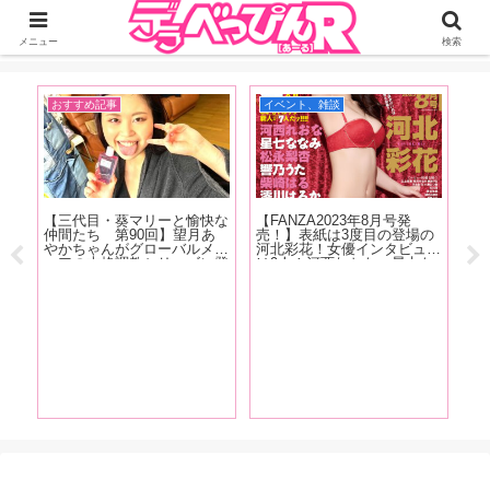
ジーオーティーが運営するちょっとHなニュースサイ。サイト内のリンクには
DMMアフィリエイトが含まれているものがあります
メニュー
検索
おすすめ記事
イベント、雑談
お
【三代目・葵マリーと愉快な
【FANZA2023年8月号発
【
仲間たち 第90回】望月あ
売！】表紙は3度目の登場の
念
売記
やかちゃんがグローバルメデ
河北彩花！女優インタビュー
感
ィアの本格調教シリーズに登
は9人！河西れおな、星七な
そ
たい
場！ 庭園の大木に吊るされ
なみ、松永梨杏、響乃うた、
サ
メデ
て水責めに！！『緊縛調教妻
柴崎はる、澪川はるか、天野
う
あ
望月あやか』の現場をレポー
花乃、夏目響、東條なつ！抜
A
ゃな
ト！
きドコロ満載でお送りしま
解
くお
す!