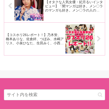
【オタクな人気女優・妃月るいインタ
ビュー】「闇マンガは好き。メン〇ラ
のマンガも好き。メン〇ラの人の
Twitterを見るのも好き」「自分の浮い
た話より、推しの浮いた話を読む方が
好き」その4
【コスホリ26レポート！】乃木蛍、
橋本ありな、佐倉絆、つぼみ、水嶋ア
リス、小泉ひなた、生田みく、小西ま
りえ、葉月もえ、向理来、チコツちゃ
んなどセクシーなコスプレ姿を大公
開！