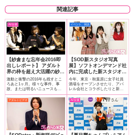
関連記事
AV女優
イベント、雑談
【紗倉まな忘年会2016即
【SOD新スタジオ写真
出しレポート】 アダルト
展】ソフトオンデマンド社
界の枠を超え大活躍の紗倉
内に完成した新スタジオで
まなちゃんが2016年を振
人気16人の神グラビアを
激動と衝撃の2016年も残すとこ
今年、東京・秋葉原に女子社員
り返る！ ゲストには親友
展示！ 写真展示の小倉由
ろあと1ヶ月。様々な事件、事
酒場をオープンさせたり、アパ
故、または明るいニュースも駆
レル会社とコラボしたりと新展
の古川いおりちゃんと湊莉
菜ちゃん、大槻ひびきちゃ
け巡った年でした。 その2016年
開をみせる大手AV会社・ソフト
久ちゃんが登場!! あのパン
んから独占コメントも！
も師走を迎え早くも忘年会シー
オンデマンド。そのソフトオン
アダルトビデオ
AV女優
ツを穿いた芸人も参戦!!
【撮影会独占レポート！】
ズンに突入。 忘年会シーズンの
デマンドが社内に新スタジオを
シモネタに名言（迷言？）
スタートを飾ったのはナンバー
作成。完成を記念したイベント
ワンセクシー女優の紗倉まなち
「SOD新スタジオで写真展＆撮
もバンバン飛び出した!?
ゃん
影会＆お茶会