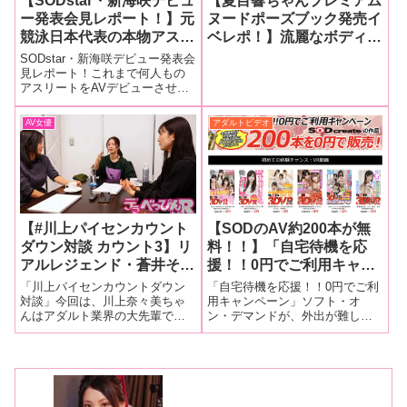
【SODstar・新海咲デビュ
【夏目響ちゃんプレミアム
ー発表会見レポート！】元
ヌードポーズブック発売イ
競泳日本代表の本物アスリ
ベレポ！】流麗なボディラ
ート・新海咲がソフト・オ
インに憂いを帯びた大きな
SODstar・新海咲デビュー発表会
ン・デマンドから衝撃のデ
瞳と官能的な唇を美的に再
見レポート！これまで何人もの
アスリートをAVデビューさせて
ビュー！ 「『いいなり温
現！夏目響ちゃんが至高の
きた大手AVメーカーのソフト・
泉旅行』などSODならで
ヌードポーズ集を発売！
オン・デマンド（以下、SOD）
AV女優
アダルトビデオ
はの企画に出たいですし、
が新春からビッグなデビュー会
マジックミラー号には乗っ
見を仕掛けた！今回、SODstarか
らAVデビューするのは
てみたいです」
【#川上パイセンカウント
【SODのAV約200本が無
ダウン対談 カウント3】リ
料！！】「自宅待機を応
アルレジェンド・蒼井そら
援！！0円でご利用キャン
と川上奈々美＆古川いおり
ペーン」が2020年3月13日
「川上パイセンカウントダウン
「自宅待機を応援！！0円でご利
の超豪華座談会！「頭では
（金）から31日（火）ま
対談」今回は、川上奈々美ちゃ
用キャンペーン」ソフト・オ
んはアダルト業界の大先輩であ
ン・デマンドが、外出が難しい
『古川いおり』を残しつつ
で開催！！【先着でオナホ
る蒼井そらさんと、デビュー以
今の日本の現状を憂いて、突如
も、ちゃんと『自分』でや
も！？】
来アダルト業界の同じ歴史を見
キャンペーンを開催！！なん
っていきたい」（古川）
てきた古川いおりちゃんを指
と、約200本のAVを無料で見る
【後編】
名。恵比寿マスカッツとAV現場
ことができるぞ！ソフト・オ
の違いや、AV女優の引退後の生
ン・デマンド株式会社では普段
活などを話され
通りの生活が難し