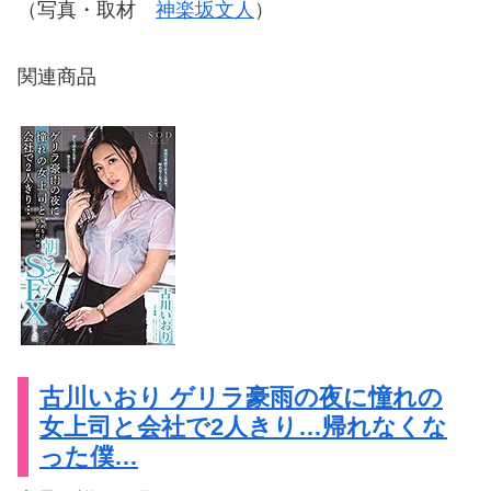
（写真・取材
神楽坂文人
）
関連商品
古川いおり ゲリラ豪雨の夜に憧れの
女上司と会社で2人きり…帰れなくな
った僕…