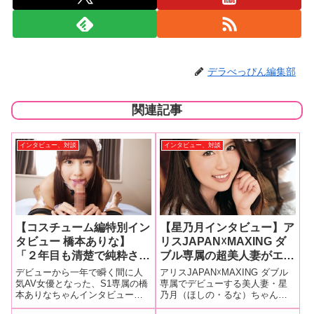
デラべっぴん編集部
関連記事
インタビュー、対談
インタビュー、対談
【コスチューム編特別イン
【星乃月インタビュー】ア
タビュー 橋本ありな】
リスJAPAN☓MAXING ダ
「２年目も清楚で純粋さを
ブル専属の超美人妻がエロ
忘れないで萌えキャラで売
さ満点デビュー!!「言われ
デビューから一年で瞬く間に人
アリスJAPAN☓MAXING ダブル
っていきたいです！身長高
なくても自分から舐めちゃ
気AV女優となった、S1専属の橋
専属でデビューする美人妻・星
本ありなちゃんインタビュー後
乃月（ほしの・るな）ちゃんイ
いけどロリオーラを出しま
います。舐めてるだけで濡
編！ 今の好きなプレイや、AV
ンタビュー!! 清楚な見かけによ
す！」後編
れてきちゃいます」前編