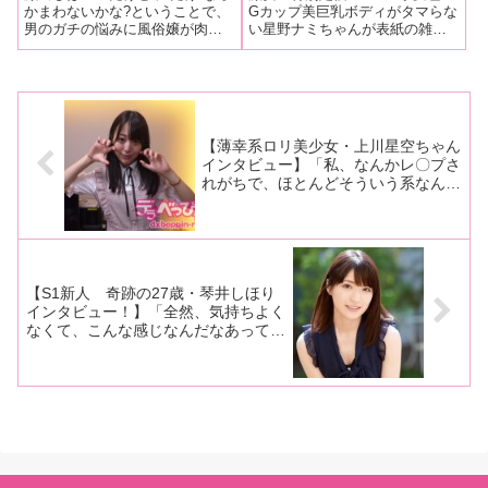
こちら！~風俗嬢『姫相
ナミちゃんの表紙が目印の
かまわないかな?ということで、
Gカップ美巨乳ボディがタマらな
男のガチの悩みに風俗嬢が肉声
い星野ナミちゃんが表紙の雑誌
談』21
『実話大報12月号』本日
で応える『姫相談』。今回は、
『実話大報12月号』全国書店・
発売！
ややぽちゃから激ぽちゃまで、
コンビニで本日発売！まだ買っ
キュートなぽっちゃり女子揃い
てない人にちょっとだけ内容教
踏みの巨乳＆爆乳ヘルス『乳野
えちゃいます♡エッチな人妻&熟
家』から、みおさん（30歳・
女出会いルポ！ エロい実話を
T:157
赤裸裸
【薄幸系ロリ美少女・上川星空ちゃん
インタビュー】「私、なんかレ〇プさ
れがちで、ほとんどそういう系なんで
すけど」「やっぱりこの世界でもっと
有名になりたい。もっと売れたい な
んでかというと、それが仕事に直結す
るから」その4
【S1新人 奇跡の27歳・琴井しほり
インタビュー！】「全然、気持ちよく
なくて、こんな感じなんだなあって思
って、その時は全然感じませんでし
た」「オナニーではイケてましたが、
男の人では5人目で初めてイケまし
た」中編