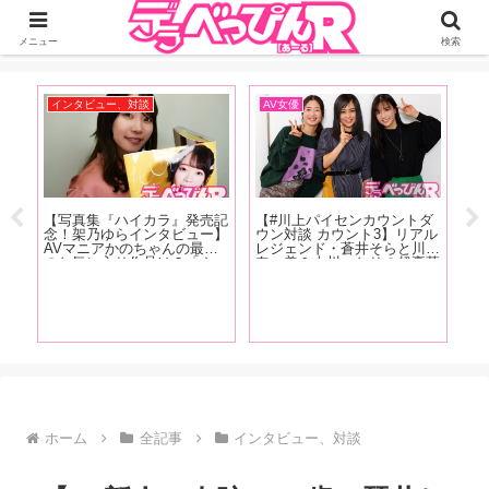
ジーオーティーが運営するちょっとHなニュースサイ。サイト内のリンクには
DMMアフィリエイトが含まれているものがあります
メニュー
検索
インタビュー、対談
AV女優
ア
売記
【写真集『ハイカラ』発売記
【#川上パイセンカウントダ
【
ー】
念！架乃ゆらインタビュー】
ウン対談 カウント3】リアル
念
っち
AVマニアかのちゃんの最近
レジェンド・蒼井そらと川上
ル
たん
のお気に入り作品は？「やっ
奈々美＆古川いおりの超豪華
話
買い
ぱり女の子が可哀相な目に遭
座談会が実現！ 恵比寿マス
峰
った
うやつ。M男の乳首を一晩中
カッツの話から引退後の動向
ろ
んで
責めますみたいなやつよりか
まで、美女3人が本音で語り
は、女の子のほうがヤられて
尽くす【前編】
るのが好きですね」【前編】
ホーム
全記事
インタビュー、対談