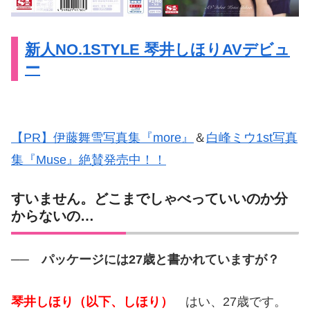
新人NO.1STYLE 琴井しほりAVデビュ
ー
【PR】伊藤舞雪写真集『more』
＆
白峰ミウ1st写真
集『Muse』絶賛発売中！！
すいません。どこまでしゃべっていいのか分
からないの…
── パッケージには27歳と書かれていますが？
琴井しほり（以下、しほり）
はい、27歳です。