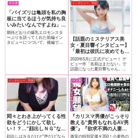
に出演して変わったという男性
らないエロさを持つ彼女に迫り
AV女優
インタビュー、対談
のタイプなどプライベートのあ
ます!!（前編）我慢しても漏れち
りなちゃんに迫ります!! 好みの
ゃう男性の声に興奮します
「パイズリは亀頭を私の胸
タイプが昔と一変!?Sが嫌いでマ
板に当てるほうが気持ち良
ッ
いみたいなんですよね」K
カップ爆乳女優・甘良しず
期待どおりの爆乳エロモンスタ
くインタビュー【後編】
ーぶりを語ってくれた前編イン
【話題のミステリアス美
タビューにつづいて、後編では
女・夏目響インタビュー】
デビューのきっかけなどをお聞
「最初は彼氏に攻めてもら
きしていこうと思います！奔放
娘が遂にAV業界へ！ パイズリも
ってましたが、“攻めて欲
2020年5月に正式デビュー！ デ
匠になりました─ いつから東京
しいのはそこじゃな
ビュー作「名前はまだない」で
に？甘良 今年春頃ですね。親
話題になった夏目響ちゃん。一
い！”と途中で形勢逆転し
の仕事で東
見クールキャラっぽいけど意外
て私から攻めてました」
と不思議ちゃんな一面が…？ 一
インタビュー、対談
AV女優
【中編】
作目の感想も聞いてみました。
（全３回・中編）■インタビュー
前編みんなに褒められた感想を
おっぱ
悶々とわき上がってくる性
『カリスマ男優がこっそり
欲をどうにかして欲し
教える“貴男もなれるAV男
い！？…“顔出しＮＧ”な姫
優”』『欲求不満の人妻が
に無理やり頂いた“肉声”が
緊急セフレ募集』他…星野
顔出しはＮＧだけど“声だけ”なら
激安の特別定価￥350！小麦色の