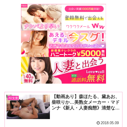
【動画あり】森ほたる、黛あお、
AV女優
柴咲りか…美熟女メーカー・マド
ンナ《新人・人妻痴態》清楚な奥
さんが淫らに豹変！
2018.05.09