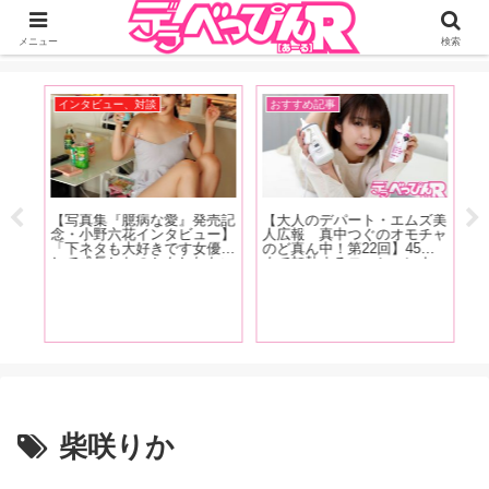
ジーオーティーが運営するちょっとHなニュースサイ。サイト内のリンクには
DMMアフィリエイトが含まれているものがあります
メニュー
検索
インタビュー、対談
おすすめ記事
お
【写真集『臆病な愛』発売記
【大人のデパート・エムズ美
淫侠
念・小野六花インタビュー】
人広報 真中つぐのオモチャ
タビ
「下ネタも大好きです女優と
のど真ん中！第22回】45度
昭和
して成長したのかもしれない
まで加熱するローションウォ
こと
（笑）。もうちんことか普通
ーマーが登場！「『オナニー
てい
に言えちゃったりするんで
をするぞ！』って思ったら、
【
」
す」後編
30分くらい前にUSBにさし
い
ておき、電源を入れるとちょ
ー
うどいいタイミングで温まり
女
ます」
が
ロ
説
柴咲りか