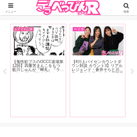
ジーオーティーが運営するちょっとHなニュースサイ。サイト内のリンクには
DMMアフィリエイトが含まれているものがあります
メニュー
検索
AV女優
おすすめ記事
お
第
【#川上パイセンカウントダ
【三代目・葵マリーと愉快な
【
ウン対談 カウント3】リアル
仲間たち 第158回】今回は
念
バ
レジェンド・蒼井そらと川上
望月あやかちゃん主演『お母
作
奈々美＆古川いおりの超豪華
さんに殺される！搾精止まら
遂
龍
座談会が実現！ 恵比寿マス
ず間もなく家庭崩壊！ 望月
じ
の
カッツの話から引退後の動向
あやか』の現場をレポート！
が
た
まで、美女3人が本音で語り
品」
尽くす【前編】
阿