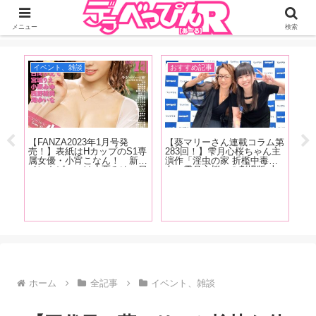
ジーオーティーが運営するちょっとHなニュースサイ。サイト内のリンクには
DMMアフィリエイトが含まれているものがあります
メニュー
検索
イベント、雑談
おすすめ記事
A
記
【FANZA2023年1月号発
【葵マリーさん連載コラム第
【
人
売！】表紙はHカップのS1専
283回！】雫月心桜ちゃん主
売
時に
属女優・小宵こなん！ 新人
演作「淫虫の家 折檻中毒少
天
ロい
インタビューは小栗みゆ、日
女〜雫月心桜」の劇場版 上
ー
魅力
向かえで、西野絵美、宮城り
映会+サイン会の様子をレポ
は
な
え、滝ゆいな。人気女優イン
ートします！
ゆ
の皆
タビューには恋渕ももな、八
F
木奈々、弥生みづきが登
ン
場！！
ホーム
全記事
イベント、雑談