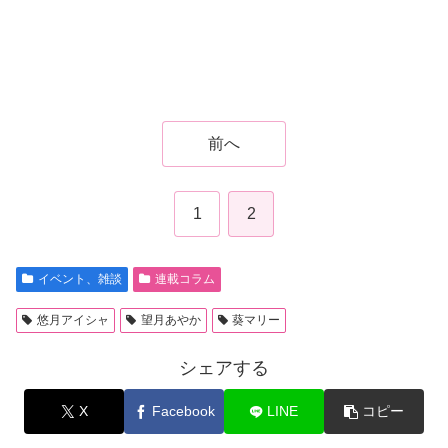
前へ
1
2
イベント、雑談
連載コラム
悠月アイシャ
望月あやか
葵マリー
シェアする
X
Facebook
LINE
コピー