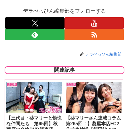
デラべっぴん編集部をフォローする
デラべっぴん編集部
関連記事
全記事
全記事
【三代目・葵マリーと愉快
【葵マリーさん連載コラム
な仲間たち 第65回】秋
第265回！】葵屋本店FC2