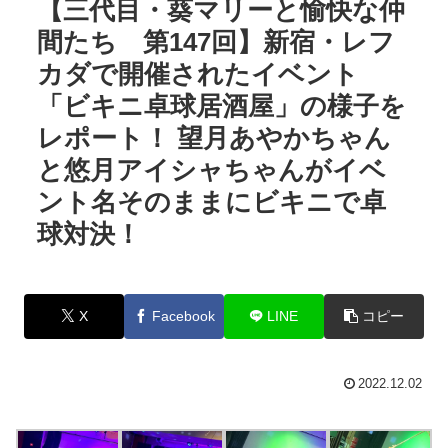
【三代目・葵マリーと愉快な仲
間たち 第147回】新宿・レフ
カダで開催されたイベント
「ビキニ卓球居酒屋」の様子を
レポート！ 望月あやかちゃん
と悠月アイシャちゃんがイベ
ント名そのままにビキニで卓
球対決！
X
Facebook
LINE
コピー
2022.12.02