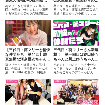
葉原の名物DVD販売店・
公式生放送「範田紗々の今
SUNSHOPのラストイベン
夜もササごはん」アメリカ
葵マリーさん連載コラム第65
葵マリーさん連載コラム第265
ト！ 飛室イヴ先生、荊子
からやってきた、まりかさ
回。今回は、惜しまれつつ閉店
回！今回は、葵屋本店FC2公式生
する秋葉原の名物DVD販売店・
放送「範田紗々の今夜もササご
先生、モデルにあかねちゃ
んゲスト回の現場をレポー
SUNSHOPのラストイベン
はん」アメリカからやってき
んを迎えた雪村流緊縛撮影
ト！
ト！ 飛室イヴ先生、荊子先
た、まりかさんゲスト回の現場
全記事
連載コラム
会の様子を大量画像でリポ
生、モデルにあかねちゃんを迎
をレポート！■マリーさんの今ま
ート！
えた雪村流緊縛撮影会の様子を
での連載はこちら 葵屋本店FC2
大量画像でリポート！■マリーさ
公式生放送「範田紗々の今夜も
んの今までの連
ササご
【三代目・葵マリーと愉快
三代目・葵マリーさん新連
な仲間たち 第44回】純
載！ 第一回目は範田紗々
真無垢な河奈亜衣ちゃんが
ちゃんと川上ゆうちゃん出
串刺しに！ TOHJIRO監
演の配信番組を大量画像で
葵マリーさん連載コラム第44
初めましての方も、もう十分知
督の『制服少女 串刺し拷
レポート！！【三代目・葵
回。今回は、河奈亜衣ちゃん主
ってる、な人も改めまして、今
演、TOHJIRO監督の『制服少女
月からこちらのデラべっぴんさ
問 河奈亜依』大量画像で
マリーと愉快な仲間たち】
串刺し拷問 河奈亜依』（ドグ
んでお世話になります三代目・
レポート！
マ）を大量画像でレポート！■マ
葵マリーです。どうぞ宜しくお
連載コラム
連載コラム
リーさんの今までの連載はこち
願いします！多分、毎週金曜日
ら『制服少女 串刺し拷問 河奈亜
に記事が更新されると思いま
依』撮影現場をレポート！こん
す。以前、連載させて頂いてい
な
たFANZAニュー