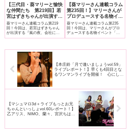
【三代目・葵マリーと愉快
【葵マリーさん連載コラム
な仲間たち 第219回】若
第235回！】マリーさんが
宮はずきちゃんが出演する
プロデュースする名物イベ
『嵐の夜、会社に閉じ込め
ント「フェチフェス
葵マリーさん連載コラム第219
葵マリーさん連載コラム第235
られた女上司と二人きり
24」。明るく楽しい変態
回！今回は、若宮はずきちゃん
回！今回は、マリーさんがプロ
が出演する『嵐の夜、会社に閉
デュースする名物イベント「フ
若宮はずき』（グローバ
さんたちが大集合！ その
じ込められた女上司と二人きり
ェチフェス24」。明るく楽しい
ル・メディア）の現場を大
様子を大量画像でレポー
若宮はずき』（グローバル・メ
変態さんたちが大集合！ その
量画像でレポート！
ト！
ディア）の現場を大量画像でレ
様子を大量画像でレポート！■マ
ポート！■マリーさんの今までの
リーさんの今までの連載はこち
連載はこちら『嵐の夜、会社に
ら「フェチフェス24」2024年も
閉じ込めら
元気
【本庄鈴「月で逢いましょうvol.59」
ライブレポート！】早くも4回目とな
るワンマンライブを開催！ 心にしみ
る癒しの歌声で晩秋の夜を彩る
【マシュマロ3d＋ライブもっとお兄
ちゃんといっしょvol.60レポート！】
乙アリス、NIMO、蘭々、宮沢ちはる
が10カ月ぶりのライブを開催し超満
員のファンが駆け付ける！ クイズに
ライブと懐かしい光景にファン歓喜！