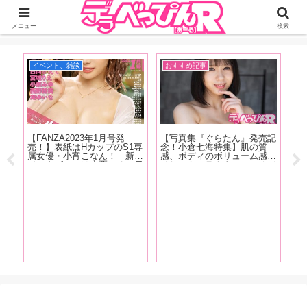
ジーオーティーが運営するちょっとHなニュースサイ。サイト内のリンクには
DMMアフィリエイトが含まれているものがあります
メニュー
検索
イベント、雑談
おすすめ記事
イ
快な
【FANZA2023年1月号発
【写真集『ぐらたん』発売記
【
あ
売！】表紙はHカップのS1専
念！小倉七海特集】肌の質
念
メデ
属女優・小宵こなん！ 新人
感、ボディのボリューム感、
ー
に登
インタビューは小栗みゆ、日
そしてキャラクター！ オジ
乃
され
向かえで、西野絵美、宮城り
サンたちをトリコにしてしま
ン
教妻
え、滝ゆいな。人気女優イン
う小倉七海、天性の魅力を
ん
ポー
タビューには恋渕ももな、八
AV廃人くろがね阿礼が徹底
い
木奈々、弥生みづきが登
解説！【前編】
り
場！！