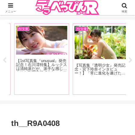
ジーオーティーが運営するちょっとHなニュースサイ。サイト内のリンクには
DMMアフィリエイトが含まれているものがあります
メニュー
検索
AV女優
AV女優
イ
【1st写真集『unusual』発売
【1
記念！石川澪特集】ルックス
発
【写真集『透明少女』発売記
は清純派だが、派手な感じっ
ュ
念・宮下玲奈インタビュ
ぷりと攻守交代でもしっかり
か
ー！】「常に進化を遂げたい
美しい技で魅せるカウンター
い
ですね。あと、いろんなメデ
の強さが特徴！石川澪の魅力
撮
とい
ィアに進出したいです。 あ
を、AV廃人くろがね阿礼が
ち
いよ
と、名前は「れいな」じゃな
徹底解説！【後編】
た
チな
く「れな」です、よろしくお
性
願いします！」後編
ッッ
解
th__R9A0408