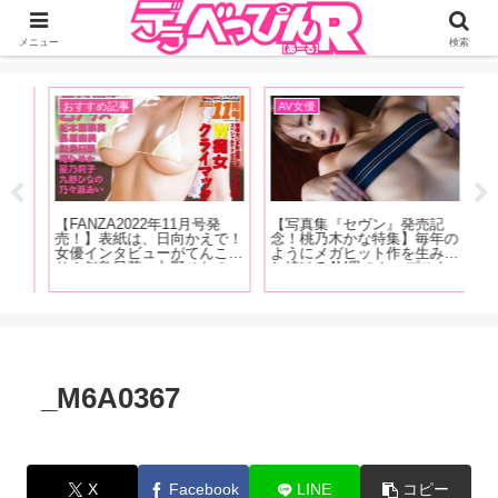
ジーオーティーが運営するちょっとHなニュースサイ。サイト内のリンクには
DMMアフィリエイトが含まれているものがあります
メニュー
検索
おすすめ記事
AV女優
イ
【FANZA2022年11月号発
【写真集『セヴン』発売記
【
大好
売！】表紙は、日向かえで！
念！桃乃木かな特集】毎年の
念
ジョ
女優インタビューがてんこ盛
ようにメガヒット作を生み出
A
オナ
り！似鳥日菜、九野ひなの、
し続けるAV界のトップスタ
の
ド
庵ひめか、星乃莉子、乃々瀬
ー！ 桃乃木かな6年半の歴
ぱ
ホア
あい！月乃ルナ、長瀬麻美、
史を東風克智がおすすめ作品
う
奮！
松本菜奈実！人気女優インタ
とともに振り返る！【後編】
責
ビューは乙アリス！
は
る
_M6A0367
X
Facebook
LINE
コピー