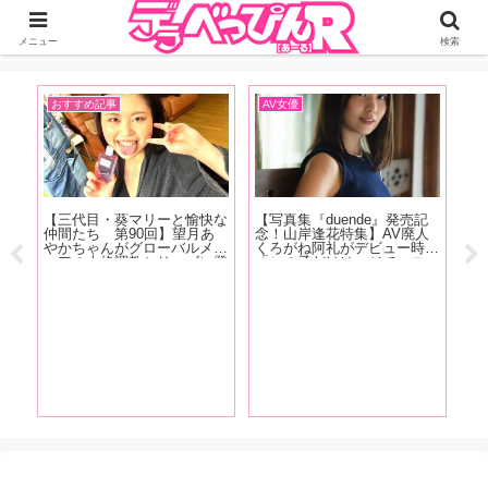
ジーオーティーが運営するちょっとHなニュースサイ。サイト内のリンクには
DMMアフィリエイトが含まれているものがあります
メニュー
検索
おすすめ記事
AV女優
イ
【三代目・葵マリーと愉快な
【写真集『duende』発売記
【F
仲間たち 第90回】望月あ
念！山岸逢花特集】AV廃人
売
やかちゃんがグローバルメデ
くろがね阿礼がデビュー時に
カ
ィアの本格調教シリーズに登
「この子だけはマジでエロい
優
場！ 庭園の大木に吊るされ
な」と思った山岸逢花の魅力
悠
て水責めに！！『緊縛調教妻
を大解説!! 最近ファンにな
渕
なの
望月あやか』の現場をレポー
った皆さんも古参ファンの皆
む
ト！
さんもご覧あれ【前篇】
掲
しょ
る問
チな
女
確か
！