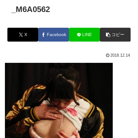
_M6A0562
X
Facebook
LINE
コピー
2018.12.14