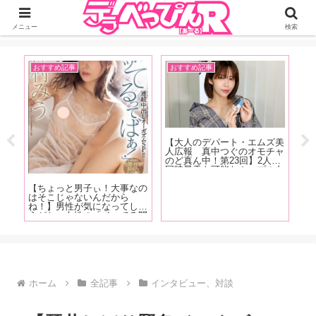
ジーオーティーが運営するちょっとHなニュースサイ。サイト内のリンクには
DMMアフィリエイトが含まれているものがあります
メニュー
検索
おすすめ記事
おすすめ記事
A
ム第
【大人のデパート・エムズ美
【
主
人広報 真中つぐのオモチャ
売
少
のど真ん中！第23回】2人で
ー
上
同時昇天も可能なカップル向
優
ポ
けペニスリングが登場！「C
M
型リングなので男性の股間に
に
【ちょっと男子ぃ！大事なの
サイズが合わなかったらどう
編
はそこじゃないんだから
しようって思いますけどチャ
ね！】男性が気になってしょ
レンジしやすい価格です」
うがない女性の「イッてる問
題」。ちょっとだけビッチな
女性ライター・Betsyが「女
性が本当に感じているか確か
める方法」の真実を語る！
ホーム
全記事
インタビュー、対談