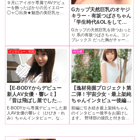
ー！ 「私ってこんなにも
９月にアイポケ専属でAVデビュ
潮を吹くんだって、自分で
ーを飾ったばかりの元イエロー
Gカップ天然巨乳のオヤジ
◯ャ◯出身★魅惑の美巨乳セク
もびっくりしちゃいました
キラー・有坂つばさちゃん
シー女優・吉澤友貴ちゃんに、
♪」
「学生時代&OLをしてい
ご自身出演５作品の見どころを
たっぷり聞いちゃいました♪
た当時もこっそりAV出て
Gカップの天然巨乳を持つおっと
ました♡」〜アダルト業界
り 系の有坂つばさちゃん。コン
プレックス だった胸がチャーム
人物列伝〜中山美里の『お
ポイントになると知り、 AVの仕
もエロい人』
事が大好きになったそう！
インタビュー、対談
AV女優
【E-BODYからデビュー
【逸材発掘プロジェクト第
新人AV女優・響レミ】
二弾！宇宙少女・最上架純
「昔は飛ばし屋でした
ちゃんインタビュー後編】
（笑）車もマニュアルで」
『麻倉憂さんに似てるって
E-BODYから専属デビューした新
前編に引き続き最上架純ちゃん
「オナニーは枝豆みたいな
言われたのがAVに興味を
人AV女優の響レミ（ひびき・れ
のインタビュー後半をお届けし
み）ちゃんインタビュー。なん
ます。 野球部の彼氏と付き合っ
クッションでしてました。
もったきっかけなんです。
とレミちゃん今回が初インタビ
た架純ちゃんがいよいよ初体験
ちょうどいいところに当た
3Pとかコスプレとかもし
ューなんだそうです！まず今回
を迎えることに… どんなエピソ
るんです、枝豆が（笑）」
てみたかった』
のインタビュー前編では、デビ
ードが出てくるのでしょうか？
前編
ュー前のプライベートな話から
さらにデビュー作の感想も聞い