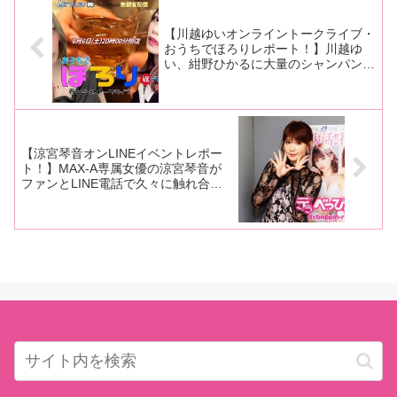
聞いちゃいます！車が好きで、
ちゃいます！彼氏と幸せだった
いわゆる
のに‥初体
【川越ゆいオンライントークライブ・
おうちでほろりレポート！】川越ゆ
い、紺野ひかるに大量のシャンパンが
差し入れ！ ソーシャルディスタンス
撮影ポーズも発明！ ファンへのメッ
セージも独占公開！
【涼宮琴音オンLINEイベントレポー
ト！】MAX-A専属女優の涼宮琴音が
ファンとLINE電話で久々に触れ合い
感動！ ファン、読者への愛情あふれ
るメッセージは必読！