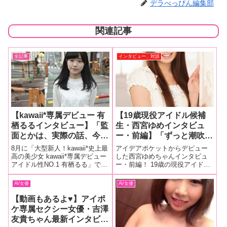
デラべっぴん編集部
関連記事
全記事
インタビュー、対談
【kawaii*専属デビュー 有
【19歳現役アイドル候補
栖るるインタビュー】「監
生・西宮ゆめインタビュ
面とかは、実際の話、今で
ー・前編】「ずっと潮吹き
も恥ずかしいです。『オナ
に憧れてたから、初めて吹
8月に「大型新人！kawaii*史上最
アイデアポケットからデビュー
ニー週に何回するの？』と
いた時は感動しました」
高の美少女 kawaii*専属デビュー
した西宮ゆめちゃんインタビュ
アイドル性NO.1 有栖るる」でデ
ー・前編！ 19歳の現役アイドル
か（笑）でも実際に撮影と
ビューした有栖るる（ありす・
候補生のHな願望とはいったい何
なると気にならなくなりま
るる）ちゃんインタビュー。お
なのか？いつも「潮吹き」で検
AV女優
AV女優
す」前編
となしいのだけど行動的！ ロ
索してAVをみてました
リっぽい雰囲気だけど綺麗さも
【動画もあるよ♥】アイポ
漂うるるちゃん。
ケ専属セクシー女優・吉澤
友貴ちゃん最新インタビュ