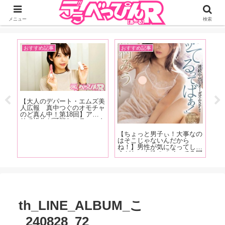
ジーオーティーが運営するちょっとHなニュースサイ。サイト内のリンクには
DMMアフィリエイトが含まれているものがあります
メニュー
検索
おすすめ記事
おすすめ記事
お
発売
【大人のデパート・エムズ美
【
クス
人広報 真中つぐのオモチャ
オ
じっ
のど真ん中！第18回】アプ
ん
かり
リで操作が可能なスティック
回
ター
型のUSB充電式ローターを
し
魅力
紹介！「ちなみに私は会社の
ぽ
【ちょっと男子ぃ！大事なの
説！
パソコンで充電していました
ナ
はそこじゃないんだから
(笑)」
ね！】男性が気になってしょ
うがない女性の「イッてる問
題」。ちょっとだけビッチな
女性ライター・Betsyが「女
性が本当に感じているか確か
める方法」の真実を語る！
th_LINE_ALBUM_こ
_240828_72