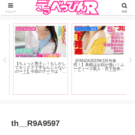
ジーオーティーが運営するちょっとHなニュースサイ。サイト内のリンクには
DMMアフィリエイトが含まれているものがあります
メニュー
検索
おすすめ記事
イベント、雑談
A
【FANZA2023年3月号発
【1
【ちょっと男子ぃ！もしかし
大好
売！】表紙はお顔が強い！ム
記
てセックス下手なんじゃない
ジョ
ーディーズ新人・宮下玲奈！
は
の〜？】今回のテーマは『こ
オナ
女優インタビューは稲荷あ
ぷ
の人下手そう』と思われてし
ド
る、新井リマ、美波もも、有
美
まう特徴！ 「あの時ヤレそ
ホア
加里ののか、川原かなえ！新
の
うだったのに何でヤレなかっ
奮！
コーナーもはじまっちゃいま
を
たんだろう……」という経験
す！
徹
をおもちのアナタ必読です！
th__R9A9597