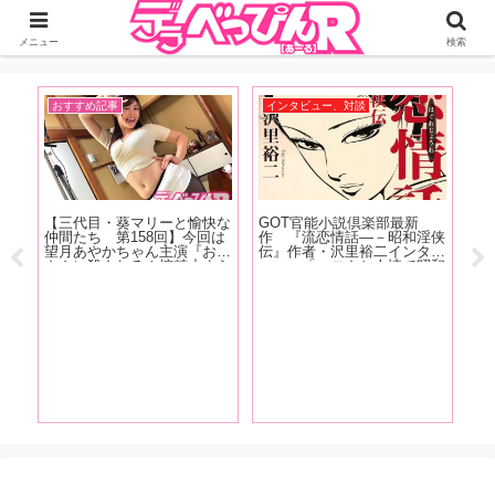
ジーオーティーが運営するちょっとHなニュースサイ。サイト内のリンクには
DMMアフィリエイトが含まれているものがあります
メニュー
検索
おすすめ記事
インタビュー、対談
ア
ズ美
【三代目・葵マリーと愉快な
GOT官能小説倶楽部最新
【
プレ
仲間たち 第158回】今回は
作 『流恋情話―－昭和淫侠
念
ト
望月あやかちゃん主演『お母
伝』作者・沢里裕二インタビ
ル
えの
さんに殺される！搾精止まら
ュー 「エロさと人情で昭和
話
んが
ず間もなく家庭崩壊！ 望月
を駆け抜けた男女がいたこと
峰
ビア
あやか』の現場をレポート！
に、ノスタルジアを感じてい
ろ
ただければ、と思います」