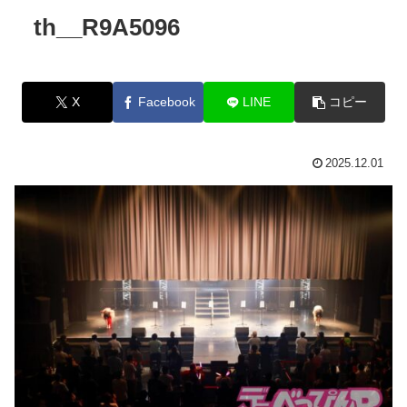
th__R9A5096
X
Facebook
LINE
コピー
2025.12.01