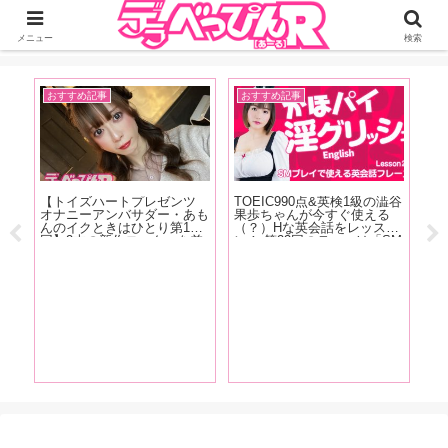
ジーオーティーが運営するちょっとHなニュースサイ。サイト内のリンクには
DMMアフィリエイトが含まれているものがあります
メニュー
検索
おすすめ記事
おすすめ記事
イ
発売
【トイズハートプレゼンツ
TOEIC990点&英検1級の澁谷
【
クス
オナニーアンバサダー・あも
果歩ちゃんが今すぐ使える
念
じっ
んのイクときはひとり第15
（？）Hな英会話をレッス
「
かり
回】2本の新作ローターを差
ン！ 第23回のテーマは「SM
ゃ
ター
し込みオナニー始め！おち〇
プレイで使える英会話フレー
で
魅力
ぽを連発しイキまくる！【オ
ズ」お仕置きして！って英語
に
が
ナニー画像あり！】
でなんて言う？下僕として女
ら
王様とお話してみましょう！
す