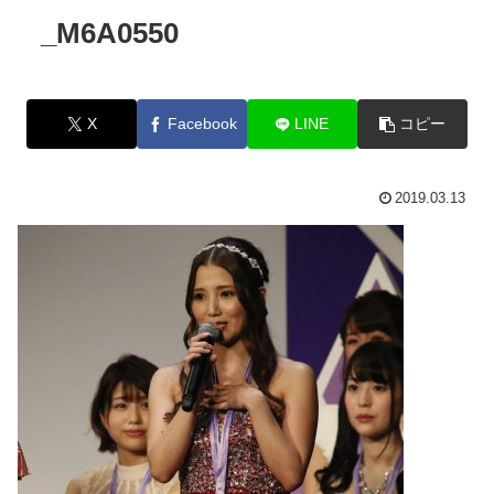
_M6A0550
X
Facebook
LINE
コピー
2019.03.13