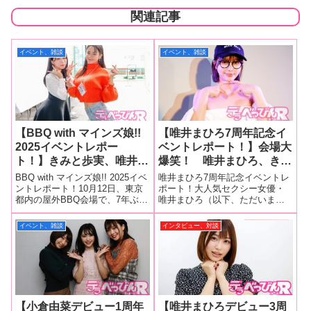
関連記事
イベント、雑談
イベント、雑談
【BBQ with マインズ娘!!
【唯井まひろ7周年記念イ
2025イベントレポー
ベントレポート！】会場大
ト！】きみと歩実、唯井ま
爆笑！ 唯井まひろ、きし
ひろ、田野憂、桃園怜奈、
たかの＆ガクヅケと挑んだ
BBQ with マインズ娘!! 2025イベ
唯井まひろ7周年記念イベントレ
栗山莉緒、善場まみ、
大喜利・漫才・コント三本
ントレポート！10月12日、東京
ポート！大人気セクシー女優・
都内の屋外BBQ会場で、7年ぶり
唯井まひろ（以下、ただいま）
RUU、みひな、清野咲、
勝負！ 笑いに包まれた7
に復活した「BBQ with マインズ
ちゃんが、今年でデビュー7周年
花守夏歩、一宮るい、福原
周年！【本人コメントあ
娘!! 2025」が、大手AV芸能事務
を迎えました。お笑い好きが高
イベント、雑談
インタビュー、対談
みな、本城はな、山田鈴
り】
所・マインズ主催のもと盛大に
じて、2023年、2024年と連続で
奈、幸村泉希、渡来ふうの
開催されました！一瞬の曇り
漫才やコントに挑戦してきたた
だいまちゃんですが、今年はさ
超豪華マインズ娘と
らに
BBQ！
【小倉由菜デビュー1周年
【唯井まひろデビュー3周