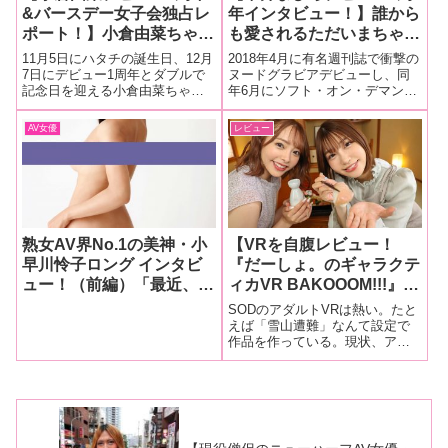
&バースデー女子会独占レ
年インタビュー！】誰から
ポート！】小倉由菜ちゃん
も愛されるただいまちゃん
のハタチを祝うイベントは
が3周年を迎えますますア
11月5日にハタチの誕生日、12月
2018年4月に有名週刊誌で衝撃の
超満員！ ゲストには三田
ダルティに！「3年目は淫
7日にデビュー1周年とダブルで
ヌードグラビアデビューし、同
記念日を迎える小倉由菜ちゃん
年6月にソフト・オン・デマンド
杏ちゃん、唯井まひろちゃ
語も頑張りたいです」と大
が両方を祝うイベントを開
からAVデビューを果たした唯井
んと超豪華メンバーが駆け
胆宣言！【前編】
催！ 11月7日、新宿にあるネイ
まひろちゃん。その快進撃は続
AV女優
レビュー
付け女子会ぶっちゃけトー
キッドロフトで行われた「おぐ
きスカパー!アダルト放送大賞
クに花が咲く！
ゆなデビュー1周年&バースデー
2019新人賞受賞、SOD
女子会」の模様を独占レポート
AWARD2019最優秀新人賞受賞
します
熟女AV界No.1の美神・小
【VRを自腹レビュー！
早川怜子ロング インタビ
『だーしょ。のギャラクテ
ュー！（前編）「最近、男
ィカVR BAKOOOM!!!』第
性の◯◯◯がやっぱり気に
4回】SODVRの野心作＜
SODのアダルトVRは熱い。たと
なるんです。しかも後ろの
領域展開サンドイッチVR
えば「雪山遭難」なんて設定で
作品を作っている。現状、アダ
ツルツルしたところ
＞をレビュー！「顔が命の
ルトVRはイチャラブ系が多く、
が……」
VR」で小倉由菜＆唯井ま
ソファのある居間や私室のベッ
ひろの美女二人と極上3P
ドでイチャコラすることが多い
セックス
のだが、そこをあえて雪山での
野営地にしてみる。外は吹雪い
ていて助け