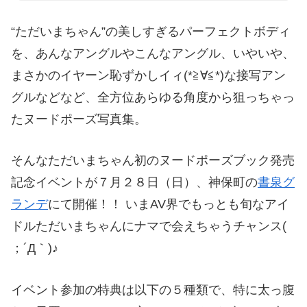
“ただいまちゃん”の美しすぎるパーフェクトボディ
を、あんなアングルやこんなアングル、いやいや、
まさかのイヤーン恥ずかしイィ(*≧∀≦*)な接写アン
グルなどなど、全方位あらゆる角度から狙っちゃっ
たヌードポーズ写真集。
そんなただいまちゃん初のヌードポーズブック発売
記念イベントが７月２８日（日）、神保町の
書泉グ
ランデ
にて開催！！ いまAV界でもっとも旬なアイ
ドルただいまちゃんにナマで会えちゃうチャンス(
；´Д｀)♪
イベント参加の特典は以下の５種類で、特に太っ腹