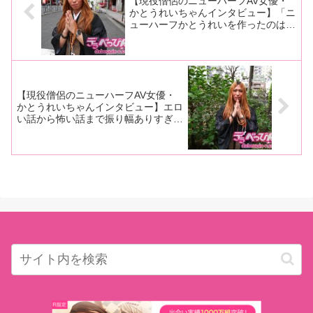
【現役僧侶のニューハーフAV女優・
かとうれいちゃんインタビュー】「ニ
ューハーフかとうれいを作ったのは◯
ー◯ー◯◯◯◯の面接官です！」「玉
無し竿ありです。玉を取ったらおかげ
でずっと勃ちっぱなしなんです」中編
【現役僧侶のニューハーフAV女優・
かとうれいちゃんインタビュー】エロ
い話から怖い話まで振り幅ありすぎ！
「霊は見えるんですけ宇宙人は信じて
ないんです。UFOはまだ乗ったこと
がないですからね！」後編