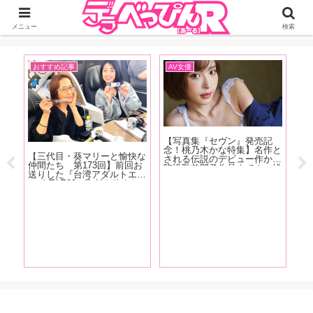
ジーオーティーが運営するちょっとHなニュースサイ。サイト内のリンクには
DMMアフィリエイトが含まれているものがあります
メニュー
検索
おすすめ記事
AV女優
イ
【写真集『セヴン』発売記
【
かし
念！桃乃木かな特集】名作と
念
【三代目・葵マリーと愉快な
ない
される伝説のデビュー作から
「
仲間たち 第173回】前回お
『こ
陥没乳首開発作品まで！ 桃
ゃ
送りした『台湾アダルトエキ
てし
乃木かなの6年半の歴史をAV
で
スポ TAE09』取材を終えた
レそ
マイスター・東風克智が作品
に
その後、範田紗々ちゃんとの
かっ
とともに振り返る！【前編】
ら
台湾旅行記をお送りします！
経験
す
す！