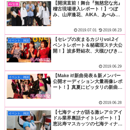
【開演直前！舞台『無慈悲な光』
AV女優
稽古現場潜入レポート！】つぼ
み、山岸逢花、AIKA、あべみか
こ、加藤あやの、本庄鈴が演劇の
街・下北沢の舞台に降臨！稽古現
2019.07.01
2019.08.23
場はまさに青春！見どころ、役柄
をご本人が解説！
【セレブの友まるカジりvol.2イ
イベント、雑談
ベントレポート＆秘蔵現スチ大公
開！】波多野結衣、大槻ひびき、
森沢かなが好きな下着や共演した
い女優を回答！ 共演作の現場ス
2019.06.29
チールも多数掲載！
【Make it!新曲発表＆新メンバー
イベント、雑談
公開オーディション大量画像レポ
ート！】真夏にピッタリの新曲を
セクシー新衣裳で初公開！ オー
ディションはひなちゆんが挑
2019.06.28
戦！ 果たして結果はどちら
に！？
【七海ティナが語る激レア☆アイ
イベント、雑談
ドル業界裏話ナイトレポート！】
恵比寿マスカッツの七海ティナが
アイドル業界のタブーにズバッと