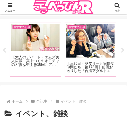
ジーオーティーが運営するちょっとHなニュースサイ。サイト内のリンクには
DMMアフィリエイトが含まれているものがあります
メニュー
検索
おすすめ記事
おすすめ記事
イ
記
【大人のデパート・エムズ美
【
人
人広報 真中つぐのオモチャ
念
【三代目・葵マリーと愉快な
時に
のど真ん中！第18回】アプ
「
仲間たち 第173回】前回お
ロい
リで操作が可能なスティック
し
送りした『台湾アダルトエキ
魅力
型のUSB充電式ローターを
（
スポ TAE09』取材を終えた
な
紹介！「ちなみに私は会社の
に
その後、範田紗々ちゃんとの
の皆
パソコンで充電していました
す
台湾旅行記をお送りします！
(笑)」
ホーム
全記事
イベント、雑談
イベント、雑談