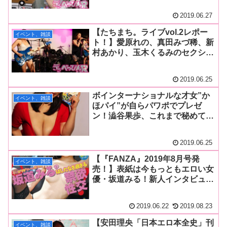
斬り込む？ ツイートNGのマル
2019.06.27
秘話に会場騒然！
【たちまち。ライブvol.2レポー
イベント、雑談
ト！】愛原れの、真田みづ稀、新
村あかり、玉木くるみのセクシー
女優パンクバンドがオリジナル曲
を引っ提げ熱狂ライブ！ 会場全
2019.06.25
体に響く「けつの穴」コールにパ
ンク魂を見た！
ボインターナショナルな才女”か
イベント、雑談
ほパイ”が自らパワポでプレゼ
ン！澁谷果歩、これまで秘めてき
たオタク魂を大解放！【トイズハ
ート『わたオタ』公開生放送レポ
2019.06.25
ート！】
【『FANZA』2019年8月号発
イベント、雑談
売！】表紙は今もっともエロい女
優・坂道みる！新人インタビュー
は早美れむ、古賀まつな！ 人気
女優インタビューは相沢みなみ、
2019.06.22
2019.08.23
篠崎かんな、明望萌衣！ 「新・
酒の席」ゲストは神納花さんが登
【安田理央「日本エロ本全史」刊
イベント、雑談