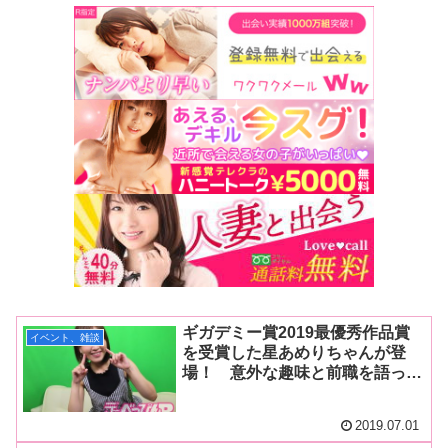
ギガデミー賞2019最優秀作品賞
イベント、雑談
を受賞した星あめりちゃんが登
場！ 意外な趣味と前職を語っ
た！【トイズハートニコ生再現レ
ポート！】
2019.07.01