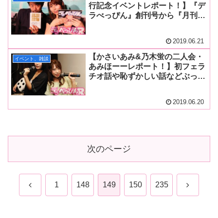
場！
行記念イベントレポート！】『デ
ラべっぴん』創刊号から『月刊
FANZA』まで446冊の私蔵エロ本
を大解放！ 安田理央と姫乃たま
2019.06.21
が懐かしのエロ本白熱トーク！
【かさいあみ&乃木蛍の二人会・
イベント、雑談
あみほーーレポート！】初フェラ
チオ話や恥ずかしい話などぶっち
ゃけトーク全開！ 料理コーナー
ではお手製チヂミをファンに振る
2019.06.20
舞い高評価！
次のページ
前
次
1
148
149
150
235
へ
へ