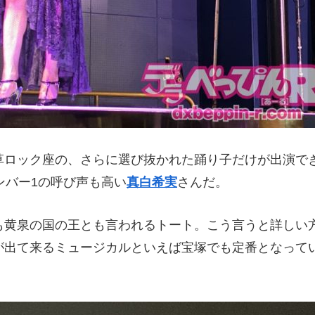
草ロック座の、さらに選び抜かれた踊り子だけが出演で
ンバー1の呼び声も高い
真白希実
さんだ。
も黄泉の国の王とも言われるトート。こう言うと詳しい
が出て来るミュージカルといえば宝塚でも定番となって