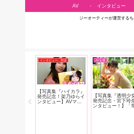
AV
インタビュー
ジーオーティーが運営するち
事
インタビュー、対談
AV女優
優がオナホと
【写真集『ハイカラ』
【写真集『透明少
？】アダルトグ
発売記念！架乃ゆらイ
発売記念・宮下玲
好き女優のジュ
ンタビュー】AVマニ
ンタビュー！】「
ラブジョイがト
アかのちゃんの最近の
進化を遂げたいで
ートの人気オナ
お気に入り作品は？
ね。あと、いろん
ブンティーン
「やっぱり女の子が可
ディアに進出した
ー』と『召喚術
哀相な目に遭うやつ。
す。 あと、名前は
ナホアトリエ』
M男の乳首を一晩中責
「れいな」じゃな
取り大興奮！
めますみたいなやつよ