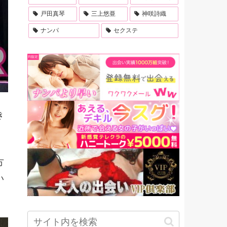
戸田真琴
三上悠亜
神咲詩織
ナンパ
セクステ
き
方
い