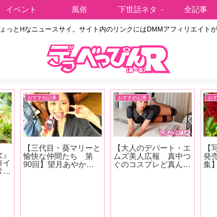
イベント
風俗
下世話ネタ
全記事
ょっとHなニュースサイ。サイト内のリンクにはDMMアフィリエイト
おすすめ記事
おすすめ記事
お
【三代目・葵マリーと
【大人のデパート・エ
【
女』
愉快な仲間たち 第
ムズ美人広報 真中つ
発
奈イ
90回】望月あやかち
ぐのコスプレど真ん
集
常に
ゃんがグローバルメデ
中！第10回】タイト
っ
す
ィアの本格調教シリー
スカートからお尻が丸
げ
なメ
ズに登場！ 庭園の大
見えの痴女系コスプレ
を
いで
木に吊るされて水責め
で真中さんが登場！
「
に！！『緊縛調教妻
【撮り下ろしグラビア
き
く
望月あやか』の現場を
画像あり！】
5