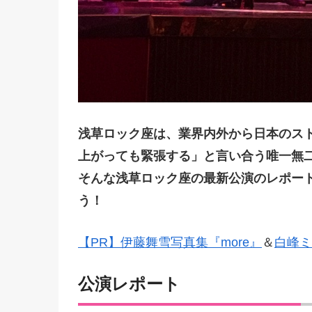
浅草ロック座は、業界内外から日本のス
上がっても緊張する」と言い合う唯一無
そんな浅草ロック座の最新公演のレポート
う！
【PR】伊藤舞雪写真集『more』
＆
白峰ミ
公演レポート