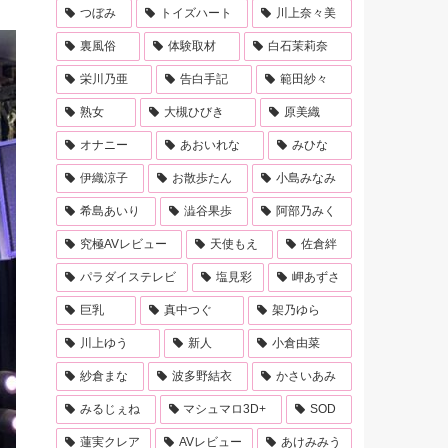
つぼみ
トイズハート
川上奈々美
裏風俗
体験取材
白石茉莉奈
栄川乃亜
告白手記
範田紗々
熟女
大槻ひびき
原美織
オナニー
あおいれな
みひな
伊織涼子
お散歩たん
小島みなみ
希島あいり
澁谷果歩
阿部乃みく
究極AVレビュー
天使もえ
佐倉絆
パラダイステレビ
塩見彩
岬あずさ
巨乳
真中つぐ
架乃ゆら
川上ゆう
新人
小倉由菜
紗倉まな
波多野結衣
かさいあみ
みるじぇね
マシュマロ3D+
SOD
蓮実クレア
AVレビュー
あけみみう