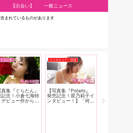
【出会い】
一般ニュース
が含まれているものがあります
すすめ記事
インタビュー、対談
イベント、雑談
写真集『ぐらたん』
【写真集『Polaris』
【FANZA202
売記念！小倉七海特
発売記念！星乃莉子イ
号発売！】表
】デビュー作からあ
ンタビュー！】「何を
引退を発表し
という間に成長を遂
演じても 「星乃莉
亜！女優イン
た、ぐらたんの進化
子」という 自我がバ
は6人！南條
感じることができる
ーンと 出るんじゃな
葉みつは、春
小倉七海が評価を大
くて ちゃんと役に合
唯井まひろ、
く塗り替えた作品」
わせての 人格という
子、鈴音杏夏
作品をAV廃人くろが
か カメレオン女優に
ゆう・朝日り