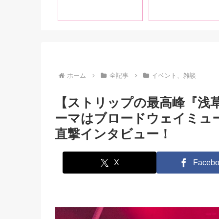
「れな」です、よ
りかは、女の子のほう
くお願いします！
がヤられてるのが好き
編
ですね」【前編】
ホーム
全記事
イベント、雑談
【ストリップの最高峰『浅
ーマはブロードウェイミュ
直撃インタビュー！
X
Facebo