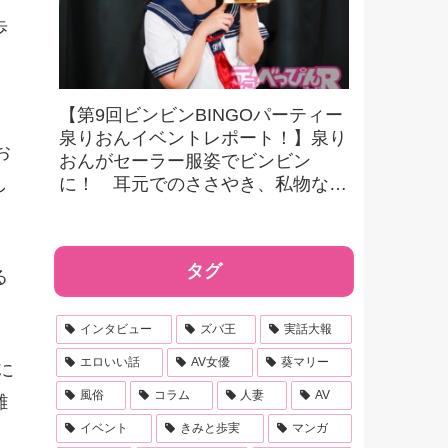
歩
【第9回ビンビンBINGOパーティー
泉りおんイベントレポート！】泉り
お
おんがセーラー服姿でビンビン
に！ 耳元でのささやき、私物など
し
豪華景品をかけたビンゴにファンも
大興奮！
タグ
る
インタビュー
ズバ王
実話大報
エロいい話
AV女優
葵マリー
に
風俗
コラム
人妻
AV
難
イベント
きみと歩実
マンガ