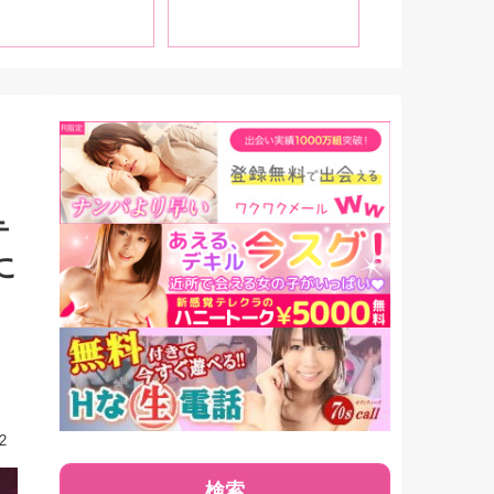
阿礼が紹介！【中
なりたい」
ビアも掲載！
】
テ
に
2
検索