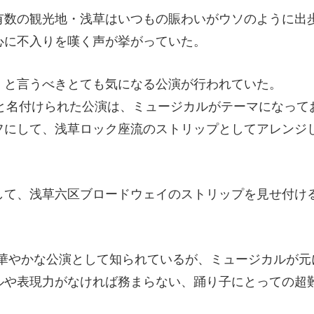
有数の観光地・浅草はいつもの賑わいがウソのように出
心に不入りを嘆く声が挙がっていた。
」と言うべきとても気になる公演が行われていた。
season』と名付けられた公演は、ミュージカルがテーマになって
フにして、浅草ロック座流のストリップとしてアレンジ
して、浅草六区ブロードウェイのストリップを見せ付け
特に華やかな公演として知られているが、ミュージカルが元
ルや表現力がなければ務まらない、踊り子にとっての超