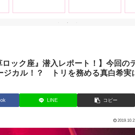
ろし
レポート！
ね
」後
編
草ロック座』潜入レポート！】今回の
ージカル！？ トリを務める真白希実
ok
LINE
コピー
2019.10.2