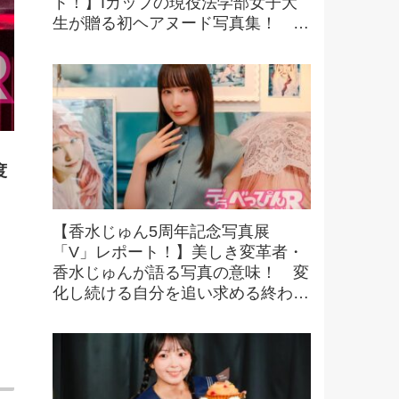
ト！】Iカップの現役法学部女子大
生が贈る初ヘアヌード写真集！ 可
憐さと大胆な魅力が融合した一冊
に！
度
【香水じゅん5周年記念写真展
「V」レポート！】美しき変革者・
香水じゅんが語る写真の意味！ 変
化し続ける自分を追い求める終わり
なき探求とは！？