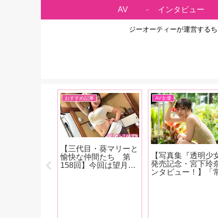
AV
インタビュー
ジーオーティーが運営するち
雑談
おすすめ記事
AV女優
A2023年9月
【三代目・葵マリーと
【写真集『透明少
】表紙はAV
愉快な仲間たち 第
発売記念・宮下玲
発表した三上悠
158回】今回は望月あ
ンタビュー！】「
優インタビュー
やかちゃん主演『お母
進化を遂げたいで
南條彩、明日
さんに殺される！搾精
ね。あと、いろん
は、春野ゆこ、
止まらず間もなく家庭
ディアに進出した
ひろ、木下凛々
崩壊！ 望月あやか』
す。 あと、名前は
音杏夏！清原み
の現場をレポート！
「れいな」じゃな
朝日りおのグラ