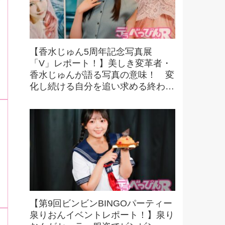
【香水じゅん5周年記念写真展
「V」レポート！】美しき変革者・
香水じゅんが語る写真の意味！ 変
化し続ける自分を追い求める終わり
なき探求とは！？
【第9回ビンビンBINGOパーティー
泉りおんイベントレポート！】泉り