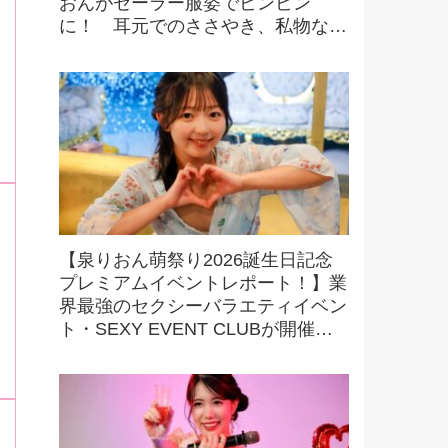
おんがセーラー服姿でビンビン
に！ 耳元でのささやき、私物など
豪華景品をかけたビンゴにファンも
大興奮！
【泉りおん萌祭り2026誕生日記念
プレミアムイベントレポート！】業
界最強のセクシーバラエティイベン
ト・SEXY EVENT CLUBが開催す
る最強撮影オフ会を初取材！ 驚愕
の内容に大興奮！