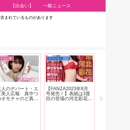
【出会い】
一般ニュース
が含まれているものがあります
すすめ記事
イベント、雑談
インタビュー、対談
大人のデパート・エ
【FANZA2023年8月
GOT官能小説
ズ美人広報 真中つ
号発売！】表紙は3度
最新作 『流
のオモチャのど真ん
目の登場の河北彩花！
－昭和淫侠伝
第22回】45度ま
女優インタビューは9
沢里裕二イン
加熱するローション
人！河西れおな、星七
ー 「エロさ
ォーマーが登場！
ななみ、松永梨杏、響
昭和を駆け抜
『オナニーをする
乃うた、柴崎はる、澪
がいたことに
！』って思ったら、
川はるか、天野花乃、
ルジアを感じ
分くらい前にUSB
夏目響、東條なつ！抜
ければ、と思