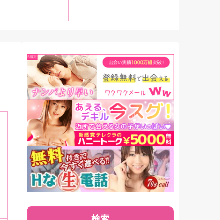
さしておき、電源を
きドコロ満載でお送り
れるとちょうどいい
します!
イミングで温まりま
」
検索