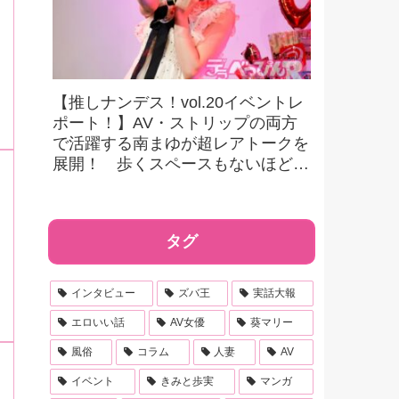
【推しナンデス！vol.20イベントレ
ポート！】AV・ストリップの両方
で活躍する南まゆが超レアトークを
展開！ 歩くスペースもないほどの
超満員で会場は熱気に包まれる！
タグ
インタビュー
ズバ王
実話大報
エロいい話
AV女優
葵マリー
風俗
コラム
人妻
AV
イベント
きみと歩実
マンガ