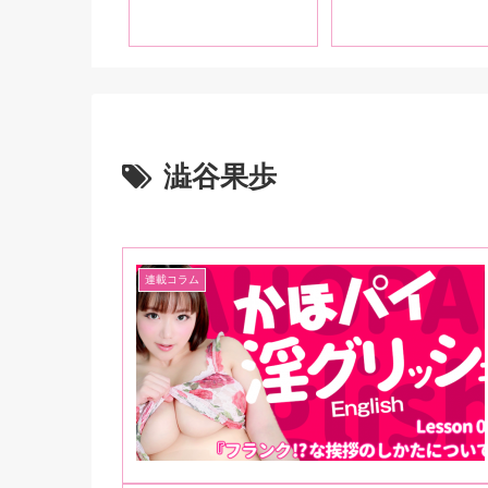
「れな」です、よ
掲載！
くお願いします！
編
澁谷果歩
連載コラム