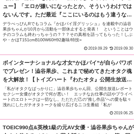
ュー】「エロが嫌いになったとか、そういうわけでは
ないんです。ただ最近『ここにいるのはもう違うな
ー』って強く感じたんです。 そろそろちゃんと卒業し
デラべっぴんRでもコラム『かほパイ淫グリッシュ』を連載中の澁谷
果歩ちゃんが10月から活動を一部休止すると発表！ ということはウ
たほうがいいなと」【SPプレゼントも！】
チのコラムも終わっちゃうの？？？その真相を語ってもらった！しぶ
や・かほT151cmB100W60H92趣味/特技=
2019.09.29
2019.09.30
ボインターナショナルな才女”かほパイ”が自らパワポ
でプレゼン！澁谷果歩、これまで秘めてきたオタク魂
を大解放！【トイズハート『わたオタ』公開生放送レ
ポート！】
「私がオタクなばっかりに」澁谷果歩ちゃん回、公開生放送レポート
セクシー女優がオタクで何が悪い！ エッチなお仕事の話やプライベ
ートのエロトークは一切なし。ただただ己の"推し作品"への愛を駄々
洩れにしたガチオタトークを繰り広げるニコ生番組「私が
2019.06.25
TOEIC990点&英検1級の元AV女優・澁谷果歩ちゃんが