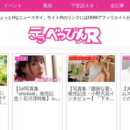
イベント
風俗
下世話ネタ
全記事
ょっとHなニュースサイ。サイト内のリンクにはDMMアフィリエイト
AV女優
インタビュー、対談
お
【1st写真集
【写真集『臆病な愛』
【
女』
『unusual』発売記
発売記念・小野六花イ
ム
奈イ
念！石川澪特集】ルッ
ンタビュー】「下ネタ
ぐ
常に
クスは清純派だが、派
も大好きです女優とし
中！
す
手な感じっぷりと攻守
て成長したのかもしれ
で
なメ
交代でもしっかり美し
ない（笑）。もうちん
ウ
いで
い技で魅せるカウンタ
ことか普通に言えちゃ
「
ーの強さが特徴！石川
ったりするんです」後
ぞ
く
澪の魅力をくろがね阿
編
30