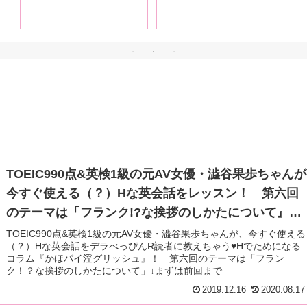
ろし
礼が徹底解説！【中
に
」後
編】
入
タ
す
TOEIC990点&英検1級の元AV女優・澁谷果歩ちゃんが
今すぐ使える（？）Hな英会話をレッスン！ 第六回
のテーマは「フランク!?な挨拶のしかたについて』。
英語で「これが俺のムスコ」ってどうやって紹介する
TOEIC990点&英検1級の元AV女優・澁谷果歩ちゃんが、今すぐ使える
（？）Hな英会話をデラべっぴんR読者に教えちゃう♥Hでためになる
の？
コラム『かほパイ淫グリッシュ』！ 第六回のテーマは「フラン
ク！？な挨拶のしかたについて」↓まずは前回まで
2019.12.16
2020.08.17