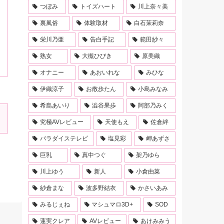
つぼみ
トイズハート
川上奈々美
裏風俗
体験取材
白石茉莉奈
栄川乃亜
告白手記
範田紗々
熟女
大槻ひびき
原美織
オナニー
あおいれな
みひな
伊織涼子
お散歩たん
小島みなみ
希島あいり
澁谷果歩
阿部乃みく
究極AVレビュー
天使もえ
佐倉絆
パラダイステレビ
塩見彩
岬あずさ
巨乳
真中つぐ
架乃ゆら
川上ゆう
新人
小倉由菜
紗倉まな
波多野結衣
かさいあみ
みるじぇね
マシュマロ3D+
SOD
蓮実クレア
AVレビュー
あけみみう