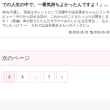
での人生の中で、一番気持ちよかったんですよ！」
「50人の男優さんとSEXがしたいという目標があった
AVを引退し、現在はタレントとして活躍中の澁谷果歩ちゃんにインタ
ビュー！今だから話せる話や、これからのこともたっぷりお聞きしま
んです」前編
す！（前編）体が折りたたんだガラケーみたいになる正常位……なん
でしたっけ？── それでは澁谷果歩さんへのインタビュ
2019.05.28
2019.05.30
次のページ
次
3
4
…
7
へ