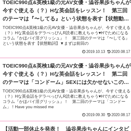
TOEIC990点&英検1級の元AV女優・澁谷果歩ちゃんが
今すぐ使える（？）Hな英会話をレッスン！ 第三回
のテーマは『〜してる』という状態を表す【状態動
詞】！ loveもlovingにすると英語の口説き文句が増
TOEIC990点&英検1級の元AV女優・澁谷果歩ちゃんが、今すぐ使える
（？）Hな英会話をデラべっぴんR読者に教えちゃう♥Hでためになる
えるかも…。もちろんかほパイの秘蔵写真も掲載！
コラム『かほパイ淫グリッシュ』！ 第三回のテーマは『〜してる』
という状態を表す【状態動詞】▼まずは前回の
2019.10.13
2020.08.17
TOEIC990点&英検1級の元AV女優・澁谷果歩ちゃんが
今すぐ使える（？）Hな英会話をレッスン！ 第二回
のテーマは「コンドーム」SEXには欠かせないこのア
イテムに関しての色々な英語表現をご紹介！！ もち
TOEIC990点&英検1級の元AV女優・澁谷果歩ちゃんが、今すぐ使える
（？）Hな英会話をデラべっぴんR読者に教えちゃう♥Hでためになる
ろんかほパイの秘蔵写真も掲載！
コラム『かほパイ淫グリッシュ』！ 第二回のテーマは「コンドー
ム」！Have you missed me
2019.09.30
2020.08.17
【活動一部休止を発表！ 澁谷果歩ちゃんにインタビ