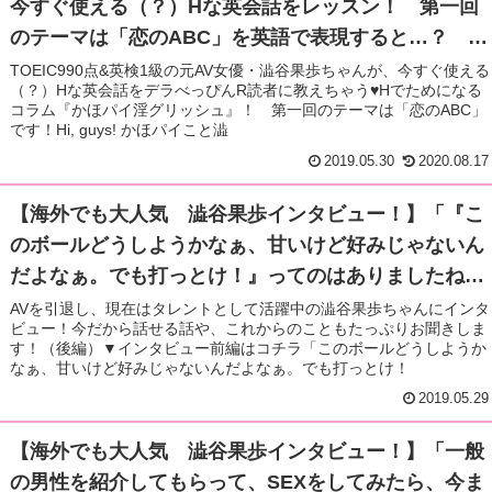
今すぐ使える（？）Hな英会話をレッスン！ 第一回
のテーマは「恋のABC」を英語で表現すると…？ か
ほパイの秘蔵写真も掲載しちゃいます！
TOEIC990点&英検1級の元AV女優・澁谷果歩ちゃんが、今すぐ使える
（？）Hな英会話をデラべっぴんR読者に教えちゃう♥Hでためになる
コラム『かほパイ淫グリッシュ』！ 第一回のテーマは「恋のABC」
です！Hi, guys! かほパイこと澁
2019.05.30
2020.08.17
【海外でも大人気 澁谷果歩インタビュー！】「『こ
のボールどうしようかなぁ、甘いけど好みじゃないん
だよなぁ。でも打っとけ！』ってのはありましたね」
「普段では見れない自分の姿が見れるから、SEXが好
AVを引退し、現在はタレントとして活躍中の澁谷果歩ちゃんにインタ
ビュー！今だから話せる話や、これからのこともたっぷりお聞きしま
きというのはありますね」後編
す！（後編）▼インタビュー前編はコチラ「このボールどうしようか
なぁ、甘いけど好みじゃないんだよなぁ。でも打っとけ！
2019.05.29
【海外でも大人気 澁谷果歩インタビュー！】「一般
の男性を紹介してもらって、SEXをしてみたら、今ま