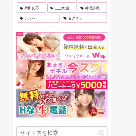
戸田真琴
三上悠亜
神咲詩織
ナンパ
セクステ