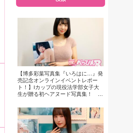
【博多彩葉写真集『いろはに…』発
売記念オンラインイベントレポー
ト！】Iカップの現役法学部女子大
生が贈る初ヘアヌード写真集！ 可
憐さと大胆な魅力が融合した一冊
に！